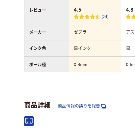
4.5
4.8
レビュー
(24)
メーカー
ゼブラ
アス
インク色
黒インク
黒
ボール径
0.4mm
0.5
軸径
最大6.1mm
インク種類
ゲル
水性
商品詳細
商品情報の誤りを報告
アスクル商品環境
45
スコア