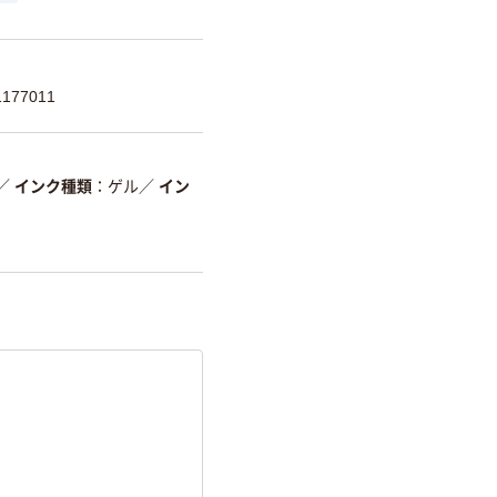
177011
／
インク種類
ゲル
／
イン