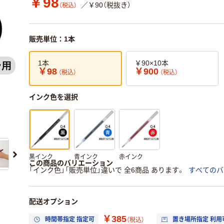
￥98
／￥90（税抜き）
（税込）
販売単位：1本
1本
￥90×10本
￥98
￥900
（税込）
（税込）
インク色を選択
黒インク
青インク
赤インク
この商品のバリエーション
「インク色」「販売単位」違いで 全6商品 あります。
すべてのバ
配送オプション
￥385
時間帯指定 指定可
置き場所指定 利用
（税込）