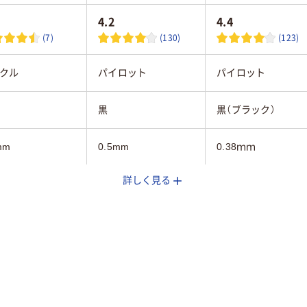
4.2
4.4
(7)
(130)
(123)
クル
パイロット
パイロット
黒
黒（ブラック）
mm
0.5mm
0.38ｍｍ
詳しく見る
3.6mm
3.6mm
フリクションインキ
染料ゲルインク
ゲル
（ゲルインク）
45
40