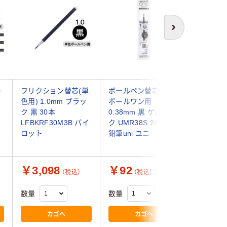
次へ
多
フリクション替芯(単
ボールペン替芯 ユニ
ボールペ
色用) 1.0mm ブラッ
ボールワン用
ボールR
ク 黒 30本
0.38mm 黒 ゲルイン
単色用 0
LFBKRF30M3B パイ
ク UMR38S.24 三菱
オフブラッ
ロット
鉛筆uni ユニ
URR100
鉛筆
￥3,098
￥92
￥980
（税込）
（税込）
数量
数量
数量
カゴへ
カゴへ