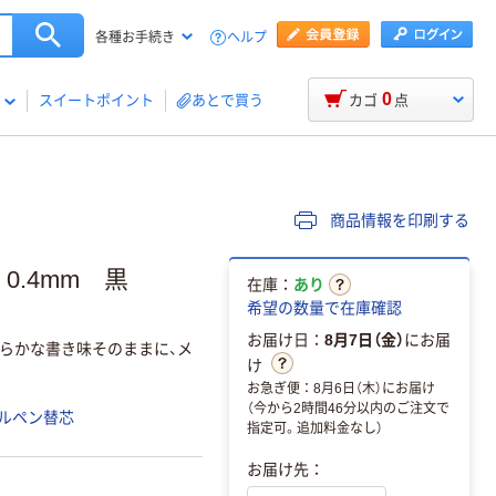
ヘルプ
各種お手続き
0
スイートポイント
あとで買う
カゴ
点
商品情報を印刷する
0.4mm 黒
在庫：
あり
希望の数量で在庫確認
お届け日：
8月7日（金）
にお届
らかな書き味そのままに、メ
け
お急ぎ便：8月6日（木）にお届け
（今から2時間46分以内のご注文で
ルペン替芯
指定可。追加料金なし）
お届け先：