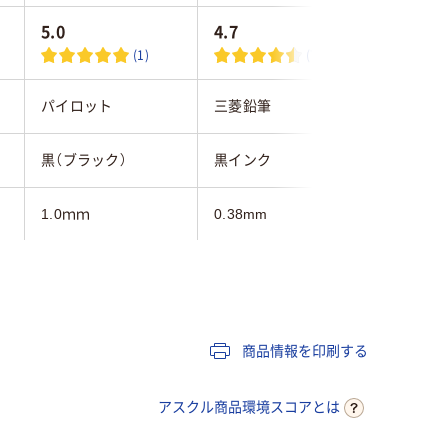
5.0
4.7
4.5
(1)
(7)
パイロット
三菱鉛筆
三菱鉛筆
黒（ブラック）
黒インク
オフブラ
1.0ｍｍ
0.38mm
0.5mm
6.0ｍｍ
6.0mm
フリクションインキ
ゲル
ゲルイン
（ゲルインク）
商品情報を印刷する
アスクル商品環境スコアとは