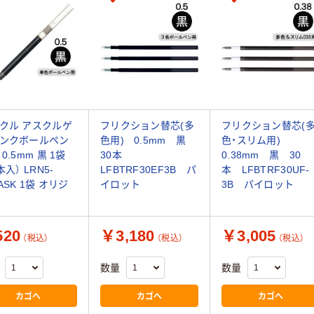
クル アスクルゲ
フリクション替芯(多
フリクション替芯(
ンクボールペン
色用) 0.5mm 黒
色・スリム用)
0.5mm 黒 1袋
30本
0.38mm 黒 30
本入） LRN5-
LFBTRF30EF3B パ
本 LFBTRF30UF-
ASK 1袋 オリジ
イロット
3B パイロット
20
￥3,180
￥3,005
（税込）
（税込）
（税込）
数量
数量
カゴへ
カゴへ
カゴへ