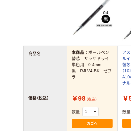
本商品：
ボールペン
アス
商品名
替芯 サラサドライ
ルイ
単色用 0.4mm
替芯 
黒 RJLV4-BK ゼブ
（10
ラ
A10
ナル
￥98
￥5
価格（税込）
（税込）
数量
数量
カゴへ