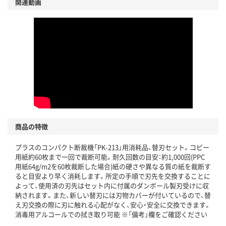
関連動画
商品の特徴
プラスのコンパクト断裁機「PK-213」用消耗品、替刃セット。コピー
用紙約60枚まで一回で裁断可能。耐久回数の目安：約1,000回(PPC
用紙64g/m2を60枚裁断した場合)紙の硬さや異なる質の紙を裁断す
ると目安より早く消耗します。所定の手順で刃先を交換することに
よって、使用済の刃先はセット内に付属のダンボール製刃受けに収
納されます。また、新しい替刃には刃物カバーが付いているので、替
え刃交換の際に刃に触れる心配がなく、安心・安全に交換できます。
消毒用アルコールでの拭き取り可能 ※「備考」欄をご確認ください