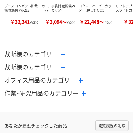
プラス コンパクト断裁
カール事務器 裁断機 ペ
コクヨ ペーパーカッ
リヒトラブ
機 裁断機 PK-213
ーパーカッター
ター（押し切り式）
スライドカッ
￥32,241
￥3,094～
￥22,448～
￥3
（税込）
（税込）
（税込）
裁断機のカテゴリー
裁断機のカテゴリー
オフィス用品のカテゴリー
作業・研究用品のカテゴリー
あなたが最近チェックした商品
閲覧履歴の削除