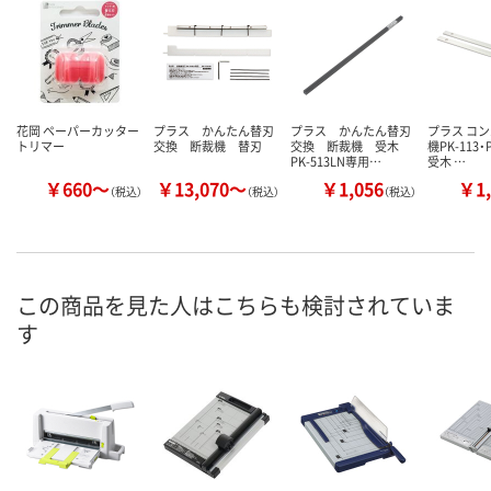
花岡 ペーパーカッター
プラス かんたん替刃
プラス かんたん替刃
プラス コ
トリマー
交換 断裁機 替刃
交換 断裁機 受木
機PK-113・
PK-513LN専用…
受木 …
￥660～
￥13,070～
￥1,056
￥1,
（税込）
（税込）
（税込）
この商品を見た人はこちらも検討されていま
す