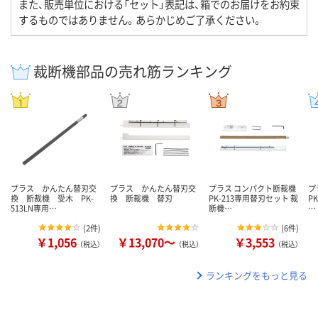
また、販売単位における「セット」表記は、箱でのお届けをお約束
するものではありません。あらかじめご了承ください。
裁断機部品の売れ筋ランキング
プラス かんたん替刃交
プラス かんたん替刃交
プラス コンパクト断裁機
プ
換 断裁機 受木 PK-
換 断裁機 替刃
PK-213専用替刃セット 裁
P
513LN専用…
断機…
…
(
2件
)
(
6件
)
￥1,056
￥13,070～
￥3,553
（税込）
（税込）
（税込）
ランキングをもっと見る