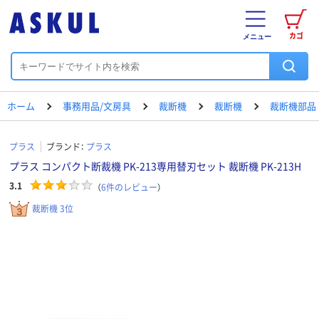
カゴ
メニュー
ホーム
事務用品/文房具
裁断機
裁断機
裁断機部品
プラス
ブランド：
プラス
プラス コンパクト断裁機 PK-213専用替刃セット 裁断機 PK-213H
3.1
（
6
件のレビュー
）
裁断機 3位