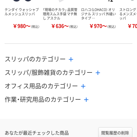
テンダイ ウォッシャブ
「現場のチカラ」 品質管
ロハコ（LOHACO） オリ
ストロング 
ルメッシュスリッパ
理用スムス手袋 マチ無
ジナル スリッパ 外縫い
るメンズメ
し アスクル
タイプ …
ッパ
￥980～
￥636～
￥970～
￥7
（税込）
（税込）
（税込）
スリッパのカテゴリー
スリッパ/服飾雑貨のカテゴリー
オフィス用品のカテゴリー
作業・研究用品のカテゴリー
あなたが最近チェックした商品
閲覧履歴の削除