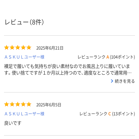
アスクル
商品環境
10
10
スコア
レビュー（8件）
2025年6月21日
ＡＳＫＵＬユーザー様
レビューランク
A
(104ポイント)
裸足で履いても気持ちが良い素材なのでお風呂上りに履いていま
す。使い捨てですが１か月以上持つので、適度なところで通常用に
使う様におろし、色違いで購入している別の色の方のを新たにお風
続きを見る
呂上り用にしてリピートしています。５足セット＋５足セット＝１
０足あると、１年はもつ様です。
2025年6月5日
ＡＳＫＵＬユーザー様
レビューランク
C
(13ポイント)
良いです