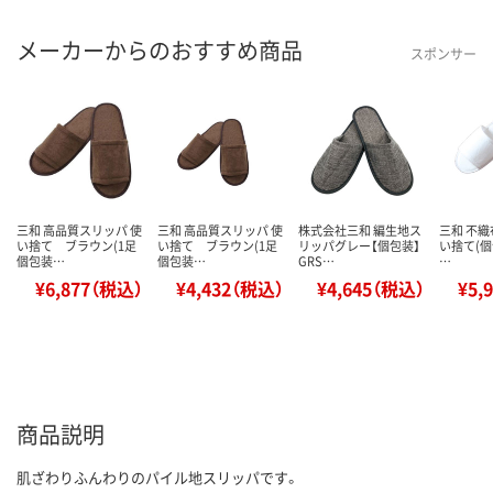
メーカーからのおすすめ商品
スポンサー
三和 高品質スリッパ 使
三和 高品質スリッパ 使
株式会社三和 編生地ス
三和 不織
い捨て ブラウン(1足
い捨て ブラウン(1足
リッパグレー【個包装】
い捨て(個包
個包装…
個包装…
GRS…
…
¥6,877（税込）
¥4,432（税込）
¥4,645（税込）
¥5,
商品説明
肌ざわりふんわりのパイル地スリッパです。