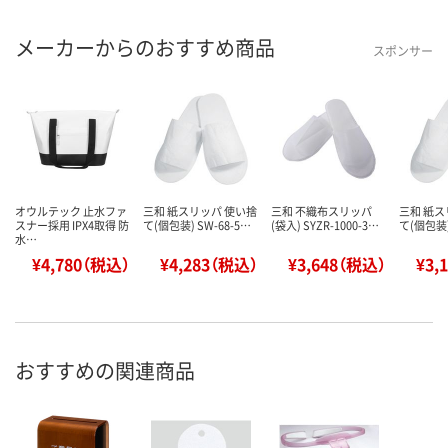
メーカーからのおすすめ商品
スポンサー
オウルテック 止水ファ
三和 紙スリッパ 使い捨
三和 不織布スリッパ
三和 紙ス
スナー採用 IPX4取得 防
て(個包装) SW-68-5…
(袋入) SYZR-1000-3…
て(個包装)
水…
¥4,780（税込）
¥4,283（税込）
¥3,648（税込）
¥3,
おすすめの関連商品