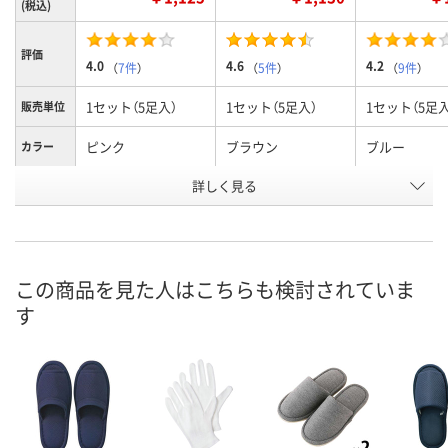
(税込)
評価
4.0
4.6
4.2
（
7件
）
（
5件
）
（
9件
）
1セット（5足入）
1セット（5足入）
1セット（5足入
販売単位
ピンク
ブラウン
ブルー
カラー
お申込番
詳しく見る
8432147
1992893
8432156
号
4点
あり
あり
在庫
8月9日（日）
8月8日（土）
8月9日（日）
お届け日
この商品を見た人はこちらも検討されていま
す
数量
数量
数量
カゴへ
カゴへ
カ