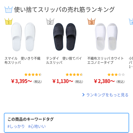
使い捨てスリッパの売れ筋ランキング
スマイル 使いきり不織
テンダイ 使い捨てパイ
不織布スリッパ ホワイト
小
布スリッパ
ルスリッパ
エコノミータイプ
パ
1
￥3,395～
￥1,130～
￥2,380～
（税込）
（税込）
（税込）
ランキングをもっと見る
この商品のキーワードタグ
#しっかり
#心地いい