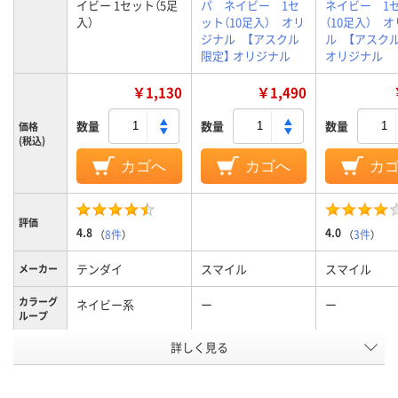
イビー 1セット（5足
パ ネイビー 1セ
ネイビー 1
入）
ット（10足入） オリ
（10足入） 
ジナル 【アスクル
ル 【アスク
限定】 オリジナル
オリジナル
￥1,130
￥1,490
数量
数量
数量
価格
(税込)
カゴへ
カゴへ
カ
評価
4.8
4.0
（
8件
）
（
3件
）
テンダイ
スマイル
スマイル
メーカー
カラーグ
ネイビー系
ー
ー
ループ
詳しく見る
使い捨て
使い捨て
使い捨て
機能
EVA
EVA
EVA
底の材質