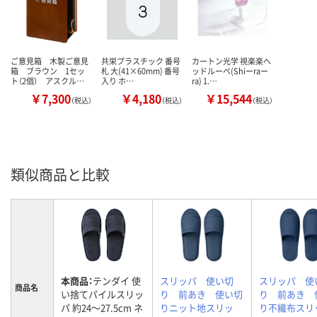
ご意見箱 木製ご意見
共栄プラスチック 番号
カートン光学 視楽楽ヘ
箱 ブラウン 1セッ
札 大(41×60mm) 番号
ッドルーペ(Shiーraー
ト（2個） アスクル…
入り ホ…
ra) 1.…
￥7,300
￥4,180
￥15,544
（税込）
（税込）
（税込）
類似商品と比較
本商品：
テンダイ 使
スリッパ 使い切
スリッパ 使
商品名
い捨てパイルスリッ
り 前あき 使い切
り 前あき 
パ 約24～27.5cm ネ
りニット地スリッ
り不織布ス