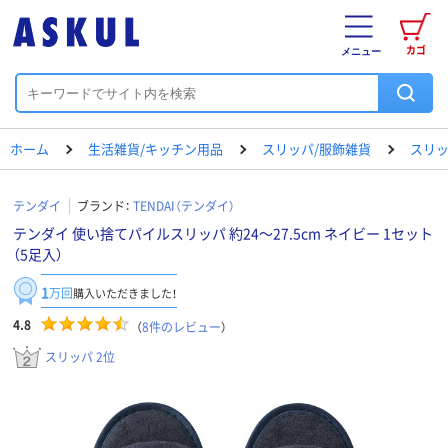
カゴ
メニュー
ホーム
生活雑貨/キッチン用品
スリッパ/服飾雑貨
スリ
テンダイ
ブランド：
TENDAI（テンダイ）
テンダイ 使い捨てパイルスリッパ 約24～27.5cm ネイビー 1セット
（5足入）
1
万回
購入いただきました！
4.8
（
8
件のレビュー
）
スリッパ 2位