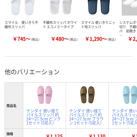
スマイル 使いきり不
不織布スリッパ ホワイ
スマイル 使いきりニッ
システムポ
織布スリッパ
ト エコノミータイプ
ト地スリッパ
切り 不織
パ 前開
…
￥745～
￥480～
￥1,290～
￥2,
（税込）
（税込）
（税込）
他のバリエーション
商品名
テンダイ 使い捨て
テンダイ 使い捨て
テンダイ 使
パイルスリッパ 約
パイルスリッパ 約
パイルスリッ
24～27.5cm ピンク
24～27.5cm ブラウ
24～27.5cm
1セット（5足入）
ン 1セット（5足入）
1セット（5足入
価格
￥1,125
￥1,130
￥1