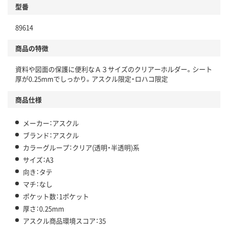
型番
独自の回収スキームがある
89614
仕組
アスクルで資源循環している
商品の特徴
温室効果ガスなどの削減
資料や図面の保護に便利なＡ３サイズのクリアーホルダー。シート
この商品の環境配慮ポイントです。下記商品詳細「
厚が0.25mmでしっかり。アスクル限定・ロハコ限定
アスクル商品環境スコア詳細／加点項目
」で確認できます。
商品仕様
メーカー：アスクル
ブランド：アスクル
カラーグループ：クリア(透明・半透明)系
サイズ：A3
向き：タテ
マチ：なし
ポケット数：1ポケット
厚さ：0.25mm
アスクル商品環境スコア：35