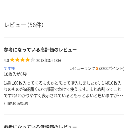
タテ
タテ
タテ
向き
アスクル
レビュー（56件）
商品環境
35
100
スコア
参考になっている高評価のレビュー
4.0
2018年3月13日
てす様
レビューランク
S
(3200ポイント)
10枚入が6袋
1袋に60枚入ってくるものかと思って購入しましたが、１袋10枚入
りのものが6袋届くので部署でわけて使えます。まとめ割ってこと
ですね！わかりやすく表示されているともっとよいと思いますが・・・
（用途:図面整理）
参考になっている低評価のレビュー