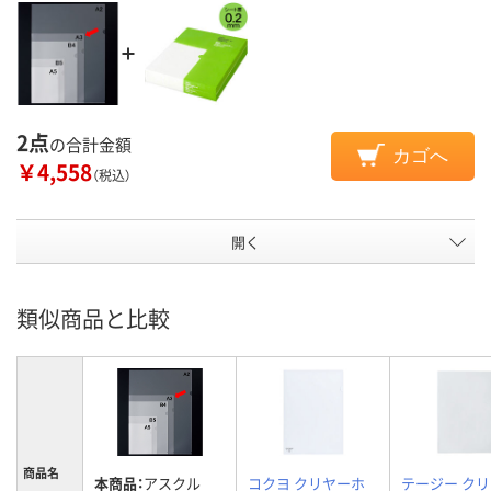
2点
の合計金額
カゴへ
￥4,558
（税込）
開く
類似商品と比較
商品名
本商品：
アスクル
コクヨ クリヤーホ
テージー ク