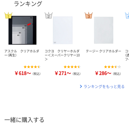
ランキング
アスクル クリアホルダ
コクヨ クリヤーホルダ
テージー クリアホルダー
コ
ー（再生）
ー＜スーパークリヤー10
（
＞
フ
￥618～
￥271～
￥286～
（税込）
（税込）
（税込）
ランキングをもっと見る
一緒に購入する