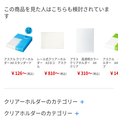
8月7日（金）
8月7日（金）
8月7日（金）
お届け日
この商品を見た人はこちらも検討されていま
す
数量
数量
数量
カゴへ
カゴへ
カ
アスクル クリアーホル
レール式クリアーホル
プラス 高透明カラー
アスクル 
ダー A4 スタンダード
ダー A3ヨコ アスク
クリアホルダー A4
ルダー A
ル
クリア
プ
￥126～
￥810～
￥310～
￥1
（税込）
（税込）
（税込）
クリアーホルダーのカテゴリー
クリアホルダーのカテゴリー