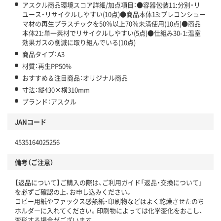
アスクル商品環境スコア詳細/加点項目：●容器包装11:分別・リ
ユース・リサイクルしやすい(10点)●商品本体13:プレコンシュー
マ材の再生プラスチックを50％以上70％未満使用(10点)●商品
本体21:単一素材でリサイクルしやすい(5点)●仕組み30-1:温室
効果ガスの削減に取り組んでいる(10点)
商品タイプ：A3
材質：再生PP50%
おすすめ＆注目商品：オリジナル商品
寸法：縦430×横310mm
ブランド：アスクル
JANコード
4535164025256
備考（ご注意）
【返品について】ご購入の際は、ご利用ガイド「返品・交換について」
を必ずご確認の上、お申し込みください。
コピー用紙やファックス感熱紙・印刷物などはよく乾燥させたのち
ホルダーに入れてください。印刷物によっては化学変化をおこし、
変形する場合がございます。