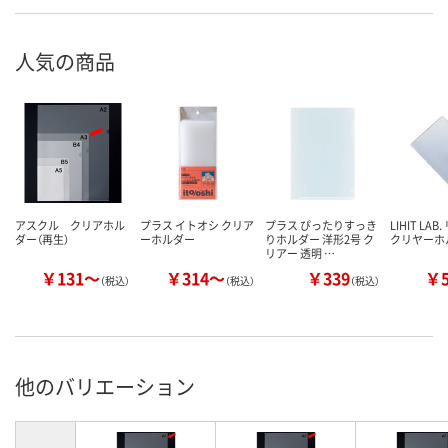
人気の商品
アスクル クリアホル
プラス イトオシ クリア
プラス ぴったりすっき
LIHIT LA
ダー（再生）
ーホルダー
りホルダー 洋形2号 ク
クリヤーホ
リアー 透明 …
￥131～
￥314～
￥339
￥
（税込）
（税込）
（税込）
他のバリエーション