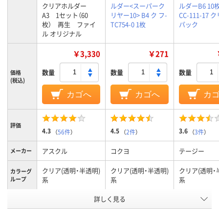
クリアホルダー
ルダー<スーパーク
ルダーB6 10
A3 1セット（60
リヤー10> B4 ク フ-
CC-111-17 
枚） 再生 ファイ
TC754-0 1枚
パック
ル オリジナル
￥3,330
￥271
数量
数量
数量
価格
(税込)
カゴへ
カゴへ
カ
評価
4.3
4.5
3.6
（
56件
）
（
2件
）
（
3件
）
アスクル
コクヨ
テージー
メーカー
クリア(透明・半透明)
クリア(透明・半透明)
クリア(透明・
カラーグ
ループ
系
系
系
詳しく見る
0.25mm
0.2mm
0.2mm
厚さ
A3
B4
B6
サイズ