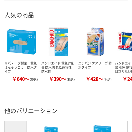
サイズ
人気の商品
アスクル
商品環境
40
スコア
リバテープ製薬 救急
バンドエイド 救急絆創
ニチバン ケアリーヴ 防
バンドエイ
ばんそうこう 防水タ
膏 防水 優れた通気性
水タイプ
膏 肌色 優
イプ
防水性
目立たない
￥640～
￥390～
￥428～
￥2
（税込）
（税込）
（税込）
他のバリエーション