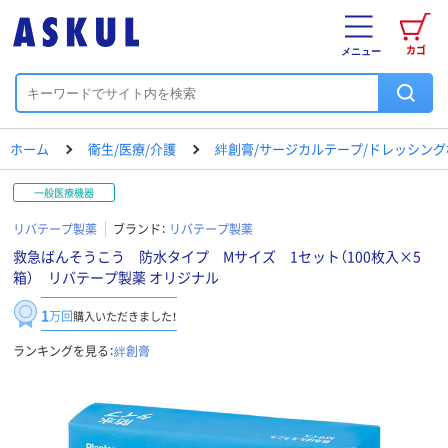
カゴ
メニュー
ホーム
衛生/医療/介護
絆創膏/サージカルテープ/ドレッシング
一般医療機器
リバテープ製薬
ブランド：
リバテープ製薬
救急ばんそうこう 防水タイプ Mサイズ 1セット（100枚入×5
箱） リバテープ製薬 オリジナル
1
万回
購入いただきました！
ランキングを見る：
絆創膏