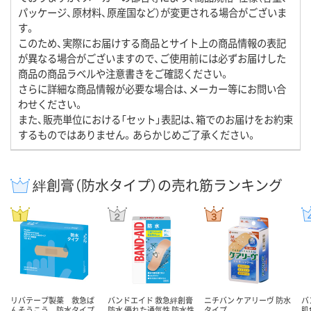
パッケージ、原材料、原産国など）が変更される場合がございま
す。
このため、実際にお届けする商品とサイト上の商品情報の表記
が異なる場合がございますので、ご使用前には必ずお届けした
商品の商品ラベルや注意書きをご確認ください。
さらに詳細な商品情報が必要な場合は、メーカー等にお問い合
わせください。
また、販売単位における「セット」表記は、箱でのお届けをお約束
するものではありません。あらかじめご了承ください。
絆創膏（防水タイプ）の売れ筋ランキング
リバテープ製薬 救急ば
バンドエイド 救急絆創膏
ニチバン ケアリーヴ 防水
バ
んそうこう 防水タイプ
防水 優れた通気性 防水性
タイプ
肌