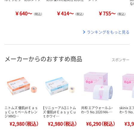
な
￥640～
￥414～
￥755～
（税込）
（税込）
（税込）
ランキングをもっと見る
メーカーからのおすすめ商品
スポンサー
ニトムズ 優肌絆Ｅａｓ
【リニューアル】ニトム
共和 エアウォールふ・
skinix
ｙＣｕｔペールオレン
ズ 優肌絆ＥａｓｙＣｕ
わ・り No.1020 MA-…
わ・り No.
ジ MM3…
ｔホワイ…
¥2,980（税込）
¥2,980（税込）
¥6,290（税込）
¥3,