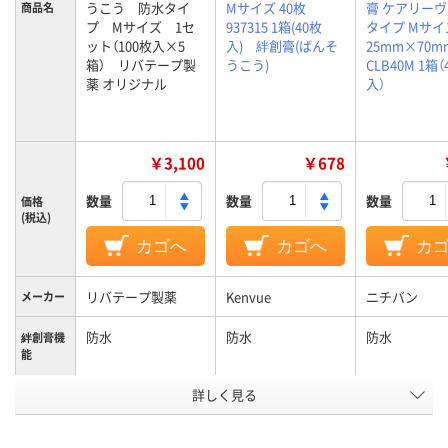
うこう 防水タイ
Mサイズ 40枚
膏 ケアリーヴ
商品名
プ Mサイズ 1セ
937315 1箱(40枚
タイプ Mサイ
ット（100枚入×5
入) 絆創膏(ばんそ
25mm×70m
箱） リバテープ製
うこう)
CLB40M 1箱（
薬 オリジナル
入）
￥3,100
￥678
数量
数量
数量
価格
(税込)
カゴへ
カゴへ
カ
リバテープ製薬
Kenvue
ニチバン
メーカー
防水
防水
防水
絆創膏機
能
詳しく見る
滅菌済
滅菌済
滅菌済
滅菌
Mサイズ
Mサイズ
Mサイズ