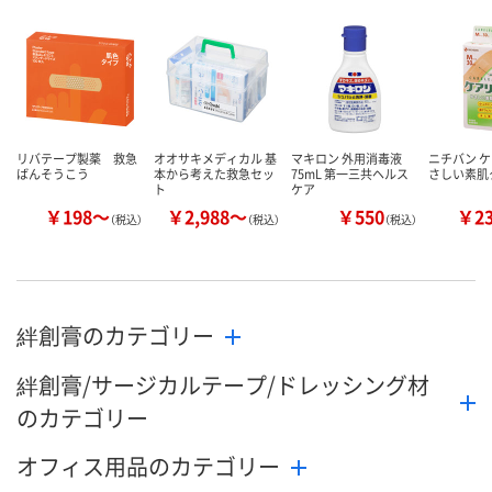
リバテープ製薬 救急
オオサキメディカル 基
マキロン 外用消毒液
ニチバン ケ
ばんそうこう
本から考えた救急セッ
75mL 第一三共ヘルス
さしい素肌
ト
ケア
￥198～
￥2,988～
￥550
￥2
（税込）
（税込）
（税込）
絆創膏のカテゴリー
絆創膏/サージカルテープ/ドレッシング材
のカテゴリー
オフィス用品のカテゴリー