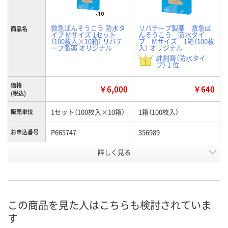
救急ばんそうこう 防水タ
リバテープ製薬 救急ば
商品名
イプ Mサイズ 1セット
んそうこう 防水タイ
（100枚入×10箱） リバテ
プ Mサイズ 1箱（100枚
ープ製薬 オリジナル
入） オリジナル
絆創膏（防水タイ
プ） 1 位
価格
￥6,000
￥640
(税込)
1セット（100枚入×10箱）
1箱（100枚入）
販売単位
P665747
356989
お申込番号
詳しく見る
あり
あり
在庫
8月7日（金）
8月7日（金）
お届け日
数量
数量
この商品を見た人はこちらも検討されていま
す
カゴへ
カゴへ