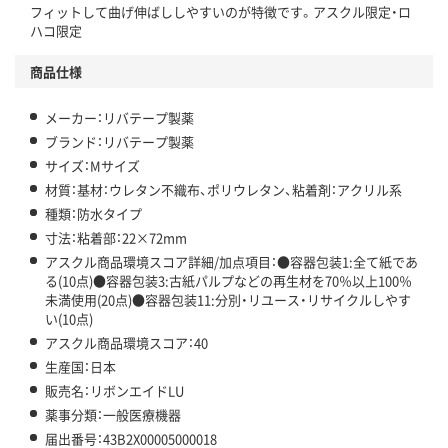
この商品の環境配慮ポイントです。下記商品詳細「
フィットして曲げ伸ばししやすいのが特徴です。アスクル限定・ロ
アスクル商品環境スコア詳細／加点項目
」で確認できます。
ハコ限定
商品仕様
メーカー：リバテープ製薬
ブランド：リバテープ製薬
サイズ：Mサイズ
材質：基材：ウレタン不織布、ポリウレタン、粘着剤：アクリル系
種類：防水タイプ
寸法：粘着部：22×72mm
アスクル商品環境スコア詳細/加点項目：●容器包装1:全て紙であ
る(10点)●容器包装3:古紙パルプなどの再生材を70％以上100％
未満使用(20点)●容器包装11:分別・リユース・リサイクルしやす
い(10点)
アスクル商品環境スコア：40
生産国：日本
販売名：リボンエイドLU
薬事分類：一般医療機器
届出番号：43B2X00005000018