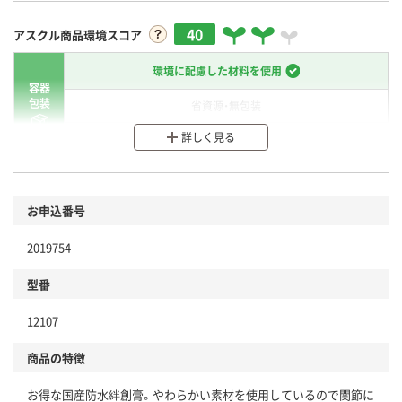
40
アスクル商品環境スコア
環境に配慮した材料を使用
容器
包装
省資源・無包装
詳しく見る
分別・リサイクルしやすい設計
環境に配慮した材料を使用
商品
お申込番号
本体
省資源・省エネ・節水
2019754
分別・リサイクルしやすい設計
型番
独自の回収スキームがある
12107
仕組
アスクルで資源循環している
商品の特徴
温室効果ガスなどの削減
お得な国産防水絆創膏。やわらかい素材を使用しているので関節に