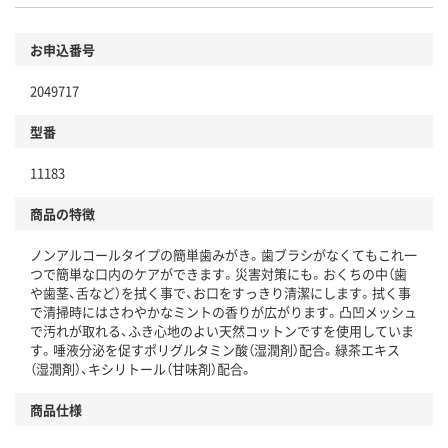
環境に配慮した材料を使用
商品
お申込番号
本体
省資源・省エネ・節水
2049717
分別・リサイクルしやすい設計
型番
独自の回収スキームがある
仕組
11183
アスクルで資源循環している
商品の特徴
温室効果ガスなどの削減
ノンアルコールタイプの簡単歯みがき。歯ブラシがなくてもこれ一
この商品の環境配慮ポイントです。下記商品詳細「
つで簡単な口内のケアができます。災害対策にも。おくちの中（歯
アスクル商品環境スコア詳細／加点項目
」で確認できます。
や歯茎、舌など）を拭く事で、お口をすっきり清潔にします。拭く事
で清掃時にはさわやかなミントの香りが広がります。凸凹メッシュ
で汚れが取れる、ふき心地のよい天然コットンですを使用していま
す。唾液分泌を促すポリグルタミン酸（湿潤剤）配合。緑茶エキス
（湿潤剤）、キシリトール（甘味剤）配合。
商品仕様