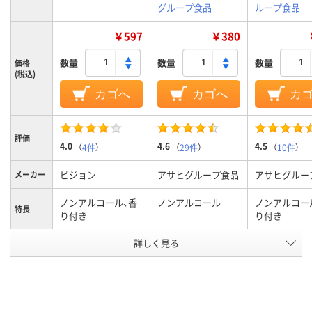
グループ食品
ループ食品
￥597
￥380
数量
数量
数量
価格
(税込)
カゴへ
カゴへ
カ
評価
4.0
4.6
4.5
（
4件
）
（
29件
）
（
10件
）
ピジョン
アサヒグループ食品
アサヒグルー
メーカー
ノンアルコール、香
ノンアルコール
ノンアルコー
特長
り付き
り付き
アスクル
詳しく見る
商品環境
55
スコア