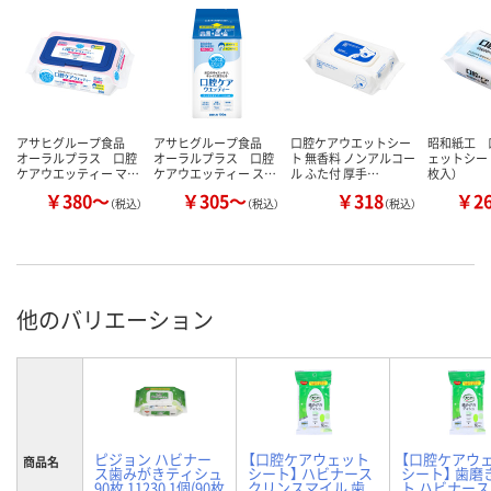
アサヒグループ食品
アサヒグループ食品
口腔ケアウエットシー
昭和紙工 
オーラルプラス 口腔
オーラルプラス 口腔
ト 無香料 ノンアルコー
ェットシート
ケアウエッティー マ…
ケアウエッティー ス…
ル ふた付 厚手…
枚入）
￥380～
￥305～
￥318
￥2
（税込）
（税込）
（税込）
他のバリエーション
ピジョン ハビナー
【口腔ケアウェット
【口腔ケアウ
商品名
ス歯みがきティシュ
シート】 ハビナース
シート】 歯磨
90枚 11230 1個(90枚
クリンスマイル 歯
ト ハビナース