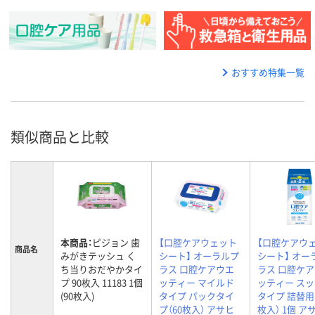
おすすめ特集一覧
類似商品と比較
本商品：
ピジョン 歯
【口腔ケアウェット
【口腔ケアウ
商品名
みがきテッシュ く
シート】 オーラルプ
シート】 オー
ち当りおだやかタイ
ラス 口腔ケアウエ
ラス 口腔ケ
プ 90枚入 11183 1個
ッティー マイルド
ッティー ス
(90枚入)
タイプ パックタイ
タイプ 詰替用（
プ（60枚入） アサヒ
枚入） 1個 ア