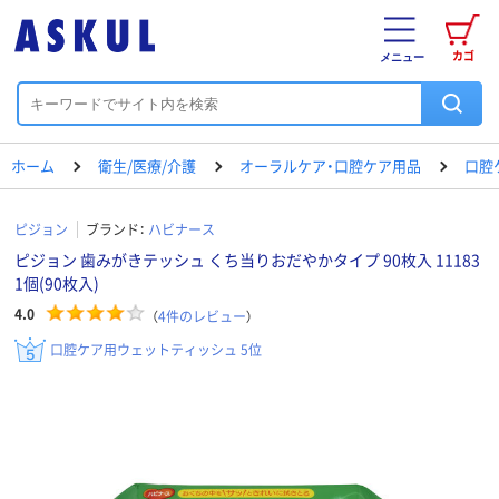
カゴ
メニュー
ホーム
衛生/医療/介護
オーラルケア・口腔ケア用品
口腔
ピジョン
ブランド：
ハビナース
ピジョン 歯みがきテッシュ くち当りおだやかタイプ 90枚入 11183
1個(90枚入)
4.0
（
4
件のレビュー
）
口腔ケア用ウェットティッシュ 5位