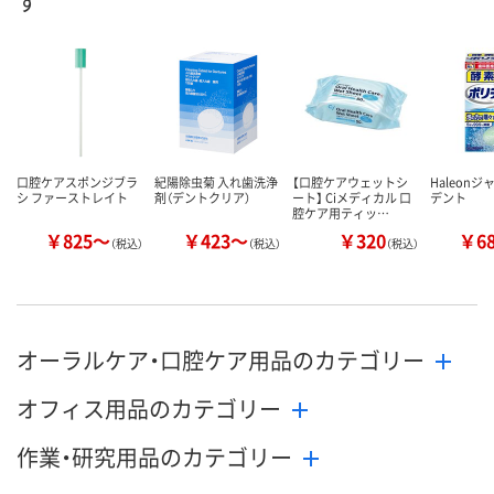
す
数量
数量
数量
カゴへ
カゴへ
カ
口腔ケアスポンジブラ
紀陽除虫菊 入れ歯洗浄
【口腔ケアウェットシ
Haleonジ
シ ファーストレイト
剤（デントクリア）
ート】 Ciメディカル 口
デント
腔ケア用ティッ…
￥825～
￥423～
￥320
￥6
（税込）
（税込）
（税込）
オーラルケア・口腔ケア用品のカテゴリー
オフィス用品のカテゴリー
作業・研究用品のカテゴリー