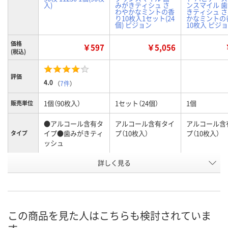
入)
みがきティシュ さ
ンスマイル 
わやかなミントの香
きティシュ 
り10枚入1セット(24
かなミントの
個) ピジョン
10枚入 ピジ
価格
￥597
￥5,056
(税込)
評価
4.0
（
7件
）
1個（90枚入）
1セット（24個）
1個
販売単位
●アルコール含有タ
アルコール含有タイ
アルコール含
イプ●歯みがきティ
プ（10枚入）
プ（10枚入）
タイプ
ッシュ
お申込番
詳しく見る
263020
U255553
EP79337
号
あり
5点
あり
在庫
8月10日（月）
8月11日（火）
8月11日（火）
お届け日
この商品を見た人はこちらも検討されていま