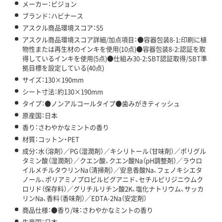
メーカー：ピジョン
ブランド：ハビナース
アスクル商品環境スコア：55
アスクル商品環境スコア詳細/加点項目：●容器包装8-1:印刷に植
物性または再生材のインキを使用(10点)●容器包装8-2:認証を取
得しているインキを使用(5点)●仕組み30-2:SBT認証取得/SBT準
拠目標を設定している(40点)
サイズ：130×190mm
シート寸法：約130×190mm
タイプ：●ノンアルコールタイプ●歯みがきティッシュ
原産国：日本
香り：さわやかなミントの香り
材質：コットン・PET
成分：水（溶剤）／PG（湿潤剤）／キシリトール（甘味剤）／ポリグル
タミン酸（湿潤剤）／クエン酸、クエン酸Na（pH調整剤）／ラウロ
イルメチルタウリンNa（清掃剤）／安息香酸Na、フェノキシエタ
ノール、ポリアミノプロピルビグアニド、セチルピリジニウムク
ロリド（保存料）／グリチルリチン酸2K、塩化ナトリウム、サッカ
リンNa、香料（香味剤）／EDTA-2Na（安定剤）
商品仕様：●香り/味：さわやかなミントの香り
生産国：日本