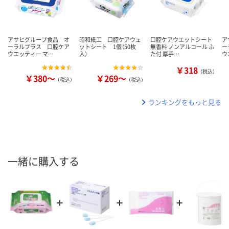
アサヒグループ食品 オ
昭和紙工 口腔ケアウェ
口腔ケアウエットシート
ア
ーラルプラス 口腔ケア
ットシート 1個（50枚
無香料 ノンアルコール ふ
ー
ウエッティー マ…
入）
た付 厚手…
ウ
￥318
（税込）
￥380～
￥269～
（税込）
（税込）
ランキングをもっと見る
一緒に購入する