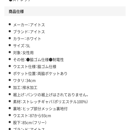
商品仕様
メーカー：アイトス
ブランド：アイトス
カラー：ホワイト
サイズ：5L
対象：女性用
その他：●脇ゴム仕様●制電性
ウエスト仕様：脇ゴム仕様
ポケット位置：両脇ポケットあり
ワタリ：34cm
加工：撥水加工
裾上げ：パンツの裾上げはされておりません。
素材：ストレッチギャバ（ポリエステル100%）
裏地：ヒップ部分メッシュ裏地付
ウエスト：87から93cm
股下：85cm（フリー）
ブランド：アイトス