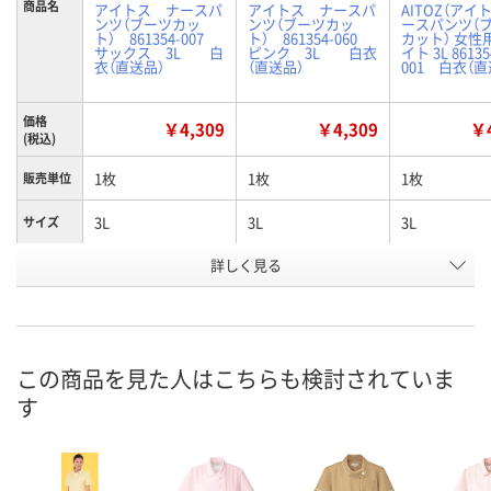
商品名
アイトス ナースパ
アイトス ナースパ
AITOZ（アイト
ンツ（ブーツカッ
ンツ（ブーツカッ
ースパンツ（
ト） 861354-007
ト） 861354-060
カット） 女性
サックス 3L 白
ピンク 3L 白衣
イト 3L 86135
衣（直送品）
（直送品）
001 白衣（直
価格
￥4,309
￥4,309
￥4
(税込)
1枚
1枚
1枚
販売単位
3L
3L
3L
サイズ
詳しく見る
サックスブルー
ピンク
ホワイト
カラー
お申込番
2211640
2211603
2211560
号
直送品
直送品
直送品
在庫
この商品を見た人はこちらも検討されていま
す
8月24日（月）まで
8月24日（月）まで
8月24日（月）
お届け日
数量
数量
数量