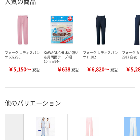
人気の商品
フォーク レディスパン
KAWAGUCHI 水に強い
フォーク レディスパン
フォーク 
ツ 6022SC
布用両面テープ 幅
ツ HI302
2917 白衣
10mm 94…
￥5,150～
￥638
￥6,820～
￥5,2
（税込）
（税込）
（税込）
他のバリエーション