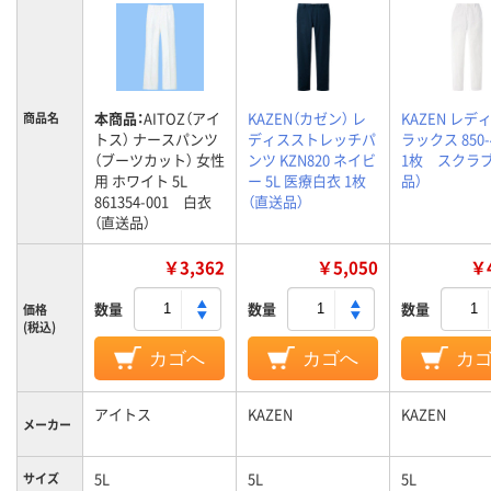
本商品：
AITOZ（アイ
KAZEN（カゼン） レ
KAZEN レデ
商品名
トス） ナースパンツ
ディスストレッチパ
ラックス 850-4
（ブーツカット） 女性
ンツ KZN820 ネイビ
1枚 スクラブ
用 ホワイト 5L
ー 5L 医療白衣 1枚
品）
861354-001 白衣
（直送品）
（直送品）
￥3,362
￥5,050
￥4
数量
数量
数量
価格
(税込)
カゴへ
カゴへ
カ
アイトス
KAZEN
KAZEN
メーカー
5L
5L
5L
サイズ