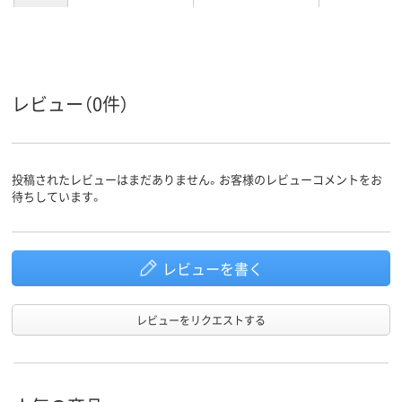
カラーグ
ホワイト系
ネイビー系
ホワイト系
ループ
女性用
女性用
女性用
対象
レビュー（0件）
ストレッチギャバ
ポリエステル1
（ポリエステル
素材
100%）
投稿されたレビューはまだありません。お客様のレビューコメントをお
待ちしています。
レビューを書く
レビューをリクエストする