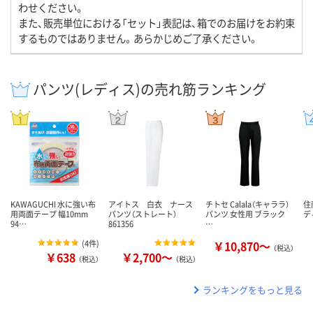
わせください。
また、販売単位における「セット」表記は、箱でのお届けをお約束
するものではありません。あらかじめご了承ください。
パンツ(レディス)の売れ筋ランキング
KAWAGUCHI 水に強い布
アイトス 白衣 ナース
チトセ Calala（キャララ）
住
用両面テープ 幅10mm
パンツ（ストレート）
パンツ 女性用 ブラック
デ
94…
861356
…
(
4件
)
￥10,870～
（税込）
￥638
￥2,700～
（税込）
（税込）
ランキングをもっと見る