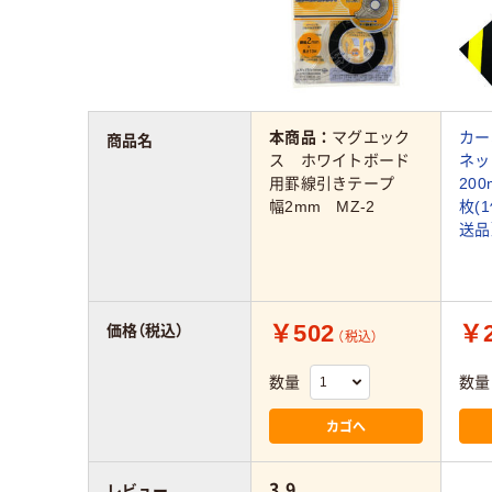
本商品：
マグエック
カー
商品名
ス ホワイトボード
ネッ
用罫線引きテープ
200
幅2mm MZ-2
枚(1
送品
￥502
￥2
価格（税込）
（税込）
数量
数量
カゴへ
3.9
レビュー