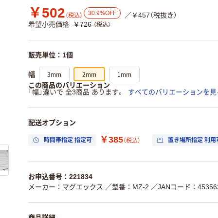
￥502
30.9%OFF
／￥457（税抜き）
（税込）
希望小売価格
￥726
（税込）
販売単位：1個
3mm
2mm
1mm
幅
この商品のバリエーション
「幅」違いで 全3商品 あります。
すべてのバリエーションを見
配送オプション
￥385
時間帯指定 指定可
置き場所指定 利用
（税込）
お申込番号：221834
メーカー：マグエックス
／型番：MZ-2
／JANコード：453562
商品詳細