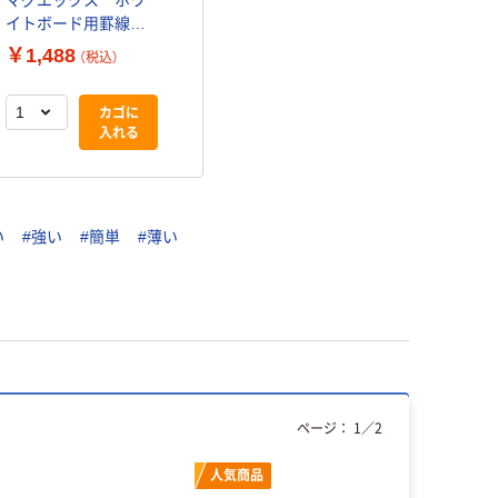
イトボード用罫線引
きテープ 替えテー
￥1,488
（税込）
プ 幅3mm MZ-3-
3P 1袋（3巻入）
カゴに
入れる
い
#強い
#簡単
#薄い
ページ：
1
／
2
人気商品
人気商品