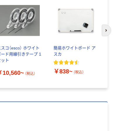
次のスライド
スコ（esco） ホワイト
簡易ホワイトボード ア
プラス ア
ボード用線引きテープ 1
スカ
イトボード
セット
￥838~
￥1,320
￥10,560~
（税込）
（税込）