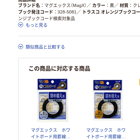
ブランド名
マグエックス（MagX）
／
カラー
黒
／
材質
ク
ブック発注コード
328-5081
／
トラスコ オレンジブックコ
ンジブックコード検索対象品
もっと見る
類似商品と比較する
この商品に対応する商品
マグエックス ホワ
マグエックス ホワ
イトボード用罫線引
イトボード用罫線引