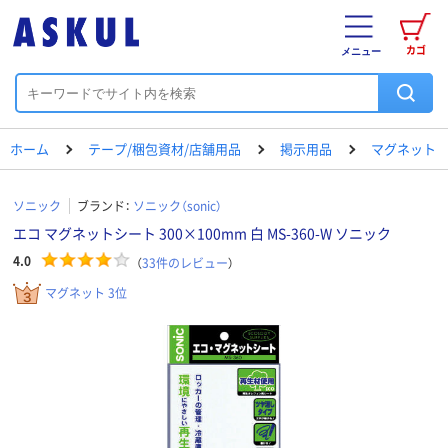
カゴ
メニュー
ホーム
テープ/梱包資材/店舗用品
掲示用品
マグネット
ソニック
ブランド：
ソニック（sonic）
エコ マグネットシート 300×100mm 白 MS-360-W ソニック
4.0
（
33
件のレビュー
）
マグネット 3位