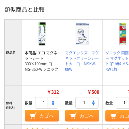
類似商品と比較
本商品：
エコ マグネ
マグエックス マグ
ソニック 両面
商品名
ットシート
ネットクリーンシー
ー マグネッ
300×100mm 白
ト大 白 MSKW-
ト（白/赤） MS-
MS-360-W ソニック
08W
RW 1枚
￥312
￥500
数量
数量
数量
価格
(税込)
カゴへ
カゴへ
カ