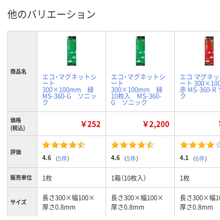
他のバリエーション
商品名
エコ・マグネットシ
エコ・マグネットシ
エコ マグネ
ート
ート
ート 300×10
300×100mm 緑
300×100mm 緑
赤 MS-360-
MS-360-G ソニッ
10枚入 MS-360-
ク
ク
G ソニック
価格
￥252
￥2,200
(税込)
評価
4.6
4.6
4.1
（
5件
）
（
5件
）
（
6件
）
1枚
1箱（10枚入）
1枚
販売単位
長さ300×幅100×
長さ300×幅100×
長さ300×幅1
サイズ
厚さ0.8mm
厚さ0.8mm
厚さ0.8mm