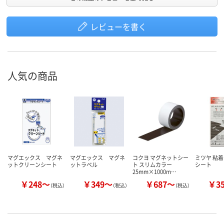
レビューを書く
人気の商品
マグエックス マグネ
マグエックス マグネ
コクヨ マグネットシー
ミツヤ 粘
ットクリーンシート
ットラベル
ト スリムカラー
シート
25mm×1000m…
￥248～
￥349～
￥687～
￥3
（税込）
（税込）
（税込）