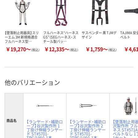
【墜落制止用器具】スリ
フルハーネス“ハーネス
サスペンダー 黒 TJMデ
TAJIMA 
ーエム 3M 新規格適合
GS”（SEGハーネス・ス
ザイン
ベルト
フルハーネス型…
チール製バッ…
￥19,270～
￥12,335～
￥1,759～
￥4,6
（税込）
（税込）
（税込）
他のバリエーション
商品名
【ランヤード・補助ロ
【ランヤード・補助ロ
【墜落制止用
ープ】谷沢製作所 1
ープ】谷沢製作所 2
沢製作所 フ
丁掛け伸縮ランヤー
丁掛け伸縮ランヤー
ネス ST#571
ド ST#5701-
ド ST#5701-
ベルトなし 1
TRG（UXV） 1本
2TRG（UXV） 1本
1セット