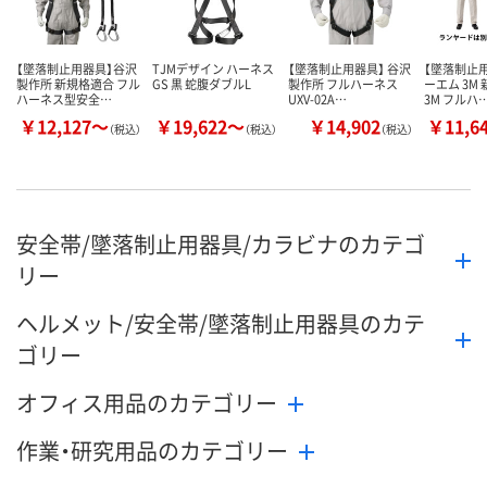
【墜落制止用器具】谷沢
TJMデザイン ハーネス
【墜落制止用器具】 谷沢
【墜落制止
製作所 新規格適合 フル
GS 黒 蛇腹ダブルL
製作所 フルハーネス
ーエム 3M
ハーネス型安全…
UXV-02A…
3M フルハ
￥12,127～
￥19,622～
￥14,902
￥11,6
（税込）
（税込）
（税込）
安全帯/墜落制止用器具/カラビナのカテゴ
リー
ヘルメット/安全帯/墜落制止用器具のカテ
ゴリー
オフィス用品のカテゴリー
作業・研究用品のカテゴリー