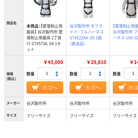
商品名
本商品：
【墜落制止用
谷沢製作所 タフラ
【墜落制止用器
器具】 谷沢製作所 墜
イト・フルハーネス
谷沢製作所 
落制止用器具 2丁掛
ST#522KA-SK 1個
ーネス UXV-0
け ST#573A-SK 1セ
（直送品）
ット
￥43,000
￥29,810
￥14
数量
数量
数量
価格
(税込)
カゴへ
カゴへ
カ
谷沢製作所
谷沢製作所
谷沢製作所
メーカー
フリーサイズ
フリーサイズ
フリーサイズ
サイズ
ブラック系
ブラック系
ブラック系
カラーグ
ループ