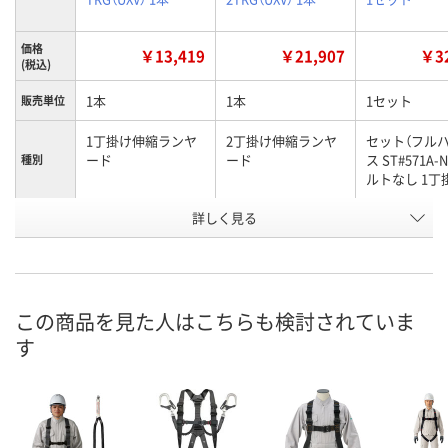
価格
￥13,419
￥21,907
￥32
(税込)
1本
1本
1セット
販売単位
1丁掛け伸縮ランヤ
2丁掛け伸縮ランヤ
セット（フル
ード
ード
ス ST#571A-
種別
ルトなし 1丁
お申込番
詳しく見る
HK38677
HK38676
XJ38059
号
3点
2点
入荷待ち
在庫
ご注文後、お
この商品を見た人はこちらも検討されていま
8月8日（土）
8月8日（土）
ついてご連絡
お届け日
す
ます
数量
数量
数量
カゴへ
カゴへ
カ