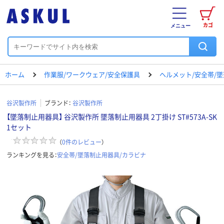
カゴ
メニュー
ホーム
作業服/ワークウェア/安全保護具
ヘルメット/安全帯/
谷沢製作所
ブランド：
谷沢製作所
【墜落制止用器具】 谷沢製作所 墜落制止用器具 2丁掛け ST#573A-SK
1セット
（
0
件のレビュー
）
ランキングを見る：
安全帯/墜落制止用器具/カラビナ