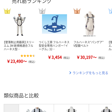
売れ筋ランキング
【墜落制止用器具】スリー
つくし工房 フルハーネス
フルハーネス“パンゲア”
【
エム 3M 新規格適合フル
型安全帯用ハンガー『イ
V型腿ベルト
エ
ハーネス型…
ーグル』 32…
ル
￥3,454
￥30,197～
（税込）
（税込）
￥23,490～
（税込）
ランキングをもっと見る
類似商品と比較