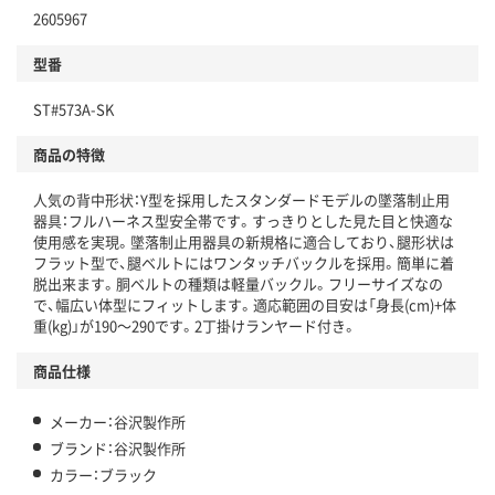
2605967
型番
ST#573A-SK
商品の特徴
人気の背中形状：Y型を採用したスタンダードモデルの墜落制止用
器具：フルハーネス型安全帯です。すっきりとした見た目と快適な
使用感を実現。墜落制止用器具の新規格に適合しており、腿形状は
フラット型で、腿ベルトにはワンタッチバックルを採用。簡単に着
脱出来ます。胴ベルトの種類は軽量バックル。フリーサイズなの
で、幅広い体型にフィットします。適応範囲の目安は「身長(cm)+体
重(kg)」が190～290です。2丁掛けランヤード付き。
商品仕様
メーカー：谷沢製作所
ブランド：谷沢製作所
カラー：ブラック