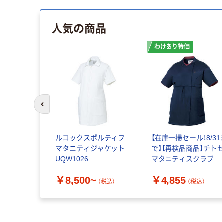
人気の商品
わけあり特価
前のスライドへ
ルコックスポルティフ
【在庫一掃セール！8/31
マタニティジャケット
で】【再検品商品】チト
UQW1026
マタニティスクラブ 
イビー M UN-0406 1
￥8,500~
￥4,855
枚 スクラブ（わけあ
（税込）
（税込）
品）