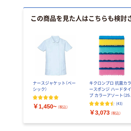
この商品を見た人はこちらも検討
ナースジャケット（ベー
キクロンプロ 抗菌カ
シック）
ースポンジ ハードタ
プ カラーアソート（25
個：5個入×5パック）
(
43
)
￥1,450~
（税込）
￥3,073
（税込）