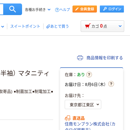
ヘルプ
各種お手続き
0
スイートポイント
あとで買う
カゴ
点
商品情報を印刷する
半袖） マタニティ
在庫：
あり
お届け日：8月6日（木）
(取寄品) ●制菌加工●制電加工●
お届け先：
直送品
住商モンブラン株式会社（カ
タログ掲載品）