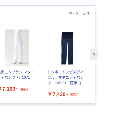
ページ：
1
／
3
次のスライド
住商モンブラン マタニ
トンボ トンボメディ
住商モンブ
ィパンツ 73-1071
カル マタニティパン
ニティパンツ
ツ CM551 医療白
￥7,100~
￥10,01
衣 1枚
（税込）
￥7,430~
（税込）