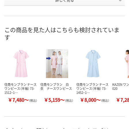
サックスブルー（水
ミント／白
白
カラー
色）／白
お申込番
2673466
2673528
2672656
号
この商品を見た人はこちらも検討されていま
あり
わずか
直送品
在庫
す
8月21日（金）
8月21日（金）
お届け日
数量
数量
お取り扱い終
した
カゴへ
カゴへ
住商モンブラン ナース
住商モンブラン 白
住商モンブラン ナース
KAZEN 
ワンピース（半袖） 73-
衣 ナースワンピース
ワンピース（半袖） 73-
020
1512・1…
1452・1…
￥7,480～
￥5,159～
￥8,000～
￥7,2
（税込）
（税込）
（税込）