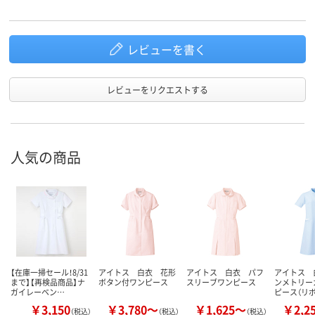
レビューを書く
レビューをリクエストする
人気の商品
【在庫一掃セール！8/31
アイトス 白衣 花形
アイトス 白衣 パフ
アイトス 
まで】【再検品商品】ナ
ボタン付ワンピース
スリーブワンピース
ンメトリー
ガイレーベン…
ピース（リ
￥3,150
￥3,780～
￥1,625～
￥2,2
（税込）
（税込）
（税込）