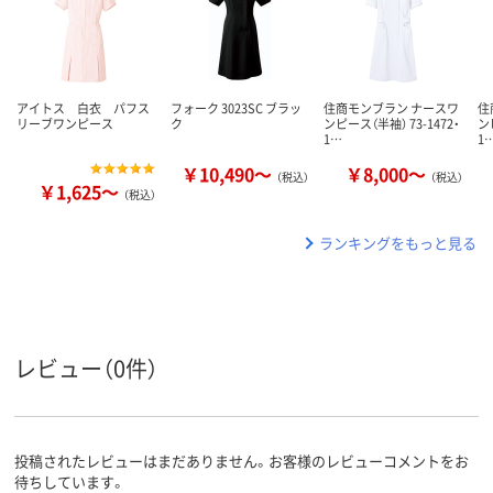
アイトス 白衣 パフス
フォーク 3023SC ブラッ
住商モンブラン ナースワ
住
リーブワンピース
ク
ンピース（半袖） 73-1472・
ン
1…
1
￥10,490～
￥8,000～
（税込）
（税込）
￥1,625～
（税込）
ランキングをもっと見る
レビュー（0件）
投稿されたレビューはまだありません。お客様のレビューコメントをお
待ちしています。