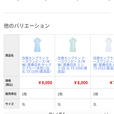
他のバリエーション
商品名
住商モンブラン ナ
住商モンブラン ナ
住商モンブラ
ースワンピース（半
ースワンピース（半
ースワンピー
袖） 医療白衣 サック
袖） 医療白衣 ミン
袖） 医療白衣 白
スブルー（水色）/白
ト/白 3L 73-1558（直
73-1512（直送
3L 73-1556（直送品）
送品）
価格
￥8,000
￥8,000
￥7
(税込)
1枚
1枚
1枚
販売単位
3L
3L
3L
サイズ
詳しく見る