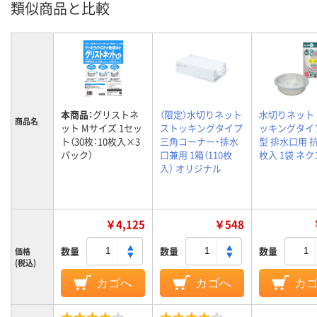
類似商品と比較
本商品：
グリストネ
（限定）水切りネット
水切りネット
商品名
ット Mサイズ 1セッ
ストッキングタイプ
ッキングタイ
ト（30枚：10枚入×3
三角コーナー・排水
型 排水口用 抗
パック）
口兼用 1箱（110枚
枚入 1袋 ネ
入） オリジナル
￥4,125
￥548
数量
数量
数量
価格
(税込)
カゴへ
カゴへ
カ