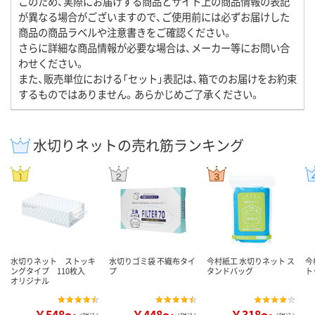
このため、実際にお届けする商品とサイト上の商品情報の表記
が異なる場合がございますので、ご使用前には必ずお届けした
商品の商品ラベルや注意書きをご確認ください。
さらに詳細な商品情報が必要な場合は、メーカー等にお問い合
わせください。
また、販売単位における「セット」表記は、箱でのお届けをお約束
するものではありません。あらかじめご了承ください。
水切りネットの売れ筋ランキング
水切りネット ストッキ
水切りゴミ袋 不織布タイ
今村紙工 水切りネット ス
今
ングタイプ 110枚入
プ
タンドバッグ
ト
オリジナル
￥548～
￥448～
￥318～