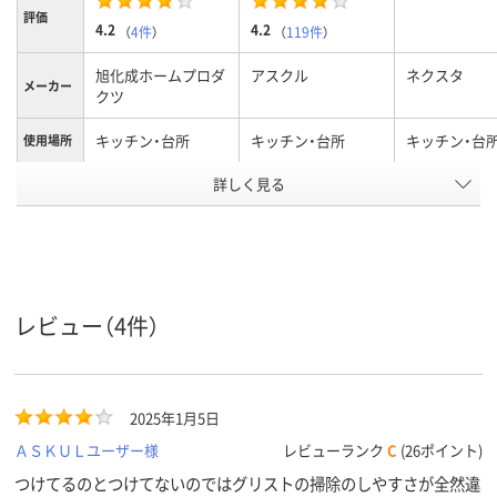
評価
4.2
4.2
（
4件
）
（
119件
）
旭化成ホームプロダ
アスクル
ネクスタ
メーカー
クツ
キッチン・台所
キッチン・台所
キッチン・台
使用場所
アスクル
詳しく見る
商品環境
60
スコア
レビュー（4件）
2025年1月5日
ＡＳＫＵＬユーザー様
レビューランク
C
(26ポイント)
つけてるのとつけてないのではグリストの掃除のしやすさが全然違