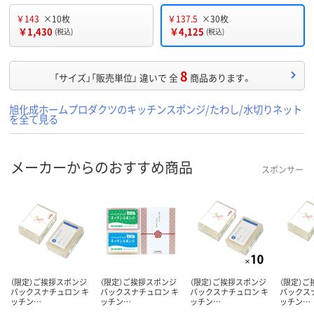
￥143
×10枚
￥137.5
×30枚
￥1,430
￥4,125
(税込)
(税込)
8
「サイズ」「販売単位」 違いで 全
商品あります。
旭化成ホームプロダクツのキッチンスポンジ/たわし/水切りネット
を全て見る
メーカーからのおすすめ商品
スポンサー
（限定）ご挨拶スポンジ
（限定）ご挨拶スポンジ
（限定）ご挨拶スポンジ
（限定）
パックスナチュロン キ
パックスナチュロン キ
パックスナチュロン キ
パックス
ッチン…
ッチン…
ッチン…
ッチン…