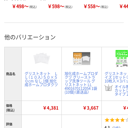
￥498～
￥598～
￥558～
￥4
（税込）
（税込）
（税込）
他のバリエーション
グリストネット Ｌ
旭化成ホームプロダ
グリストネット
商品名
Ｌ（１０入）５０×５
クツ グリーストラ
イズ 1セット（
０cm なし 1個 旭化
ップ洗浄ツール グ
10枚入×3パ
成ホームプロダクツ
リストネット LL
オイル
4901670112054 1袋
カット
(10個)（直送品）
タイプ 2
価格
￥4,381
￥3,667
￥4
(税込)
評価
4.3
（
3件
）