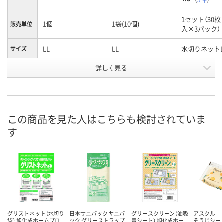
1セット（30枚
1個
1袋(10個)
販売単位
入×3パック）
LL
LL
水切りネット
サイズ
お申込番
詳しく見る
AA54297
WNU1106
2678963
号
わずか
直送品
あり
在庫
最短日
8月25日（火）まで
8月7日（金）
お届け日
この商品を見た人はこちらも検討されていま
す
数量
数量
数量
カゴへ
カゴへ
カ
グリストネット（水切り
日本サニパック サニパ
グリースクリーン（油吸
アスクル 
袋） 旭化成ホームプロ
ック グリーストラップ
着シート） 旭化成ホー
そうじシー