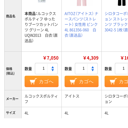
本商品：
ルコックス
AITOZ（アイトス） ナ
シロタコーポ
商品名
ポルティフ ゆった
ースパンツ（ストレ
ョン ストレ
りブーツカットパン
ート） 女性用 ピンク
ンツ ブラック 4
ツ グリーン 4L
4L 861356-060 白
3042-5 1枚（
UQW2013 白衣（直
衣（直送品）
送品）
￥7,050
￥4,309
￥16
数量
数量
数量
価格
(税込)
カゴへ
カゴへ
カ
ルコックスポルティ
アイトス
シロタコーポ
メーカー
フ
ョン
4L
4L
4L
サイズ
カラーグ
グリーン系
ピンク系
ブラック系
ループ