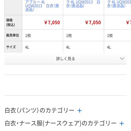
アブルー 4L
ラ 4L UQW2013 白
ク 4L UQW2
UQW2013 白衣（直
衣（直送品）
衣（直送品）
送品）
価格
￥7,050
￥7,050
￥7
(税込)
1枚
1枚
1枚
販売単位
4L
4L
4L
サイズ
詳しく見る
アクアブルー
バニラ
ピンク
カラー
お申込番
2801403
2801440
2801360
号
直送品
直送品
直送品
在庫
8月25日（火）まで
8月25日（火）
お届け日
白衣（パンツ）のカテゴリー
数量
数量
メーカー都合により
販売停止中です
白衣・ナース服(ナースウェア)のカテゴリー
カゴへ
カ