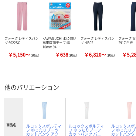
フォーク レディスパン
KAWAGUCHI 水に強い
フォーク レディスパン
フォーク 
ツ 6022SC
布用両面テープ 幅
ツ HI302
2917 白衣
10mm 94…
￥5,150～
￥638
￥6,820～
￥5,2
（税込）
（税込）
（税込）
他のバリエーション
商品名
ルコックスポルティ
ルコックスポルティ
ルコックスポ
フ ゆったりブーツ
フ ゆったりブーツ
フ ゆったり
カットパンツ アク
カットパンツ バニ
カットパンツ