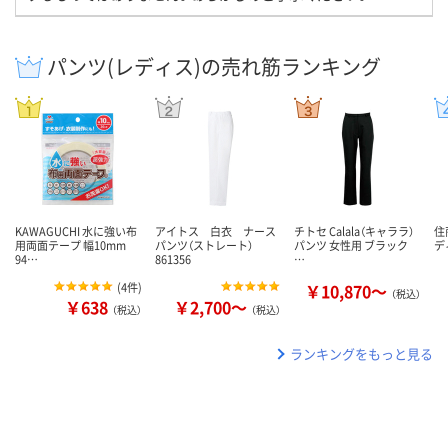
パンツ(レディス)の売れ筋ランキング
KAWAGUCHI 水に強い布
アイトス 白衣 ナース
チトセ Calala（キャララ）
住
用両面テープ 幅10mm
パンツ（ストレート）
パンツ 女性用 ブラック
デ
94…
861356
…
(
4件
)
￥10,870～
（税込）
￥638
￥2,700～
（税込）
（税込）
ランキングをもっと見る