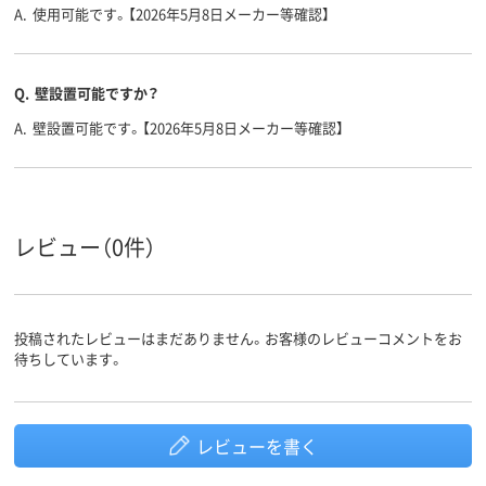
A.
使用可能です。【2026年5月8日メーカー等確認】
カラーグ
ホワイト系
ホワイト系
ループ
7200g
5400g
6000g
質量
Q.
壁設置可能ですか？
マーカー
51
51
A.
壁設置可能です。【2026年5月8日メーカー等確認】
受け寸法
レビュー（0件）
投稿されたレビューはまだありません。お客様のレビューコメントをお
待ちしています。
レビューを書く