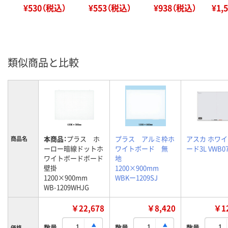
¥530（税込）
¥553（税込）
¥938（税込）
¥1,
類似商品と比較
本商品：
プラス ホ
プラス アルミ枠ホ
アスカ ホワ
商品名
ーロー暗線ドットホ
ワイトボード 無
ード3L VWB07
ワイトボードボード
地
壁掛
1200×900mm
1200×900mm
WBKー1209SJ
WB-1209WHJG
￥22,678
￥8,420
￥12
数量
数量
数量
価格