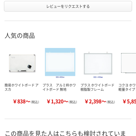
レビューをリクエストする
人気の商品
簡易ホワイトボード ア
プラス アルミ枠ホワ
プラス ホワイトボード
コクヨ ホ
スカ
イトボード 無地
樹脂製フレーム
軽量タイプ
￥838～
￥1,320～
￥2,398～
￥5,8
（税込）
（税込）
（税込）
この商品を見た人はこちらも検討されていま