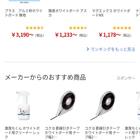
プラス アルミ枠ホワイ
簡易ホワイトボード アス
マグエックス ホワイトボ
ナ
トボード 無地
カ
ードMX
ド
￥3,190～
￥1,233～
￥1,178～
（税込）
（税込）
（税込）
ランキングをもっと見る
メーカーからのおすすめ商品
スポンサー
激落ちくん ホワイトボ
コクヨ 罫線引きテープ
コクヨ 罫線引きテープ
激落ちく
ード用クリーナー レッ
ホワイトボード用 テー
ホワイトボード用 テー
ード用クリ
ク
プ幅3…
プ幅2…
レック