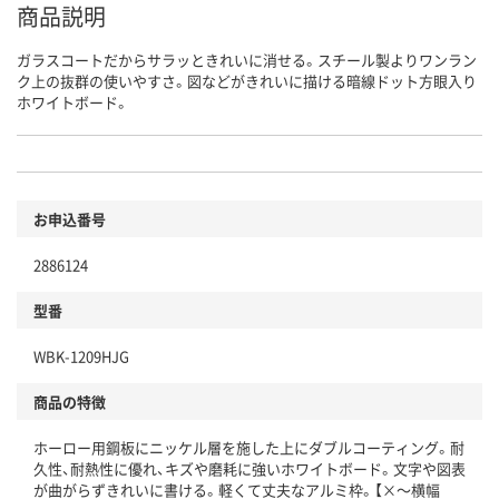
商品説明
ガラスコートだからサラッときれいに消せる。スチール製よりワンラン
ク上の抜群の使いやすさ。図などがきれいに描ける暗線ドット方眼入り
ホワイトボード。
お申込番号
2886124
型番
WBK-1209HJG
商品の特徴
ホーロー用鋼板にニッケル層を施した上にダブルコーティング。耐
久性、耐熱性に優れ、キズや磨耗に強いホワイトボード。文字や図表
が曲がらずきれいに書ける。軽くて丈夫なアルミ枠。【×～横幅