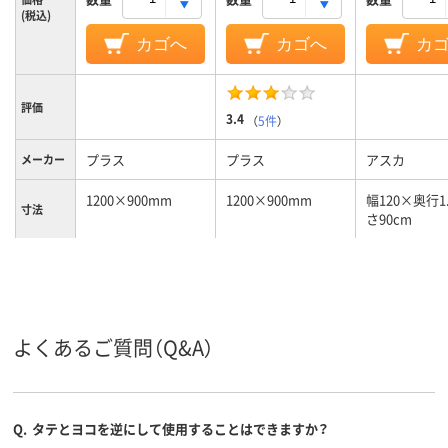
(税込)
カゴへ
カゴへ
カ
評価
3.4
（
5件
）
プラス
プラス
アスカ
メーカー
1200×900mm
1200×900mm
幅120×奥行1
寸法
さ90cm
16.５ｍｍ
16.５ｍｍ
厚さ
壁掛け、ドット罫線
壁掛け、無地
無地
タイプ
ホワイト
ホーロータイプ
スチールタイプ
よくあるご質問（Q&A）
ボード材
質
ホワイト
片面（暗線）
片面（無地）
ボード面
Q.
タテとヨコを逆にして使用することはできますか？
数