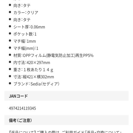
向き：タテ
カラー：クリア
向き：タテ
シート厚：0.06mm
ポケット数：1
マチ幅：1mm
マチ幅(mm)：1
材質：OPPフィルム(静電気防止加工)再生PP5%
内寸法：420×297mm
重さ：１枚あたり１４ｇ
寸法：縦421×横302mm
ブランド：Sedia（セディア）
JANコード
4974214119345
備考（ご注意）
【返品について】ご購入の際は、ご利用ガイド「返品・交換について」