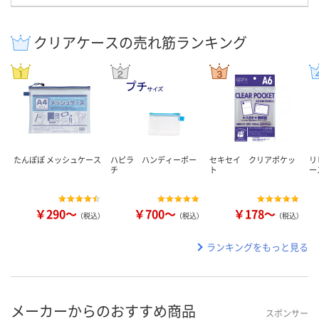
クリアケースの売れ筋ランキング
たんぽぽ メッシュケース
ハピラ ハンディーポー
セキセイ クリアポケッ
リ
チ
ト
ー
￥290～
￥700～
￥178～
（税込）
（税込）
（税込）
ランキングをもっと見る
メーカーからのおすすめ商品
スポンサー