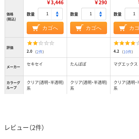
￥3,446
￥290
数量
数量
数量
価格
(税込)
カゴへ
カゴへ
カ
評価
2.0
4.2
（
2件
）
（
10件
）
セキセイ
たんぽぽ
マグエックス
メーカー
クリア(透明・半透明)
クリア(透明・半透明)
クリア(透明・
カラーグ
ループ
系
系
系
A3
A4
A4対応
サイズ
1
30
マチ幅
タテ
ヨコ
ヨコ
向き
レビュー（2件）
ポケット
1
1