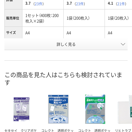
3.7
3.7
4.1
（
23件
）
（
23件
）
（
21件
）
1セット（400枚：200
1袋（200枚入）
1袋（20枚入）
販売単位
枚入×2袋）
A4
A4
A4
サイズ
お申込番
詳しく見る
014507
499883
317354
号
あり
あり
あり
在庫
8月8日（土）
8月8日（土）
8月8日（土）
お届け日
この商品を見た人はこちらも検討されていま
す
数量
数量
数量
カゴへ
カゴへ
カ
セキセイ クリアポケ
コレクト 透明ポケッ
コレクト 透明ポケッ
リヒトラブ