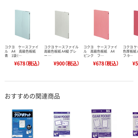
コクヨ ケースファイ
コクヨ ケースファイル
コクヨ ケースファイ
コクヨ 
ル A4 高級色板紙
高級色板紙 A4縦 グレ
ル 高級色板紙 A4
色厚板紙 
青 1袋（…
ー …
ピンク フ…
フ-9…
¥678（税込）
¥900（税込）
¥678（税込）
¥
おすすめの関連商品