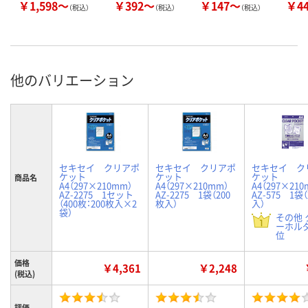
￥1,598～
￥392～
￥147～
￥4
（税込）
（税込）
（税込）
他のバリエーション
セキセイ クリアポ
セキセイ クリアポ
セキセイ ク
ケット
ケット
ケット
商品名
A4（297×210mm）
A4（297×210mm）
A4（297×2
AZ-2275 1セット
AZ-2275 1袋（200
AZ-575 1袋
（400枚：200枚入×2
枚入）
入）
袋）
その他 
ーホルダ
位
価格
￥4,361
￥2,248
(税込)
評価