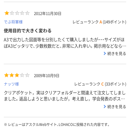
数
2012年11月30日
でぶ将軍様
レビューランク
A
(149ポイント)
使用目的で大きく変わる
A3で出力した図面等を分別したくて購入しましたが・・・サイズがほ
ぼA3ピッタリで、少数枚数だと、非常に入れ辛い。掲示用などなら、
問題ないかとは思いますが。サクサク分けたいユーザーには、不向
続きを見る
き。
2009年10月9日
ナッツ様
レビューランク
C
(33ポイント)
クリアポケット，実はクリアフォルダーと間違えて注文してしまし
ました。返品しようと思いましたが，考え直し，学会発表のポスタ
ー展示に使ってます。 掲示ボードに飾ると，光沢があって綺麗で
続きを見る
した。
※
レビューはアスクルWebサイト、LOHACOに投稿された内容です。