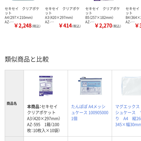
セキセイ クリアポケ
セキセイ クリアポケ
セキセイ クリアポケ
セキセイ
ット
ット
ット
ット
A4（297×210mm）
A3（420×297mm）
B5（257×182mm）
B4（364
AZ-…
AZ-…
AZ-…
AZ-…
￥2,248
￥414
￥2,270
￥3
（税込）
（税込）
（税込）
類似商品と比較
商品名
本商品：
セキセイ
たんぽぽ A4メッシ
マグエックス
クリアポケット
ュケース 100905000
シュケース 
A3（420×297mm）
1個
り A4 縦2
AZ-595 1箱（100
345×幅30m
枚：10枚入×10袋）