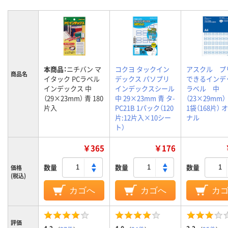
本商品：
ニチバン マ
コクヨ タックイン
アスクル プ
商品名
イタック PCラベル
デックス パソプリ
できるインデ
インデックス 中
インデックスシール
ラベル 中
（29×23mm） 青 180
中 29×23mm 青 タ-
（23×29m
片入
PC21B 1パック（120
1袋（168片） 
片:12片入×10シー
ナル
ト）
￥365
￥176
数量
数量
数量
価格
(税込)
カゴへ
カゴへ
カ
評価