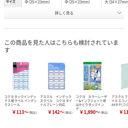
中（29×23mm）
中（29×23mm）
大（34×27mm
サイズ
詳しく見る
赤
赤
赤
カラー
お申込番
1215555
308641
1215537
号
5点
あり
あり
在庫
この商品を見た人はこちらも検討されていま
す
8月11日（火）
8月11日（火）
8月11日（火）
お届け日
数量
数量
数量
カゴへ
カゴへ
カ
コクヨ タックインデッ
アスクル インデック
コクヨ カラーレーザ
アスクル 
クス 紙ラベル インデッ
スラベル コクヨ タイ
ー&インクジェット用
イル エコ
クスシール
トルブレーン対応
はかどりタックイン
A4タテ(コ
デ…
￥113～
￥142～
￥1,890～
￥1
（税込）
（税込）
（税込）