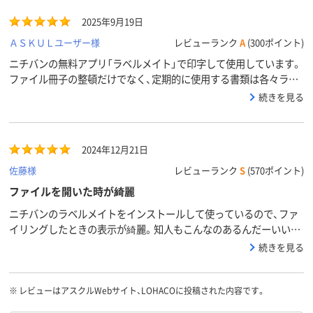
2025年9月19日
ＡＳＫＵＬユーザー様
レビューランク
A
(300ポイント)
ニチバンの無料アプリ「ラベルメイト」で印字して使用しています。
ファイル冊子の整頓だけでなく、定期的に使用する書類は各々ラベ
ルをつけたクリアファイルに入れケースにまとめているので、必要
続きを見る
書類が見つけやすく文字がそろって見た目もスッキリします。
2024年12月21日
佐藤様
レビューランク
S
(570ポイント)
ファイルを開いた時が綺麗
ニチバンのラベルメイトをインストールして使っているので、ファ
イリングしたときの表示が綺麗。知人もこんなのあるんだーいい
ね！と称賛。
続きを見る
※
レビューはアスクルWebサイト、LOHACOに投稿された内容です。