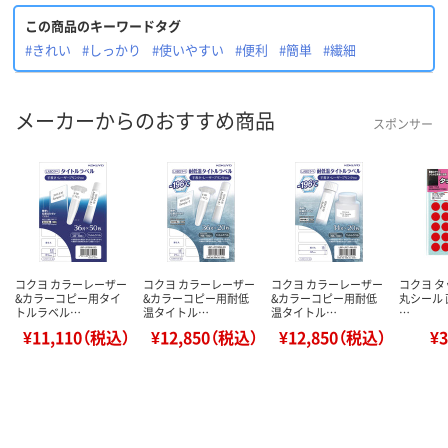
この商品のキーワードタグ
#きれい
#しっかり
#使いやすい
#便利
#簡単
#繊細
メーカーからのおすすめ商品
スポンサー
コクヨ カラーレーザー
コクヨ カラーレーザー
コクヨ カラーレーザー
コクヨ 
&カラーコピー用タイ
&カラーコピー用耐低
&カラーコピー用耐低
丸シール 
トルラベル…
温タイトル…
温タイトル…
…
¥11,110（税込）
¥12,850（税込）
¥12,850（税込）
¥