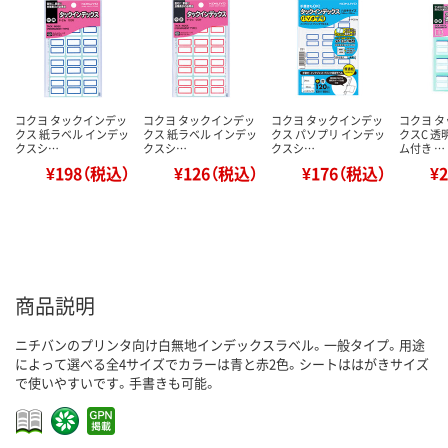
コクヨ タックインデッ
コクヨ タックインデッ
コクヨ タックインデッ
コクヨ 
クス 紙ラベル インデッ
クス 紙ラベル インデッ
クス パソプリ インデッ
クスC 
クスシ…
クスシ…
クスシ…
ム付き …
¥198（税込）
¥126（税込）
¥176（税込）
¥
商品説明
ニチバンのプリンタ向け白無地インデックスラベル。一般タイプ。用途
によって選べる全4サイズでカラーは青と赤2色。シートははがきサイズ
で使いやすいです。手書きも可能。