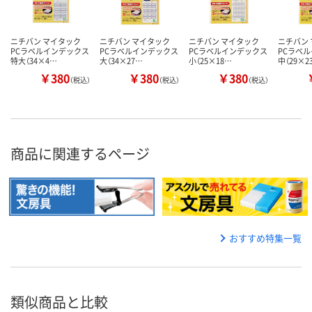
ニチバン マイタック
ニチバン マイタック
ニチバン マイタック
ニチバン
PCラベルインデックス
PCラベルインデックス
PCラベルインデックス
PCラベ
特大（34×4…
大（34×27…
小（25×18…
中（29×2
￥380
￥380
￥380
（税込）
（税込）
（税込）
商品に関連するページ
おすすめ特集一覧
類似商品と比較