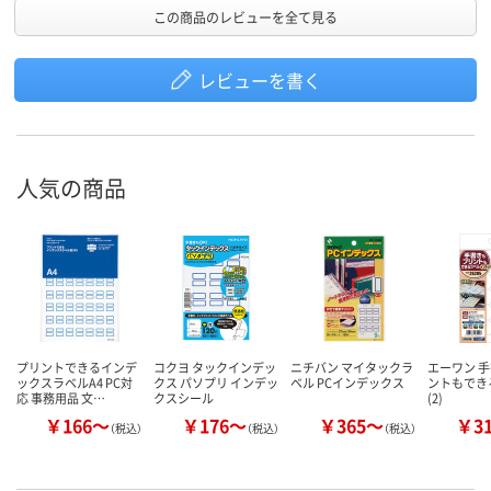
この商品のレビューを全て見る
レビューを書く
人気の商品
プリントできるインデ
コクヨ タックインデッ
ニチバン マイタックラ
エーワン 
ックスラベルA4 PC対
クス パソプリ インデッ
ベル PCインデックス
ントもでき
応 事務用品 文…
クスシール
(2)
￥166～
￥176～
￥365～
￥3
（税込）
（税込）
（税込）