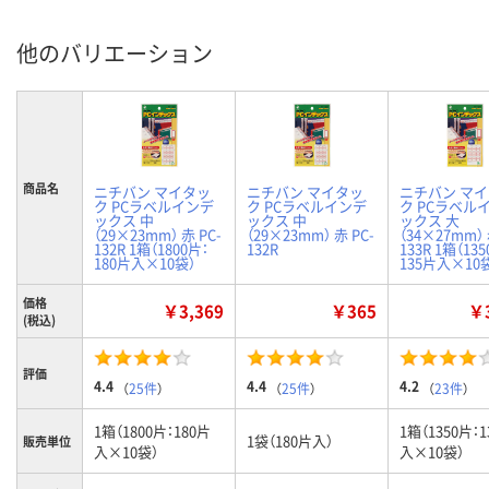
他のバリエーション
商品名
ニチバン マイタッ
ニチバン マイタッ
ニチバン マ
ク PCラベルインデ
ク PCラベルインデ
ク PCラベル
ックス 中
ックス 中
ックス 大
（29×23mm） 赤 PC-
（29×23mm） 赤 PC-
（34×27mm） 
132R 1箱（1800片：
132R
133R 1箱（13
180片入×10袋）
135片入×10
価格
￥3,369
￥365
￥3
(税込)
評価
4.4
4.4
4.2
（
25件
）
（
25件
）
（
23件
）
1箱（1800片：180片
1箱（1350片：
1袋（180片入）
販売単位
入×10袋）
入×10袋）