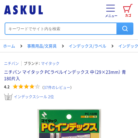
カゴ
メニュー
ホーム
事務用品/文房具
インデックス/ラベル
インデッ
ニチバン
ブランド：
マイタック
ニチバン マイタック PCラベルインデックス 中（29×23mm） 青
180片入
4.2
（
37
件のレビュー
）
インデックスシール 2位