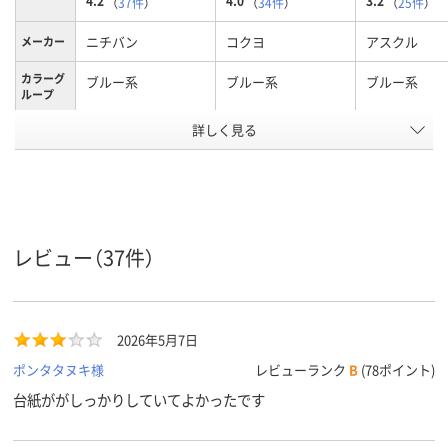
4.2
4.0
3.2
（
37件
）
（
34件
）
（
25件
）
ニチバン
コクヨ
アスクル
メーカー
カラーグ
ブルー系
ブルー系
ブルー系
ループ
保護フィ
詳しく見る
なし
なし
なし
ルム
アスクル
商品環境
55
50
スコア
レビュー（37件）
2026年5月7日
ポンタタヌキ様
レビューランク
B
(78ポイント)
台紙ががしっかりしていてよかったです