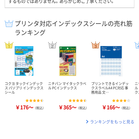
するものではありません。あらかじめご了承ください。
プリンタ対応インデックスシールの売れ筋
ランキング
コクヨ タックインデック
ニチバン マイタックラベ
プリントできるインデッ
ニ
ス パソプリ インデックス
ル PCインデックス
クスラベルA4 PC対応 事
ル
シール
務用品 文…
ク
￥176～
￥365～
￥166～
（税込）
（税込）
（税込）
ランキングをもっと見る