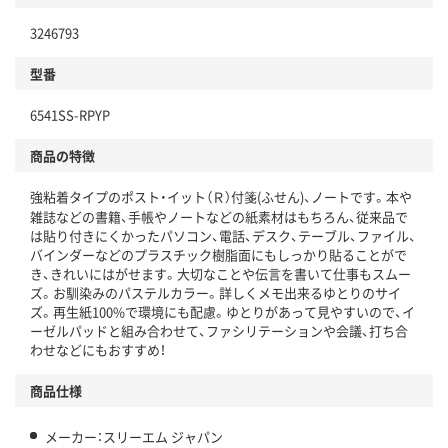
3246793
型番
6541SS-RPYP
商品の特徴
強粘着タイプのポスト・イット（Ｒ）付箋(ふせん)、ノートです。本や
雑誌などの書籍、手帳やノートなどの紙素材はもちろん、従来品で
は貼り付きにくかったパソコン、電話、デスク、テーブル、ファイル、
バインダーなどのプラスチック樹脂面にもしっかり貼ることがで
き、きれいにはがせます。大切なことや伝言を書いて仕事もスムー
ズ。お馴染みのパステルカラー。詳しくメモ出来るゆとりのサイ
ズ。再生紙100%で環境にも配慮。ゆとりがあって見やすいので、イ
ーゼルパッドと組み合わせて、ファシリテーションや会議、打ち合
わせなどにもおすすめ！
商品仕様
メーカー：スリーエム ジャパン