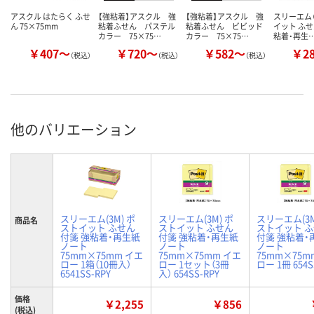
アスクル はたらく ふせ
【強粘着】アスクル 強
【強粘着】アスクル 強
スリーエム（
ん 75×75mm
粘着ふせん パステル
粘着ふせん ビビッド
イット ふせ
カラー 75×75…
カラー 75×75…
粘着・再生
￥407～
￥720～
￥582～
￥2
（税込）
（税込）
（税込）
他のバリエーション
スリーエム(3M) ポ
スリーエム(3M) ポ
スリーエム(3M
商品名
ストイット ふせん
ストイット ふせん
ストイット 
付箋 強粘着・再生紙
付箋 強粘着・再生紙
付箋 強粘着・
ノート
ノート
ノート
75mm×75mm イエ
75mm×75mm イエ
75mm×75m
ロー 1箱（10冊入）
ロー 1セット（3冊
ロー 1冊 654S
6541SS-RPY
入） 654SS-RPY
価格
￥2,255
￥856
(税込)