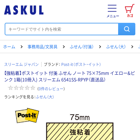
カゴ
メニュー
ホーム
事務用品/文房具
ふせん（付箋）
ふせん（大）
スリーエム ジャパン
ブランド：
Post-it（ポスト・イット）
【強粘着】ポストイット 付箋 ふせん ノート 75×75mm イエロー&ピ
ンク 1箱(10冊入) スリーエム 6541SS-RPYP（直送品）
（
0
件のレビュー
）
ランキングを見る：
ふせん（大）