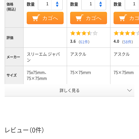
数量
数量
数量
価格
(税込)
カゴへ
カゴへ
カ
評価
3.6
4.0
（
61件
）
（
58件
）
スリーエム ジャパ
アスクル
アスクル
メーカー
ン
75x75mm、
75×75ｍｍ
75×75mm
サイズ
75×75mm
詳しく見る
イエロー系、ピンク
オレンジ系
カラータ
系
イプ
カラーシ
パステルカラー
パステルカラー
ビビッドカラ
リーズ
レビュー（0件）
強粘着
通常粘着
強粘着
粘着力