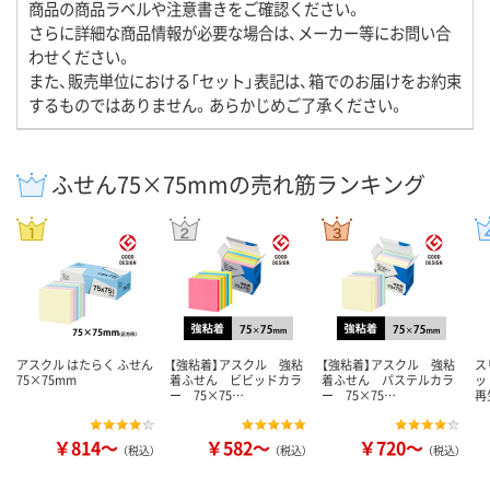
商品の商品ラベルや注意書きをご確認ください。
さらに詳細な商品情報が必要な場合は、メーカー等にお問い合
わせください。
また、販売単位における「セット」表記は、箱でのお届けをお約束
するものではありません。あらかじめご了承ください。
ふせん75×75mmの売れ筋ランキング
アスクル はたらく ふせん
【強粘着】アスクル 強粘
【強粘着】アスクル 強粘
ス
75×75mm
着ふせん ビビッドカラ
着ふせん パステルカラ
ッ
ー 75×75…
ー 75×75…
再
￥814～
￥582～
￥720～
（税込）
（税込）
（税込）