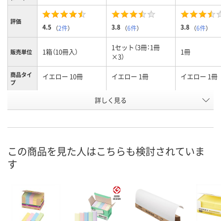
評価
4.5
3.8
3.8
（
2件
）
（
6件
）
（
6件
）
1セット（3冊：1冊
1箱（10冊入）
1冊
販売単位
×3）
商品タイ
イエロー 10冊
イエロー 1冊
イエロー 1冊
プ
お申込番
詳しく見る
3246800
3246873
8497876
号
あり
あり
あり
在庫
8月7日（金）
8月7日（金）
8月7日（金）
お届け日
この商品を見た人はこちらも検討されていま
す
数量
数量
数量
カゴへ
カゴへ
カ