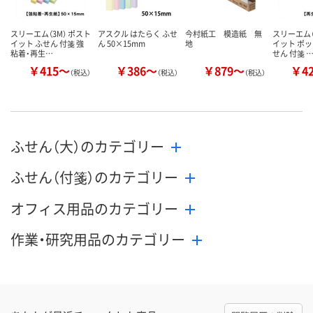
スリーエム（3M） ポスト
アスクル はたらく ふせ
今村紙工 模造紙 無
スリーエム（
イット ふせん 付箋 強
ん 50×15mm
地
イット ポ
粘着・再生…
せん 付箋 
￥415～
￥386～
￥879～
￥4
（税込）
（税込）
（税込）
ふせん（大）のカテゴリー
ふせん（付箋）のカテゴリー
オフィス用品のカテゴリー
作業・研究用品のカテゴリー