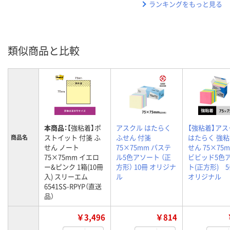
ランキングをもっと見る
類似商品と比較
本商品：
【強粘着】ポ
アスクル はたらく
【強粘着】アス
ストイット 付箋 ふ
ふせん 付箋
はたらく 強
商品名
せん ノート
75×75mm パステ
せん 75×7
75×75mm イエロ
ル5色アソート （正
ビビッド5色
ー&ピンク 1箱(10冊
方形） 10冊 オリジナ
ト(正方形)
入) スリーエム
ル
オリジナル
6541SS-RPYP（直送
品）
￥3,496
￥814