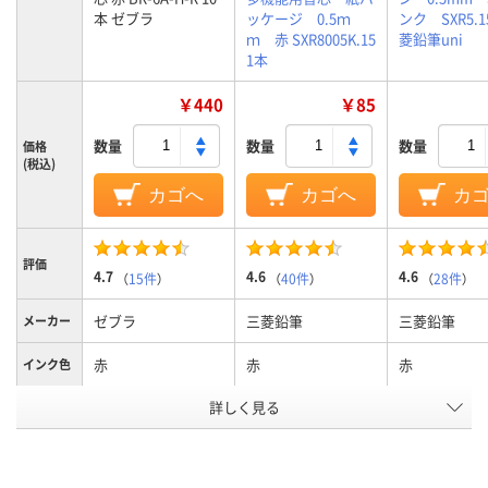
本 ゼブラ
ッケージ 0.5ｍ
ンク SXR5.
ｍ 赤 SXR8005K.15
菱鉛筆uni
1本
￥440
￥85
数量
数量
数量
価格
(税込)
カゴへ
カゴへ
カ
評価
4.7
4.6
4.6
（
15件
）
（
40件
）
（
28件
）
ゼブラ
三菱鉛筆
三菱鉛筆
メーカー
赤
赤
赤
インク色
詳しく見る
0.7mm
0.5mm
0.5mm
ボール径
3.0mm
3.0ｍｍ
4.4mm
軸径