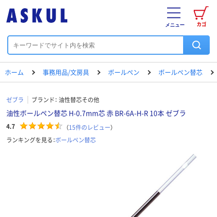
カゴ
メニュー
ホーム
事務用品/文房具
ボールペン
ボールペン替芯
ゼブラ
ブランド：
油性替芯その他
油性ボールペン替芯 H-0.7mm芯 赤 BR-6A-H-R 10本 ゼブラ
4.7
（
15
件のレビュー
）
ランキングを見る：
ボールペン替芯