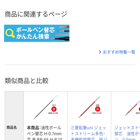
商品に関連するページ
おすすめ特集一覧
類似商品と比較
本商品：
油性ボール
三菱鉛筆uni ジェッ
ジェットスト
商品名
ペン替芯 H-0.7mm
トストリーム多色・
替芯 油性ボ
芯 赤 BR-6A-H-R 10
多機能用替芯 紙パ
ン 0.5mm