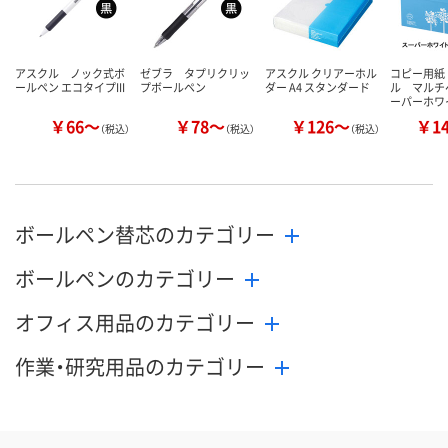
アスクル ノック式ボ
ゼブラ タプリクリッ
アスクル クリアーホル
コピー用紙
ールペン エコタイプIII
プボールペン
ダー A4 スタンダード
ル マルチ
ーパーホワ
￥66～
￥78～
￥126～
￥1
（税込）
（税込）
（税込）
ボールペン替芯のカテゴリー
ボールペンのカテゴリー
オフィス用品のカテゴリー
作業・研究用品のカテゴリー