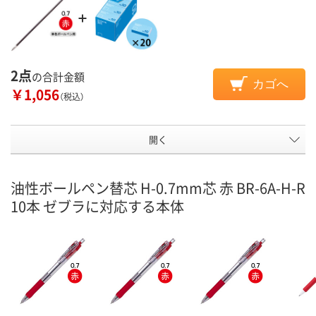
2点
の合計金額
カゴへ
￥1,056
（税込）
開く
油性ボールペン替芯 H-0.7mm芯 赤 BR-6A-H-R
10本 ゼブラに対応する本体