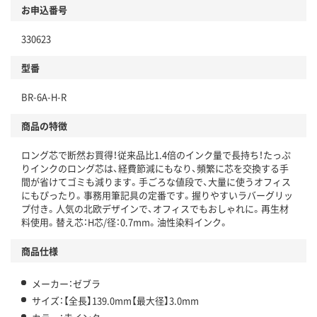
お申込番号
330623
型番
BR-6A-H-R
商品の特徴
ロング芯で断然お買得！従来品比1.4倍のインク量で長持ち！たっぷ
りインクのロング芯は、経費節減にもなり、頻繁に芯を交換する手
間が省けてゴミも減ります。手ごろな値段で、大量に使うオフィス
にもぴったり。事務用筆記具の定番です。握りやすいラバーグリッ
プ付き。人気の北欧デザインで、オフィスでもおしゃれに。再生材
料使用。替え芯：H芯/径：0.7mm。油性染料インク。
商品仕様
メーカー：ゼブラ
サイズ：【全長】139.0mm【最大径】3.0mm