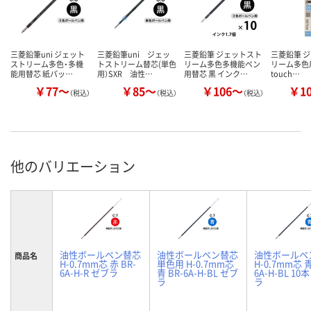
三菱鉛筆uni ジェット
三菱鉛筆uni ジェッ
三菱鉛筆 ジェットスト
三菱鉛筆 
ストリーム多色・多機
トストリーム替芯(単色
リーム多色多機能ペン
リーム多色用
能用替芯 紙パッ…
用）SXR 油性…
用替芯 黒 インク…
touch…
￥77～
￥85～
￥106～
￥1
（税込）
（税込）
（税込）
他のバリエーション
油性ボールペン替芯
油性ボールペン替芯
油性ボールペ
商品名
H-0.7mm芯 赤 BR-
単色用 H-0.7mm芯
H-0.7mm芯 青
6A-H-R ゼブラ
青 BR-6A-H-BL ゼブ
6A-H-BL 10
ラ
ラ