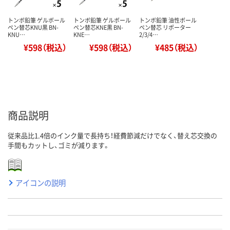
トンボ鉛筆 ゲルボール
トンボ鉛筆 ゲルボール
トンボ鉛筆 油性ボール
ペン替芯KNU黒 BN-
ペン替芯KNE黒 BN-
ペン替芯 リポーター
KNU…
KNE…
2/3/4…
¥598（税込）
¥598（税込）
¥485（税込）
商品説明
従来品比1.4倍のインク量で長持ち！経費節減だけでなく、替え芯交換の
手間もカットし、ゴミが減ります。
アイコンの説明