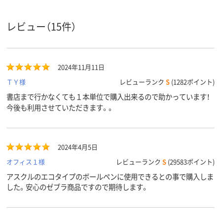
インク種
油性
油性
油性
類
レビュー（15件）
アスクル
商品環境
30
25
スコア
2024年11月11日
ＴＹ様
レビューランク
S
(1282ポイント)
書店まで行かなくても１本単位で購入出来るので助かっています！
今後も利用させていただきます。。
2024年4月5日
オフィス１様
レビューランク
S
(29583ポイント)
アスクルのエコタイプのボールペンに使用できるとの事で購入しま
した。安心のゼブラ商品ですので期待します。