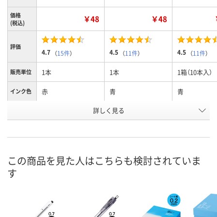
価格
￥48
￥48
(税込)
評価
4.7
4.5
4.5
（
15件
）
（
11件
）
（
11件
）
1本
1本
1箱（10本入）
販売単位
赤
青
青
インク色
お申込番
詳しく見る
1172592
1172681
401181
号
あり
あり
あり
在庫
8月8日（土）
8月8日（土）
8月8日（土）
お届け日
この商品を見た人はこちらも検討されていま
す
数量
数量
数量
カゴへ
カゴへ
カ