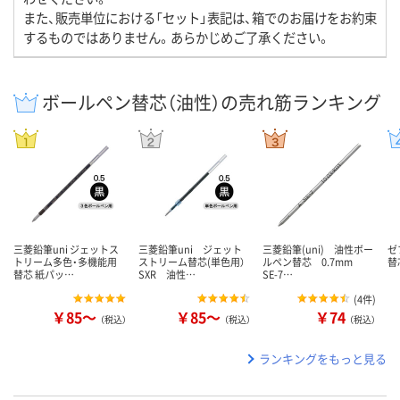
また、販売単位における「セット」表記は、箱でのお届けをお約束
するものではありません。あらかじめご了承ください。
ボールペン替芯（油性）の売れ筋ランキング
三菱鉛筆uni ジェットス
三菱鉛筆uni ジェット
三菱鉛筆(uni) 油性ボー
ゼ
トリーム多色・多機能用
ストリーム替芯(単色用）
ルペン替芯 0.7mm
替芯
替芯 紙パッ…
SXR 油性…
SE-7…
(
4件
)
￥85～
￥85～
￥74
（税込）
（税込）
（税込）
ランキングをもっと見る