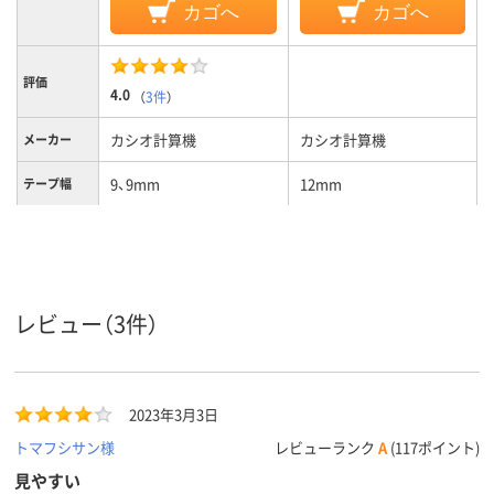
カゴへ
カゴへ
評価
4.0
（
3件
）
カシオ計算機
カシオ計算機
メーカー
9、9mm
12mm
テープ幅
青
テープ色
黒
文字色
カラーグル
ブラック系、ブルー系
ブルー系
レビュー（3件）
ープ
8m
テープ長さ
2023年3月3日
トマフシサン様
レビューランク
A
(117ポイント)
見やすい