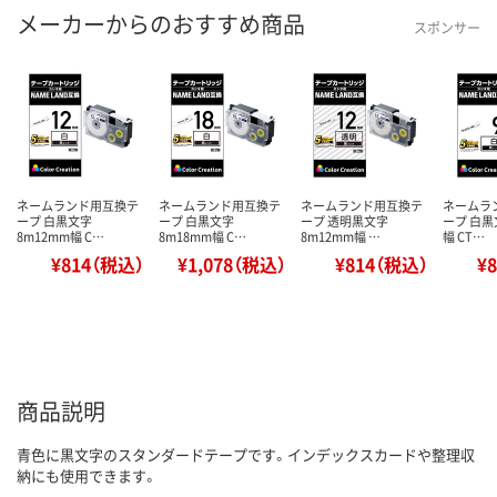
メーカーからのおすすめ商品
スポンサー
ネームランド用互換テ
ネームランド用互換テ
ネームランド用互換テ
ネームラ
ープ 白黒文字
ープ 白黒文字
ープ 透明黒文字
ープ 白黒
8m12mm幅 C…
8m18mm幅 C…
8m12mm幅 …
幅 CT…
¥814（税込）
¥1,078（税込）
¥814（税込）
¥
商品説明
青色に黒文字のスタンダードテープです。インデックスカードや整理収
納にも使用できます。