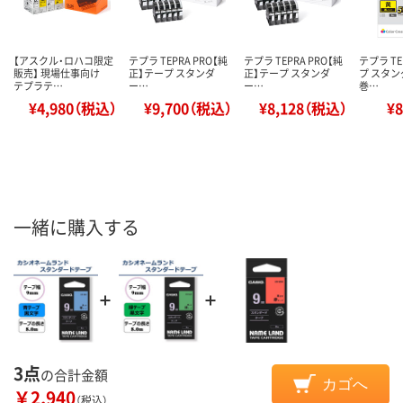
【アスクル・ロハコ限定
テプラ TEPRA PRO【純
テプラ TEPRA PRO【純
テプラ T
販売】 現場仕事向け
正】テープ スタンダ
正】テープ スタンダ
プ スタン
テプラテ…
ー…
ー…
巻…
¥4,980（税込）
¥9,700（税込）
¥8,128（税込）
¥
一緒に購入する
3点
の合計金額
カゴへ
￥2,940
（税込）