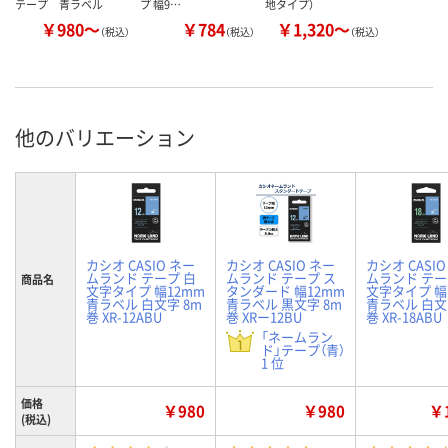
テープ 青ラベル
プ 幅9…
地タイプ）
￥980～
￥784
￥1,320～
（税込）
（税込）
（税込）
他のバリエーション
カシオ CASIO ネー
カシオ CASIO ネー
カシオ CASIO
ムランド テープ 白
ムランド テープ ス
ムランド テー
商品名
文字タイプ 幅12mm
タンダード 幅12mm
文字タイプ 幅
青ラベル 白文字 8m
青ラベル 黒文字 8m
青ラベル 白文
巻 XR-12ABU
巻 XRー12BU
巻 XR-18ABU
「ネームラン
ド」テープ（青）
1 位
価格
￥980
￥980
￥1
(税込)