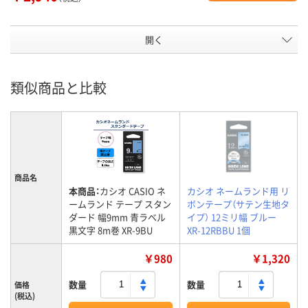
開く
類似商品と比較
商品名
本商品：
カシオ CASIO ネ
カシオ ネームランド用 リ
ームランド テープ スタン
ボンテープ（サテン生地タ
ダード 幅9mm 青ラベル
イプ） 12ミリ幅 ブルー
黒文字 8m巻 XR-9BU
XR-12RBBU 1個
￥980
￥1,320
数量
数量
価格
(税込)