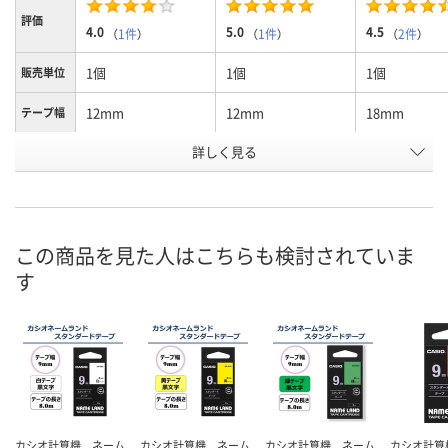
評価
4.0
5.0
4.5
（
1件
）
（
1件
）
（
2件
）
1個
1個
1個
販売単位
12mm
12mm
18mm
テープ幅
詳しく見る
青ラベル 白文字
青ラベル 黒文字
青ラベル 白
カラー
お申込番
355471
331148
355481
号
あり
あり
あり
在庫
この商品を見た人はこちらも検討されていま
す
8月8日（土）
8月8日（土）
8月8日（土）
お届け日
数量
数量
数量
カゴへ
カゴへ
カ
カシオ計算機 ネーム
カシオ計算機 ネーム
カシオ計算機 ネーム
カシオ計算