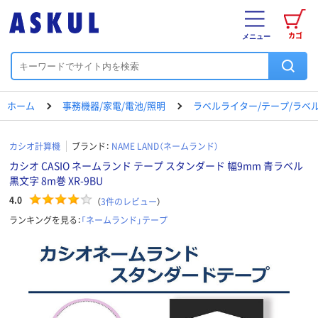
カゴ
メニュー
ホーム
事務機器/家電/電池/照明
ラベルライター/テープ/ラベ
カシオ計算機
ブランド：
NAME LAND（ネームランド）
カシオ CASIO ネームランド テープ スタンダード 幅9mm 青ラベル
黒文字 8m巻 XR-9BU
4.0
（
3
件のレビュー
）
ランキングを見る：
「ネームランド」テープ