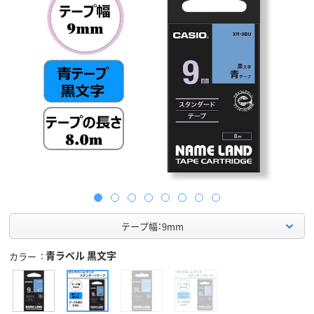
テープ幅：9mm
青ラベル 黒文字
カラー