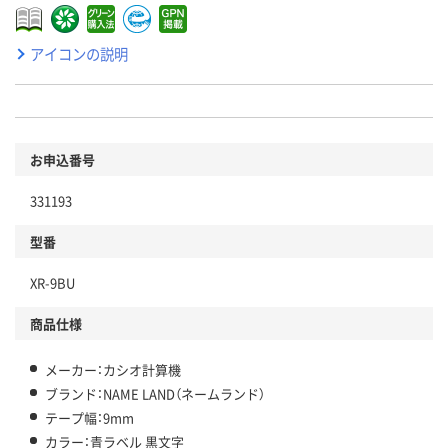
アイコンの説明
お申込番号
331193
型番
XR-9BU
商品仕様
メーカー：カシオ計算機
ブランド：NAME LAND（ネームランド）
テープ幅：9mm
カラー：青ラベル 黒文字