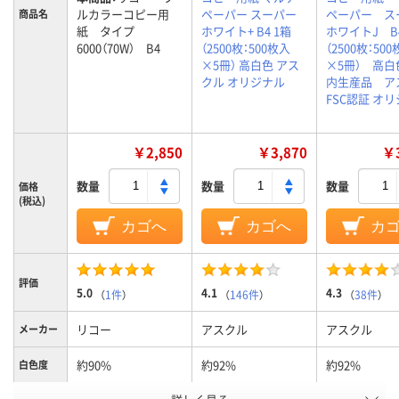
ルカラーコピー用
ペーパー スーパー
ペーパー ス
商品名
紙 タイプ
ホワイト+ B4 1箱
ホワイトJ B4
6000（70W） B4
（2500枚：500枚入
（2500枚：50
×5冊） 高白色 アス
×5冊） 高白
クル オリジナル
内生産品 ア
FSC認証 オ
￥2,850
￥3,870
￥3
数量
数量
数量
価格
(税込)
カゴへ
カゴへ
カ
評価
5.0
4.1
4.3
（
1件
）
（
146件
）
（
38件
）
リコー
アスクル
アスクル
メーカー
約90%
約92%
約92%
白色度