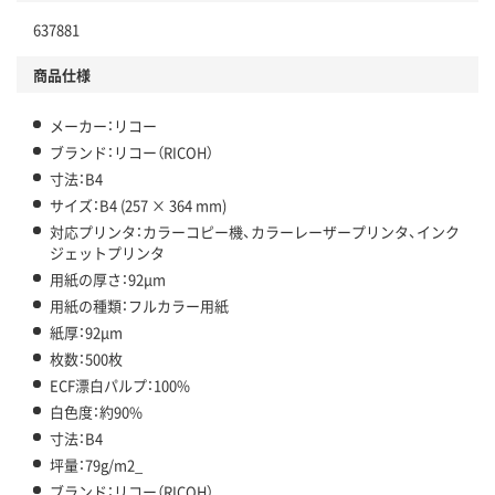
637881
商品仕様
メーカー：リコー
ブランド：リコー（RICOH）
寸法：B4
サイズ：B4 (257 × 364 mm)
対応プリンタ：カラーコピー機、カラーレーザープリンタ、インク
ジェットプリンタ
用紙の厚さ：92μm
用紙の種類：フルカラー用紙
紙厚：92μm
枚数：500枚
ECF漂白パルプ：100%
白色度：約90%
寸法：B4
坪量：79g/m2_
ブランド：リコー（RICOH）