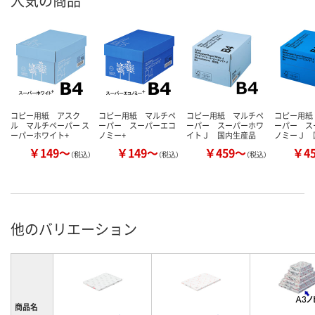
人気の商品
コピー用紙 アスク
コピー用紙 マルチペ
コピー用紙 マルチペ
コピー用紙
ル マルチペーパー ス
ーパー スーパーエコ
ーパー スーパーホワ
ーパー ス
ーパーホワイト+
ノミー+
イトＪ 国内生産品
ノミーＪ 
￥149～
￥149～
￥459～
￥4
（税込）
（税込）
（税込）
他のバリエーション
商品名