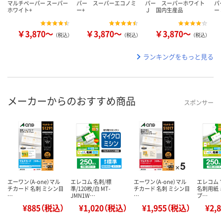
マルチペーパー スーパー
パー スーパーエコノミ
パー スーパーホワイト
パ
ホワイト+
ー+
Ｊ 国内生産品
ー
￥3,870～
￥3,870～
￥3,870～
（税込）
（税込）
（税込）
ランキングをもっと見る
メーカーからのおすすめ商品
スポンサー
エーワン（A-one）マル
エレコム 名刺/標
エーワン（A-one）マル
エレコム
チカード 名刺 ミシン目
準/120枚/白 MT-
チカード 名刺 ミシン目
名刺用紙 
…
JMN1W…
…
プ…
¥885（税込）
¥1,020（税込）
¥1,955（税込）
¥2,