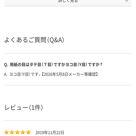
詳しく見る
92μm
約90μm(0.09mm)
約90μm(0.09
用紙の厚
さ
用紙の種
フルカラー用紙
コピー用紙
コピー用紙
類
500、500枚
500、500枚
500、500枚
枚数
よくあるご質問（Q&A）
B4 (257 × 364 mm)
B4 （257 × 364
B4 (257 × 36
サイズ
mm）、B4
アスクル
Q.
用紙の目はタテ目（Ｔ目）ですかヨコ目（Y目）ですか？
商品環境
45
70
スコア
A.
ヨコ目（Y目）です。【2026年5月8日メーカー等確認】
レビュー（1件）
2019年11月22日