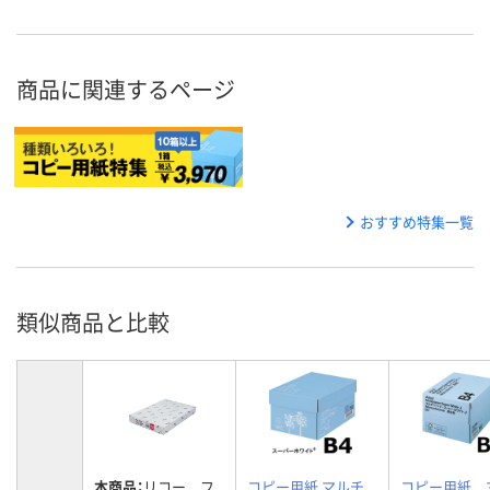
商品に関連するページ
おすすめ特集一覧
類似商品と比較
本商品：
リコー フ
コピー用紙 マルチ
コピー用紙 