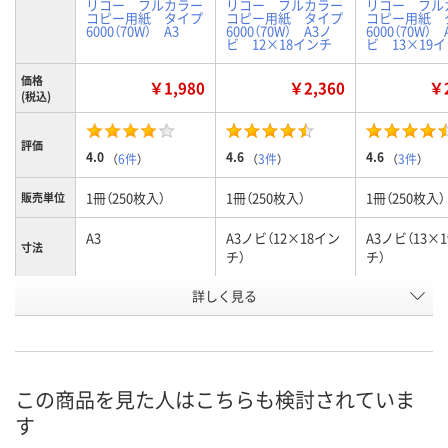
リコー フルカラー
リコー フルカラー
リコー フル
コピー用紙 タイプ
コピー用紙 タイプ
コピー用紙 
6000（70W） A3
6000（70W） A3ノ
6000（70W） 
ビ 12×18インチ
ビ 13×19
価格
￥1,980
￥2,360
￥2
(税込)
評価
4.0
4.6
4.6
（
6件
）
（
3件
）
（
3件
）
1冊（250枚入）
1冊（250枚入）
1冊（250枚入）
販売単位
A3
A3ノビ（12×18イン
A3ノビ（13×
寸法
チ）
チ）
お申込番
詳しく見る
332637
426134
426143
号
あり
7点
5点
在庫
8月7日（金）
8月7日（金）
8月7日（金）
お届け日
この商品を見た人はこちらも検討されていま
す
数量
数量
数量