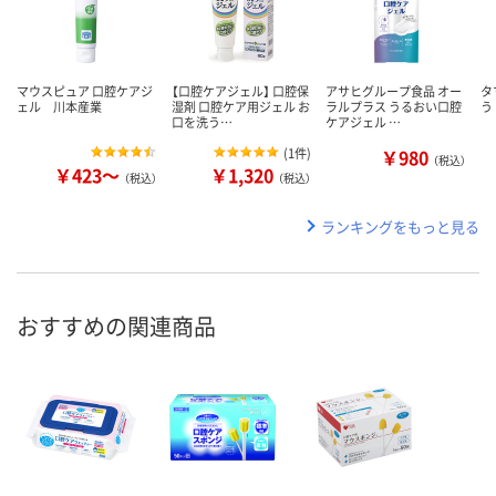
マウスピュア 口腔ケアジ
【口腔ケアジェル】 口腔保
アサヒグループ食品 オー
タ
ェル 川本産業
湿剤 口腔ケア用ジェル お
ラルプラス うるおい口腔
う
口を洗う…
ケアジェル …
(
1件
)
￥980
（税込）
￥423～
￥1,320
（税込）
（税込）
ランキングをもっと見る
おすすめの関連商品