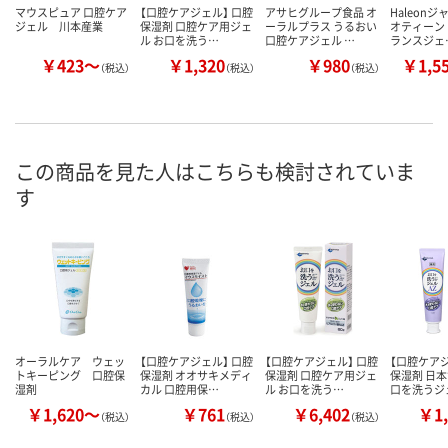
マウスピュア 口腔ケア
【口腔ケアジェル】 口腔
アサヒグループ食品 オ
Haleonジ
ジェル 川本産業
保湿剤 口腔ケア用ジェ
ーラルプラス うるおい
オティーン
ル お口を洗う…
口腔ケアジェル …
ランスジェ
￥423～
￥1,320
￥980
￥1,5
（税込）
（税込）
（税込）
この商品を見た人はこちらも検討されていま
す
オーラルケア ウェッ
【口腔ケアジェル】 口腔
【口腔ケアジェル】 口腔
【口腔ケアジ
トキーピング 口腔保
保湿剤 オオサキメディ
保湿剤 口腔ケア用ジェ
保湿剤 日本
湿剤
カル 口腔用保…
ル お口を洗う…
口を洗うジ
￥1,620～
￥761
￥6,402
￥1,
（税込）
（税込）
（税込）