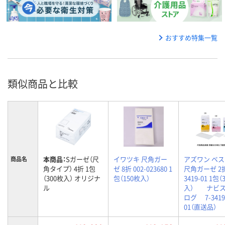
おすすめ特集一覧
類似商品と比較
本商品：
Sガーゼ（尺
イワツキ 尺角ガー
アズワン ベ
商品名
角タイプ） 4折 1包
ゼ 8折 002-023680 1
尺角ガーゼ 2折
（300枚入） オリジナ
包（150枚入）
3419-01 1包（
ル
入） ナビ
ログ 7-3419
01（直送品）