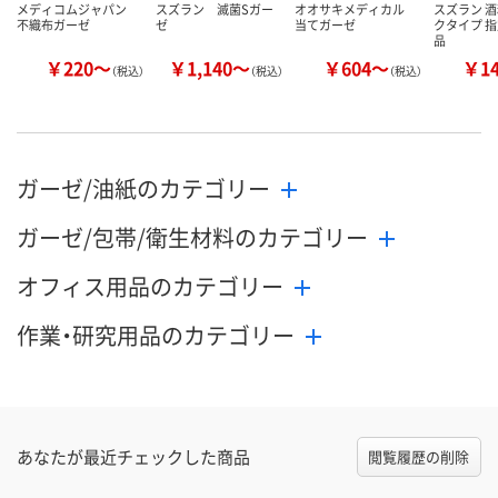
メディコムジャパン
スズラン 滅菌Sガー
オオサキメディカル
スズラン 酒
不織布ガーゼ
ゼ
当てガーゼ
クタイプ 
品
￥220～
￥1,140～
￥604～
￥1
（税込）
（税込）
（税込）
ガーゼ/油紙のカテゴリー
ガーゼ/包帯/衛生材料のカテゴリー
オフィス用品のカテゴリー
作業・研究用品のカテゴリー
あなたが最近チェックした商品
閲覧履歴の削除