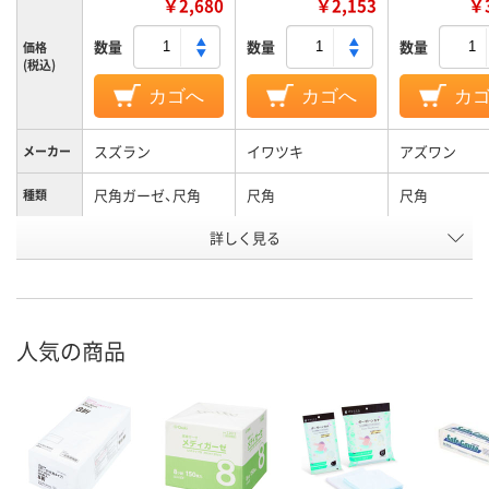
￥2,680
￥2,153
￥3
数量
数量
数量
価格
(税込)
カゴへ
カゴへ
カ
スズラン
イワツキ
アズワン
メーカー
尺角ガーゼ、尺角
尺角
尺角
種類
詳しく見る
綿
綿
綿100%
材質
未滅菌
未滅菌
滅菌
4折
8折
折り方
人気の商品
アスクル
商品環境
35
スコア