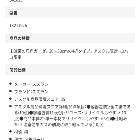
分別・リサイクルしやすい設計
型番
独自の回収スキームがある
13211926
仕組
アスクルで資源循環している
商品の特徴
温室効果ガスなどの削減
未滅菌の尺角ガーゼ。30×30cmの4折タイプ。アスクル限定・ロハ
この商品の環境配慮ポイントです。下記商品詳細「
コ限定
アスクル商品環境スコア詳細／加点項目
」で確認できます。
商品仕様
メーカー：スズラン
ブランド：スズラン
アスクル商品環境スコア：35
アスクル商品環境スコア詳細/加点項目：●容器包装1:全て紙であ
る(10点)●容器包装11:分別・リユース・リサイクルしやすい(10
点)●商品本体21:単一素材でリサイクルしやすい(5点)●仕組み
30-1:温室効果ガスの削減に取り組んでいる(10点)
材質：綿
種類：尺角ガーゼ