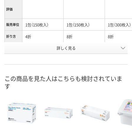
評価
1包（150枚入）
1包（150枚入）
1包（300枚入）
販売単位
4折
8折
8折
折り方
お申込番
詳しく見る
5159768
5159839
341028
号
あり
あり
あり
在庫
8月7日（金）
8月7日（金）
8月7日（金）
お届け日
この商品を見た人はこちらも検討されていま
す
数量
数量
数量
カゴへ
カゴへ
カ