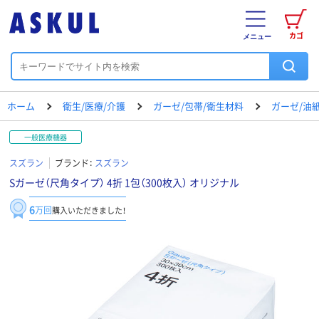
カゴ
メニュー
ホーム
衛生/医療/介護
ガーゼ/包帯/衛生材料
ガーゼ/油
一般医療機器
スズラン
ブランド：
スズラン
Sガーゼ（尺角タイプ） 4折 1包（300枚入） オリジナル
6
万回
購入いただきました！