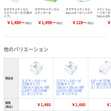
オオサキメディカル
オオサキメディカル
オオサキメディカル
メディコム
スズランガーゼ（尺角タ
メディガーゼ
daccoガーゼハンカチ
ーフガーゼ 
イプ）
5x5cm 200
￥1,480～
￥1,498～
￥128～
￥
（税込）
（税込）
（税込）
他のバリエーション
商品名
スズラン Sガーゼ
スズラン Sガーゼ
Sガーゼ（尺角
（尺角タイプ）
（尺角タイプ）
プ） 8折 1包（3
（30cm×30cm） 4折
（30cm×30cm） 8折
入） オリジナ
111977 1包（150枚
111976 1包（150枚
入） オリジナル
入） オリジナル
価格
￥1,480
￥1,480
￥2
(税込)