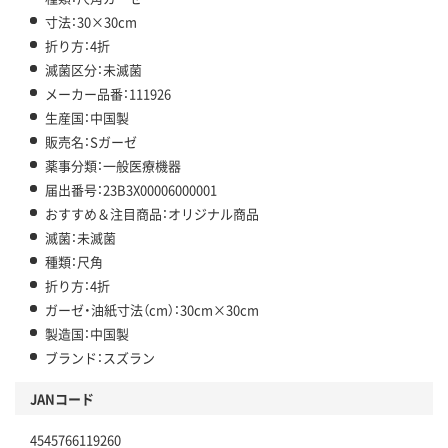
寸法：30×30cm
折り方：4折
滅菌区分：未滅菌
メーカー品番：111926
生産国：中国製
販売名：Sガーゼ
薬事分類：一般医療機器
届出番号：23B3X00006000001
おすすめ＆注目商品：オリジナル商品
滅菌：未滅菌
種類：尺角
折り方：4折
ガーゼ・油紙寸法（cm）：30cm×30cm
製造国：中国製
ブランド：スズラン
JANコード
4545766119260