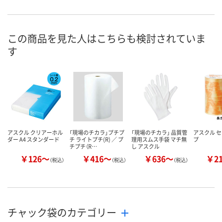
8点
5点
あり
在庫
8月10日（月）
8月10日（月）
8月10日（月）
お届け日
この商品を見た人はこちらも検討されていま
す
数量
数量
数量
カゴへ
カゴへ
カ
アスクル クリアーホル
「現場のチカラ」プチプ
「現場のチカラ」 品質管
アスクル 
ダー A4 スタンダード
チ ライトプチ(R) ／ プ
理用スムス手袋 マチ無
プ
チプチ（R…
し アスクル
￥126～
￥416～
￥636～
￥2
（税込）
（税込）
（税込）
チャック袋のカテゴリー