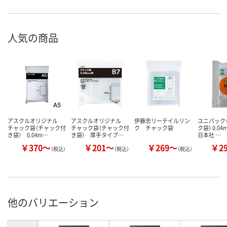
人気の商品
アスクルオリジナル
アスクルオリジナル
伊藤忠リーテイルリン
ユニパック（
チャック袋（チャック付
チャック袋（チャック付
ク チャック袋
ク袋） 0.0
き袋） 0.04m…
き袋） 厚手タイプ…
日本社 …
￥370～
￥201～
￥269～
￥2
（税込）
（税込）
（税込）
他のバリエーション