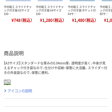
今村紙工 スライドチャ
今村紙工 スライドチャ
今村紙工 スライドチャ
今村紙工
ック付き袋 A5サイズ
ック付き袋 A4サイズ
ック付き袋 ポケット付
ック付き
100…
100…
A4サ…
B5サ…
¥748（税込）
¥1,280（税込）
¥1,480（税込）
¥1,
商品説明
【A3サイズ】スタンダードな厚みの0.04mm厚。透明度が高く、中身が見
えるチャック付き袋なので、仕分けや収納・保管に大活躍。スライダー付
きの外装袋なので、保管に便利。
アイコンの説明