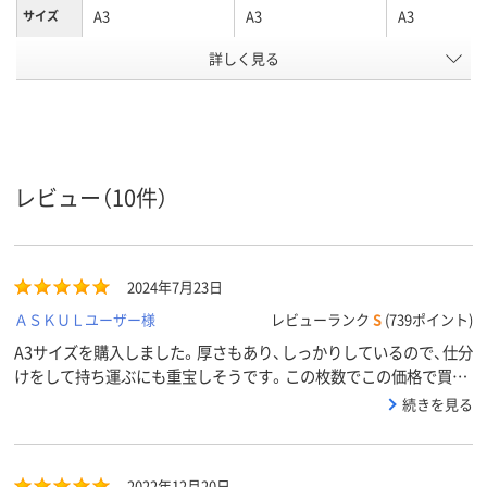
A3
A3
A3
サイズ
詳しく見る
クリア(透明)系
カラーグ
ループ
袋入り（吊しひもな
袋入り（吊しひもな
袋の種類
し）
し）
ポリエチレン、
ポリエチレン、
低密度ポリエ
レビュー（10件）
LDPE（ツルツルタイ
LDPE（ツルツルタイ
ン、LDPE（ツ
プ）、ポリエチレン、
プ）、ポリエチレン、
タイプ）、低密
材質
LDPE（ツルツルタイ
LDPE（ツルツルタイ
エチレン、LDP
プ）
プ）
ルツルタイプ
2024年7月23日
アスクル
ＡＳＫＵＬユーザー様
レビューランク
S
(739ポイント)
商品環境
25
25
スコア
A3サイズを購入しました。厚さもあり、しっかりしているので、仕分
けをして持ち運ぶにも重宝しそうです。この枚数でこの価格で買え
るのは嬉しいなと思います。
続きを見る
2022年12月20日