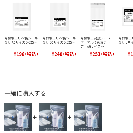
今村紙工 OPP袋シール
今村紙工 OPP袋シール
今村紙工 封緘テープ
今村紙工 
なし A6サイズ 0.025…
なし B6サイズ 0.025…
付 アルミ蒸着テー
なし Lサイ
プ A6サイズ…
¥196（税込）
¥240（税込）
¥253（税込）
¥
一緒に購入する