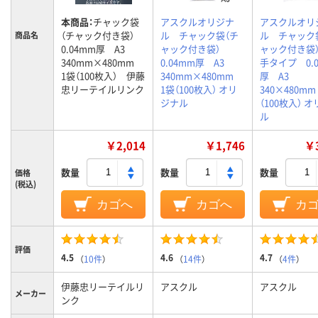
本商品：
チャック袋
アスクルオリジナ
アスクルオリ
（チャック付き袋）
ル チャック袋（チ
ル チャック
商品名
0.04mm厚 A3
ャック付き袋）
ャック付き袋
340mm×480mm
0.04mm厚 A3
手タイプ 0.
1袋（100枚入） 伊藤
340mm×480mm
厚 A3
忠リーテイルリンク
1袋（100枚入） オリ
340×480m
ジナル
（100枚入） 
ル
￥2,014
￥1,746
￥3
数量
数量
数量
価格
(税込)
カゴへ
カゴへ
カ
評価
4.5
4.6
4.7
（
10件
）
（
14件
）
（
4件
）
伊藤忠リーテイルリ
アスクル
アスクル
メーカー
ンク