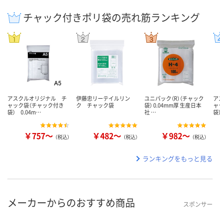
チャック付きポリ袋の売れ筋ランキング
アスクルオリジナル チ
伊藤忠リーテイルリン
ユニパック（R）（チャック
ア
ャック袋（チャック付き
ク チャック袋
袋） 0.04mm厚 生産日本
ャ
袋） 0.04m…
社 …
袋
￥757～
￥482～
￥982～
（税込）
（税込）
（税込）
ランキングをもっと見る
メーカーからのおすすめ商品
スポンサー