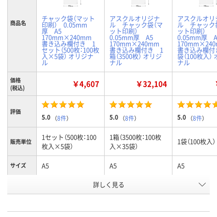
チャック袋（マット
アスクルオリジナ
アスクルオリ
商品名
印刷） 0.05mm
ル チャック袋（マ
ル チャック
厚 A5
ット印刷）
ット印刷）
170mm×240mm
0.05mm厚 A5
0.05mm厚
書き込み欄付き 1
170mm×240mm
170mm×2
セット（500枚：100枚
書き込み欄付き 1
書き込み欄付
入×5袋） オリジナ
箱（3500枚） オリジ
袋（100枚入）
ル
ナル
ナル
価格
￥4,607
￥32,104
(税込)
評価
5.0
5.0
5.0
（
8件
）
（
8件
）
（
8件
）
1セット（500枚：100
1箱（3500枚：100枚
1袋（100枚入）
販売単位
枚入×5袋）
入×35袋）
A5
A5
A5
サイズ
お申込番
詳しく見る
2883276
1190296
3449562
号
9点
1点
あり
在庫