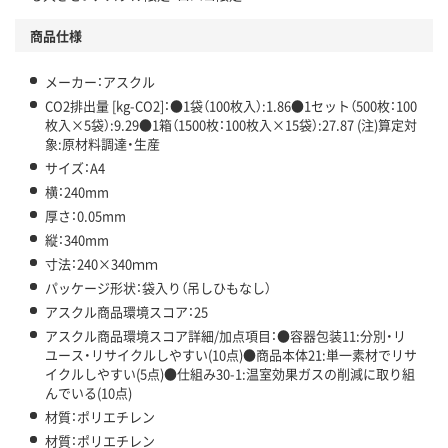
商品仕様
メーカー：アスクル
CO2排出量 [kg-CO2]：●1袋（100枚入）:1.86●1セット（500枚：100
枚入×5袋）:9.29●1箱（1500枚：100枚入×15袋）:27.87 (注)算定対
象:原材料調達・生産
サイズ：A4
横：240mm
厚さ：0.05mm
縦：340mm
寸法：240×340ｍｍ
パッケージ形状：袋入り（吊しひもなし）
アスクル商品環境スコア：25
アスクル商品環境スコア詳細/加点項目：●容器包装11:分別・リ
ユース・リサイクルしやすい(10点)●商品本体21:単一素材でリサ
イクルしやすい(5点)●仕組み30-1:温室効果ガスの削減に取り組
んでいる(10点)
材質：ポリエチレン
材質：ポリエチレン