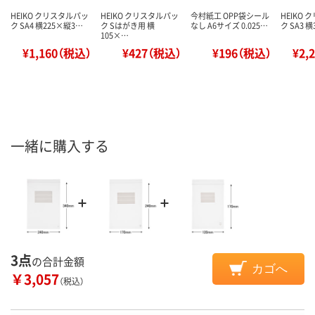
HEIKO クリスタルパッ
HEIKO クリスタルパッ
今村紙工 OPP袋シール
HEIKO
ク SA4 横225×縦3…
ク Sはがき用 横
なし A6サイズ 0.025…
ク SA3 
105×…
¥1,160（税込）
¥427（税込）
¥196（税込）
¥2,
一緒に購入する
3点
の合計金額
カゴへ
￥3,057
（税込）