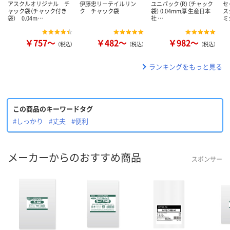
アスクルオリジナル チ
伊藤忠リーテイルリン
ユニパック（R）（チャック
セ
ャック袋（チャック付き
ク チャック袋
袋） 0.04mm厚 生産日本
ス
袋） 0.04m…
社 …
ミ
￥757～
￥482～
￥982～
（税込）
（税込）
（税込）
ランキングをもっと見る
この商品のキーワードタグ
#しっかり
#丈夫
#便利
メーカーからのおすすめ商品
スポンサー