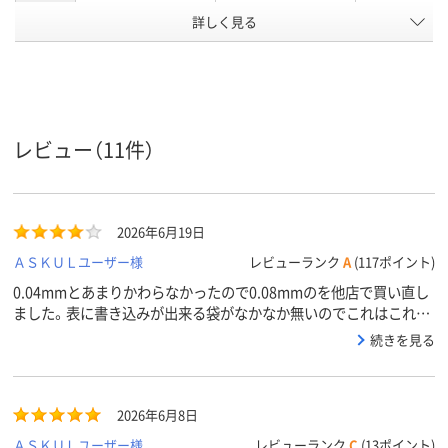
詳しく見る
袋入り（吊しひもな
袋入り（吊しひもな
袋入り（吊し
袋の種類
し）
し）
し）
ポリエチレン、
ポリエチレン、
低密度ポリエ
LDPE（ツルツルタイ
LDPE（ツルツルタイ
ン、LDPE（ツ
プ）、ポリエチレン、
プ）、ポリエチレン、
タイプ）、低密
材質
LDPE（ツルツルタイ
LDPE（ツルツルタイ
エチレン、LDP
レビュー（11件）
プ）
プ）
ルツルタイプ
アスクル
商品環境
25
25
25
スコア
2026年6月19日
ＡＳＫＵＬユーザー様
レビューランク
A
(117ポイント)
0.04mmとあまりかわらなかったので0.08mmのを他店で買い直し
ました。表に書き込みが出来る袋がなかなか無いのでこれはこれで
使えるお品だと思います。
続きを見る
2026年6月8日
ＡＳＫＵＬユーザー様
レビューランク
C
(13ポイント)