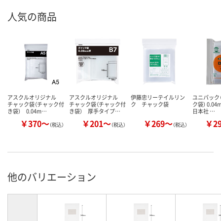
人気の商品
アスクルオリジナル
アスクルオリジナル
伊藤忠リーテイルリン
ユニパック（
チャック袋（チャック付
チャック袋（チャック付
ク チャック袋
ク袋） 0.0
き袋） 0.04m…
き袋） 厚手タイプ…
日本社 …
￥370～
￥201～
￥269～
￥2
（税込）
（税込）
（税込）
他のバリエーション