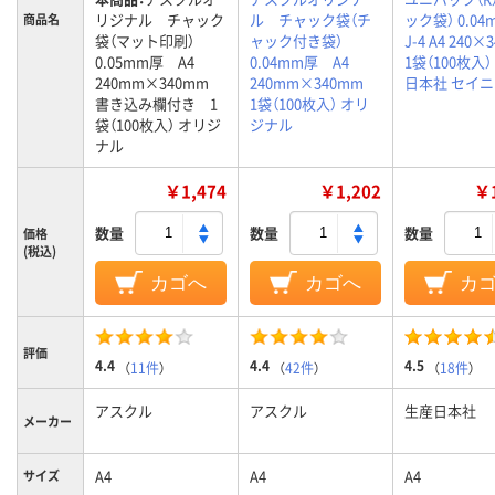
リジナル チャック
ル チャック袋（チ
ック袋） 0.0
商品名
袋（マット印刷）
ャック付き袋）
J-4 A4 240×
0.05mm厚 A4
0.04mm厚 A4
1袋（100枚入）
240mm×340mm
240mm×340mm
日本社 セイ
書き込み欄付き 1
1袋（100枚入） オリ
袋（100枚入） オリジ
ジナル
ナル
￥1,474
￥1,202
￥1
数量
数量
数量
価格
(税込)
カゴへ
カゴへ
カ
評価
4.4
4.4
4.5
（
11件
）
（
42件
）
（
18件
）
アスクル
アスクル
生産日本社
メーカー
A4
A4
A4
サイズ