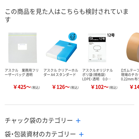
8月12日（水）
8月12日（水）
8月12日（水）
お届け日
この商品を見た人はこちらも検討されていま
す
数量
数量
数量
カゴへ
カゴへ
カ
アスクル 業務用フリ
アスクル クリアーホル
アスクルオリジナル
【ガムテー
ーザーバッグ 透明
ダー A4 スタンダード
ポリ袋（規格袋）
現場のチカ
LDPE・透明 0.0…
0.22mm 
￥425～
￥126～
￥102～
￥1
（税込）
（税込）
（税込）
チャック袋のカテゴリー
袋・包装資材のカテゴリー