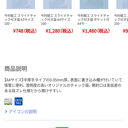
今村紙工 スライドチャ
今村紙工 スライドチャ
今村紙工 スライドチャ
今村紙工
ック付き袋 A5サイズ
ック付き袋 A4サイズ
ック付き袋 ポケット付
ック付き袋
100…
100…
A4サ…
100…
¥748（税込）
¥1,280（税込）
¥1,480（税込）
¥
商品説明
【A4サイズ】中厚手タイプの0.05mm厚。表面に書き込み欄が付いていて
保管に便利。透明度の高いオリジナルのチャック袋。開封口は高低差の
ある段ズレ仕様だから開けやすい。
アイコンの説明