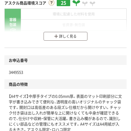
25
アスクル商品環境スコア
環境に配慮した材料を使用
容器
包装
省資源・無包装
分別・リサイクルしやすい設計
詳しく見る
環境に配慮した材料を使用
商品
お申込番号
本体
省資源・省エネ・節水
3449553
分別・リサイクルしやすい設計
商品の特徴
独自の回収スキームがある
【A4サイズ】中厚手タイプの0.05mm厚。表面のマット印刷部分に文
仕組
アスクルで資源循環している
字が書き込みできて便利な、透明度の高いオリジナルのチャック袋
です。開封口は高低差のある段ズレ仕様だから開けやすい。チャッ
温室効果ガスなどの削減
ク付き袋は出し入れが簡単な上に開けなくても中身が確認できる
ので、仕分けや収納・保管に大活躍。書き込み欄があるので、識別し
この商品の環境配慮ポイントです。下記商品詳細「
にくい部品などの管理にもオススメです。A4サイズはA4用紙が入
アスクル商品環境スコア詳細／加点項目
る大きさ。アスクル限定・ロハコ限定
」で確認できます。