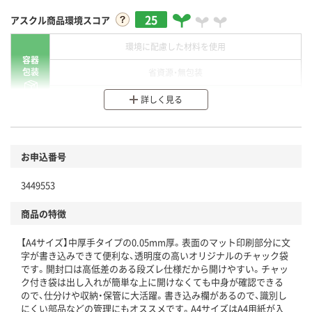
25
アスクル商品環境スコア
環境に配慮した材料を使用
容器
包装
省資源・無包装
分別・リサイクルしやすい設計
詳しく見る
環境に配慮した材料を使用
商品
お申込番号
本体
省資源・省エネ・節水
3449553
分別・リサイクルしやすい設計
商品の特徴
独自の回収スキームがある
【A4サイズ】中厚手タイプの0.05mm厚。表面のマット印刷部分に文
仕組
アスクルで資源循環している
字が書き込みできて便利な、透明度の高いオリジナルのチャック袋
です。開封口は高低差のある段ズレ仕様だから開けやすい。チャッ
温室効果ガスなどの削減
ク付き袋は出し入れが簡単な上に開けなくても中身が確認できる
ので、仕分けや収納・保管に大活躍。書き込み欄があるので、識別し
この商品の環境配慮ポイントです。下記商品詳細「
にくい部品などの管理にもオススメです。A4サイズはA4用紙が入