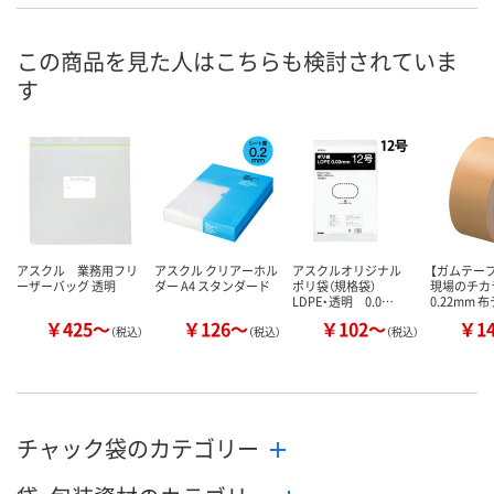
9点
1点
あり
在庫
8月8日（土）
8月8日（土）
8月8日（土）
お届け日
この商品を見た人はこちらも検討されていま
す
数量
数量
数量
カゴへ
カゴへ
カ
アスクル 業務用フリ
アスクル クリアーホル
アスクルオリジナル
【ガムテー
ーザーバッグ 透明
ダー A4 スタンダード
ポリ袋（規格袋）
現場のチカ
LDPE・透明 0.0…
0.22mm 
￥425～
￥126～
￥102～
￥1
（税込）
（税込）
（税込）
チャック袋のカテゴリー