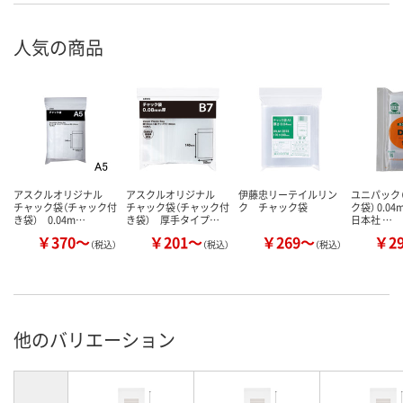
人気の商品
アスクルオリジナル
アスクルオリジナル
伊藤忠リーテイルリン
ユニパック（
チャック袋（チャック付
チャック袋（チャック付
ク チャック袋
ク袋） 0.0
き袋） 0.04m…
き袋） 厚手タイプ…
日本社 …
￥370～
￥201～
￥269～
￥2
（税込）
（税込）
（税込）
他のバリエーション