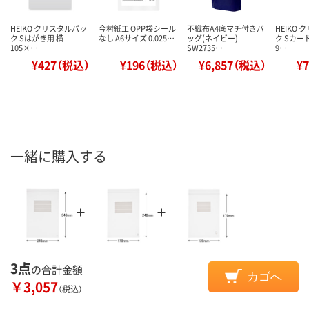
HEIKO クリスタルパッ
今村紙工 OPP袋シール
不織布A4底マチ付きバ
HEIKO
ク Sはがき用 横
なし A6サイズ 0.025…
ッグ(ネイビー)
ク Sカー
105×…
SW2735…
9…
¥427（税込）
¥196（税込）
¥6,857（税込）
¥
一緒に購入する
3点
の合計金額
カゴへ
￥3,057
（税込）