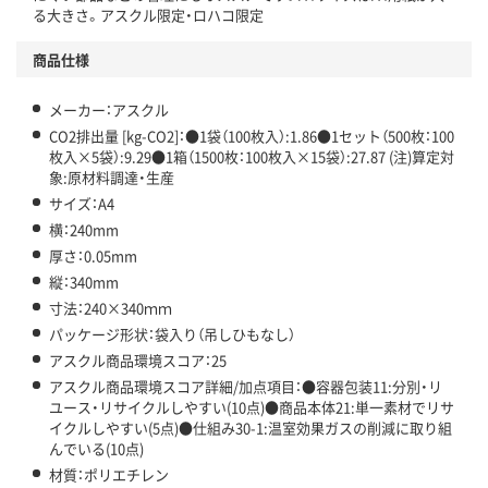
アスクル商品環境スコア詳細／加点項目
る大きさ。アスクル限定・ロハコ限定
」で確認できます。
商品仕様
メーカー：アスクル
CO2排出量 [kg-CO2]：●1袋（100枚入）:1.86●1セット（500枚：100
枚入×5袋）:9.29●1箱（1500枚：100枚入×15袋）:27.87 (注)算定対
象:原材料調達・生産
サイズ：A4
横：240mm
厚さ：0.05mm
縦：340mm
寸法：240×340ｍｍ
パッケージ形状：袋入り（吊しひもなし）
アスクル商品環境スコア：25
アスクル商品環境スコア詳細/加点項目：●容器包装11:分別・リ
ユース・リサイクルしやすい(10点)●商品本体21:単一素材でリサ
イクルしやすい(5点)●仕組み30-1:温室効果ガスの削減に取り組
んでいる(10点)
材質：ポリエチレン