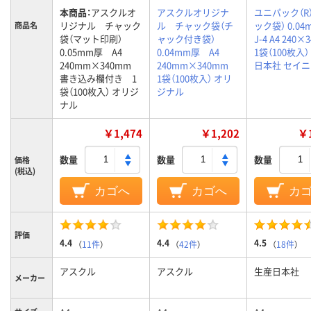
本商品：
アスクルオ
アスクルオリジナ
ユニパック（R
リジナル チャック
ル チャック袋（チ
ック袋） 0.0
商品名
袋（マット印刷）
ャック付き袋）
J-4 A4 240×
0.05mm厚 A4
0.04mm厚 A4
1袋（100枚入）
240mm×340mm
240mm×340mm
日本社 セイ
書き込み欄付き 1
1袋（100枚入） オリ
袋（100枚入） オリジ
ジナル
ナル
￥1,474
￥1,202
￥1
数量
数量
数量
価格
(税込)
カゴへ
カゴへ
カ
評価
4.4
4.4
4.5
（
11件
）
（
42件
）
（
18件
）
アスクル
アスクル
生産日本社
メーカー