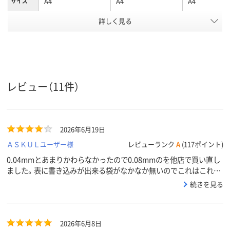
A4
A4
A4
サイズ
詳しく見る
袋入り（吊しひもな
袋入り（吊しひもな
袋入り（吊し
袋の種類
し）
し）
し）
ポリエチレン、
ポリエチレン、
低密度ポリエ
LDPE（ツルツルタイ
LDPE（ツルツルタイ
ン、LDPE（ツ
プ）、ポリエチレン、
プ）、ポリエチレン、
タイプ）、低密
材質
LDPE（ツルツルタイ
LDPE（ツルツルタイ
エチレン、LDP
レビュー（11件）
プ）
プ）
ルツルタイプ
アスクル
商品環境
25
25
25
スコア
2026年6月19日
ＡＳＫＵＬユーザー様
レビューランク
A
(117ポイント)
0.04mmとあまりかわらなかったので0.08mmのを他店で買い直し
ました。表に書き込みが出来る袋がなかなか無いのでこれはこれで
使えるお品だと思います。
続きを見る
2026年6月8日