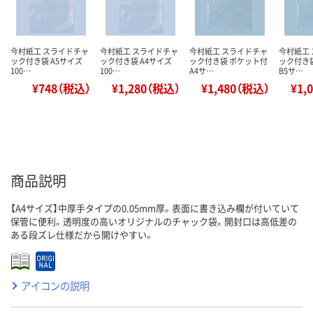
今村紙工 スライドチャ
今村紙工 スライドチャ
今村紙工 スライドチャ
今村紙工
ック付き袋 A5サイズ
ック付き袋 A4サイズ
ック付き袋 ポケット付
ック付き
100…
100…
A4サ…
B5サ…
¥748（税込）
¥1,280（税込）
¥1,480（税込）
¥1,
商品説明
【A4サイズ】中厚手タイプの0.05mm厚。表面に書き込み欄が付いていて
保管に便利。透明度の高いオリジナルのチャック袋。開封口は高低差の
ある段ズレ仕様だから開けやすい。
アイコンの説明