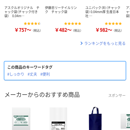
アスクルオリジナル チ
伊藤忠リーテイルリン
ユニパック（R）（チャック
ア
ャック袋（チャック付き
ク チャック袋
袋） 0.04mm厚 生産日本
ャ
袋） 0.04m…
社 …
袋
￥757～
￥482～
￥982～
（税込）
（税込）
（税込）
ランキングをもっと見る
この商品のキーワードタグ
#しっかり
#丈夫
#便利
メーカーからのおすすめ商品
スポンサー