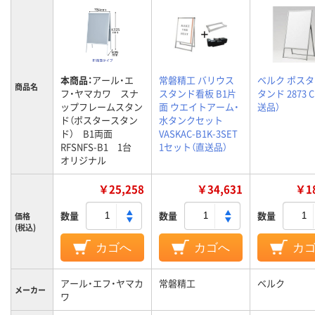
本商品：
アール・エ
常磐精工 バリウス
ベルク ポス
商品名
フ・ヤマカワ スナ
スタンド看板 B1片
タンド 2873 C
ップフレームスタン
面 ウエイトアーム・
送品）
ド（ポスタースタン
水タンクセット
ド） B1両面
VASKAC-B1K-3SET
RFSNFS-B1 1台
1セット（直送品）
オリジナル
￥25,258
￥34,631
￥18
数量
数量
数量
価格
(税込)
カゴへ
カゴへ
カ
アール・エフ・ヤマカ
常磐精工
ベルク
メーカー
ワ