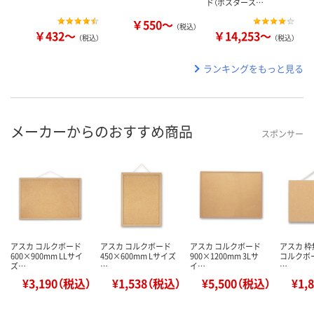
ド（ポスタース…
￥550～
（税込）
￥432～
￥14,253～
（税込）
（税込）
ランキングをもっと見る
メーカーからのおすすめ商品
スポンサー
アスカ コルクボード
アスカ コルクボード
アスカ コルクボード
アスカ 
600×900mm LLサイ
450×600mm Lサイズ
900×1200mm 3Lサ
コルクボード
ズ…
…
イ…
…
¥3,190（税込）
¥1,538（税込）
¥5,500（税込）
¥1,