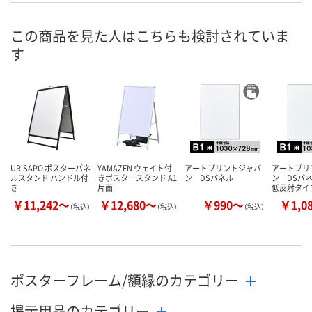
号
あり
あり
入荷待ち
在庫
この商品を見た人はこちらも検討されていま
す
8月8日（土）
8月8日（土）
お届け日
数量
数量
お取り扱い終
した
カゴへ
カゴへ
URiSAPO ポスターパネ
YAMAZEN ウェイト付
アートプリントジャパ
アートプリ
ルスタンド ハンドル付
きポスタースタンド A1
ン DSパネル
ン DSパ
き
片面
低反射タイ
￥11,242～
￥12,680～
￥990～
￥1,0
（税込）
（税込）
（税込）
ポスターフレーム/額縁のカテゴリー
掲示用品のカテゴリー