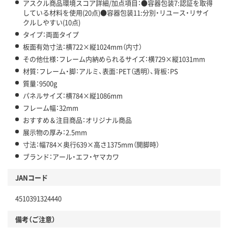
アスクル商品環境スコア詳細/加点項目：●容器包装7:認証を取得
している材料を使用(20点)●容器包装11:分別・リユース・リサイ
クルしやすい(10点)
タイプ：両面タイプ
板面有効寸法：横722×縦1024mm（内寸）
その他仕様：フレーム内納められるサイズ：横729×縦1031mm
材質：フレーム・脚：アルミ、表面：PET（透明）、背板：PS
質量：9500g
パネルサイズ：横784×縦1086mm
フレーム幅：32mm
おすすめ＆注目商品：オリジナル商品
展示物の厚み：2.5mm
寸法：幅784×奥行639×高さ1375mm（開脚時）
ブランド：アール・エフ・ヤマカワ
JANコード
4510391324440
備考（ご注意）