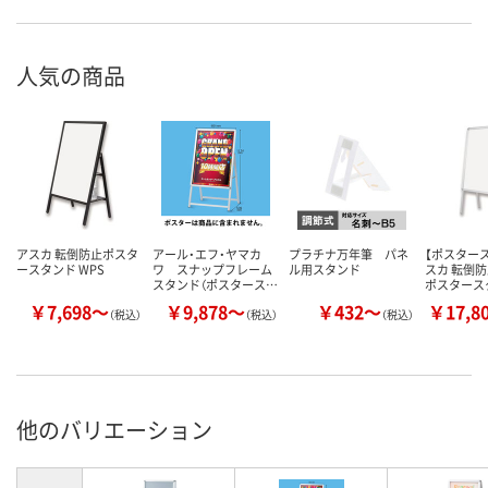
人気の商品
アスカ 転倒防止ポスタ
アール・エフ・ヤマカ
プラチナ万年筆 パネ
【ポスタース
ースタンド WPS
ワ スナップフレーム
ル用スタンド
スカ 転倒
スタンド（ポスタース…
ポスタース
￥7,698～
￥9,878～
￥432～
￥17,8
（税込）
（税込）
（税込）
他のバリエーション