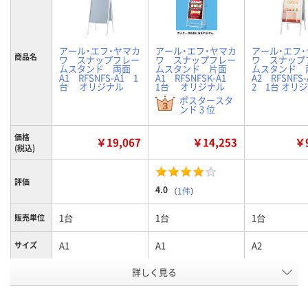
アール・エフ・ヤマカ
アール・エフ・ヤマカ
アール・エフ
商品名
ワ スナップフレー
ワ スナップフレー
ワ スナップ
ムスタンド 両面
ムスタンド 片面
ムスタンド
A1 RFSNFS-A1 1
A1 RFSNFSK-A1
A2 RFSNFS-
台 オリジナル
1台 オリジナル
2 1台 オリ
ポスタースタ
ンド 3 位
価格
￥19,067
￥14,253
￥9
(税込)
評価
4.0
（
1件
）
1台
1台
1台
販売単位
A1
A1
A2
サイズ
詳しく見る
両面タイプ
片面タイプ
両面タイプ
タイプ
お申込番
9646738
9646765
9720405