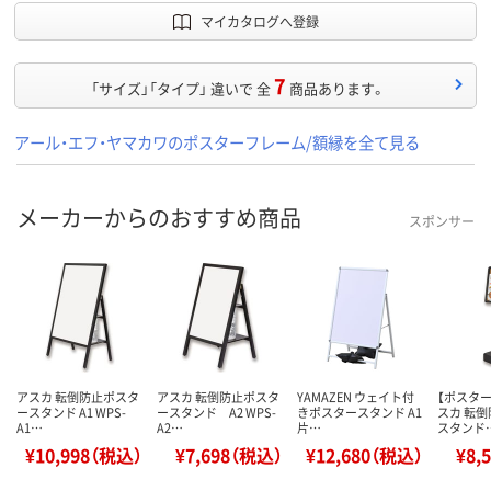
マイカタログへ登録
7
「サイズ」「タイプ」 違いで 全
商品あります。
アール・エフ・ヤマカワのポスターフレーム/額縁を全て見る
メーカーからのおすすめ商品
スポンサー
アスカ 転倒防止ポスタ
アスカ 転倒防止ポスタ
YAMAZEN ウェイト付
【ポスタ
ースタンド A1 WPS-
ースタンド A2 WPS-
きポスタースタンド A1
スカ 転
A1…
A2…
片…
スタンド
¥10,998（税込）
¥7,698（税込）
¥12,680（税込）
¥8,