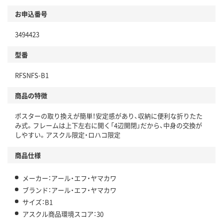
環境に配慮した材料を使用
商品
お申込番号
本体
省資源・省エネ・節水
3494423
分別・リサイクルしやすい設計
型番
独自の回収スキームがある
RFSNFS-B1
仕組
アスクルで資源循環している
商品の特徴
温室効果ガスなどの削減
ポスターの取り換えが簡単！安定感があり、収納に便利な折りたた
この商品の環境配慮ポイントです。下記商品詳細「
み式。フレームは上下左右に開く「4辺開閉」だから、中身の交換が
アスクル商品環境スコア詳細／加点項目
」で確認できます。
しやすい。アスクル限定・ロハコ限定
商品仕様
メーカー：アール・エフ・ヤマカワ
ブランド：アール・エフ・ヤマカワ
サイズ：B1
アスクル商品環境スコア：30