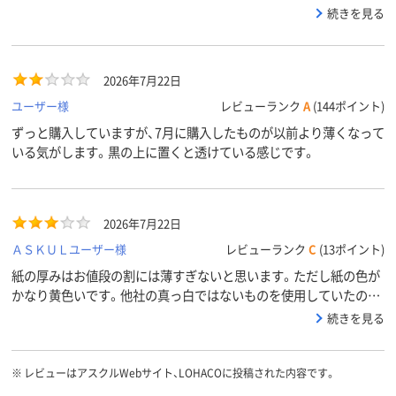
る紙ならば、ユーザーが多くアスクルさんの看板商品の１つなのだ
続きを見る
ろう、いろんな意味（品質・供給など）での安定感があるはずだと考
え、この中から選ぶことに決めました。今後なにか理由が発生しな
い限り、継続使用予定です。
2026年7月22日
ユーザー様
レビューランク
A
(144ポイント)
ずっと購入していますが、7月に購入したものが以前より薄くなって
いる気がします。黒の上に置くと透けている感じです。
2026年7月22日
ＡＳＫＵＬユーザー様
レビューランク
C
(13ポイント)
紙の厚みはお値段の割には薄すぎないと思います。ただし紙の色が
かなり黄色いです。他社の真っ白ではないものを使用していたので
すが、それと比べても2段階くらい黄色いです。
続きを見る
※
レビューはアスクルWebサイト、LOHACOに投稿された内容です。