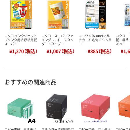
コクヨ インクジェット
コクヨ スーパーファ
エーワン（A-one）マル
コクヨ 
プリンタ用紙 厚紙用紙
イングレード スタン
チカード 名刺 ミシン目
紙 標準 
スーパ…
ダードタイプ…
…
WP1…
¥1,270（税込）
¥1,007（税込）
¥885（税込）
¥1,
おすすめの関連商品
コピー用紙 マルチペ
フルカラー印刷対応 マ
コピー用紙 マルチペ
コピー用