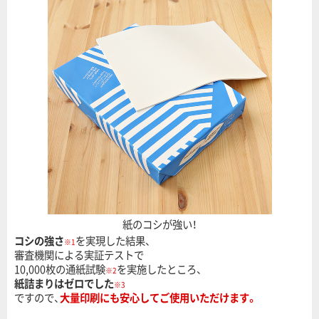
紙のコシが強い！
コシの強さ
を実現した結果、
※1
審査機関による実証テストで
10,000枚の通紙試験
を実施したところ、
※2
紙詰まりはゼロでした
※3
ですので、
大量印刷にも安心してご使用いただけます。