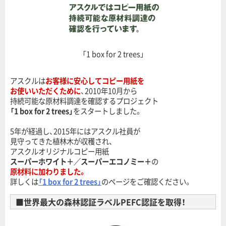
「1 box for 2 trees」
アスクルは
お客様に安心してコピー用紙を
お使いいただくために
、2010年10月から
持続可能な原材料調達を確認するプロジェクト
「1 box for 2 trees」
をスタートしました。
5年が経過し、2015年にはアスクル社員が
見守ってきた植林木が収穫され、
アスクルオリジナルコピー用紙
スーパーホワイト＋／スーパーエコノミー＋
の
原材料に加わりました。
詳しくは
「1 box for 2 trees」
のページをご確認ください。
■世界最大の森林認証ラベルPEFC認証を取得！