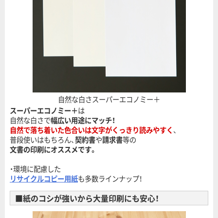
自然な白さスーパーエコノミー＋
スーパーエコノミー＋
は
自然な白さで
幅広い用途にマッチ！
自然で落ち着いた色合いは文字がくっきり読みやすく
、
普段使いはもちろん、
契約書
や
請求書
等の
文書の印刷にオススメです。
・環境に配慮した
リサイクルコピー用紙
も多数ラインナップ！
■紙のコシが強いから大量印刷にも安心！