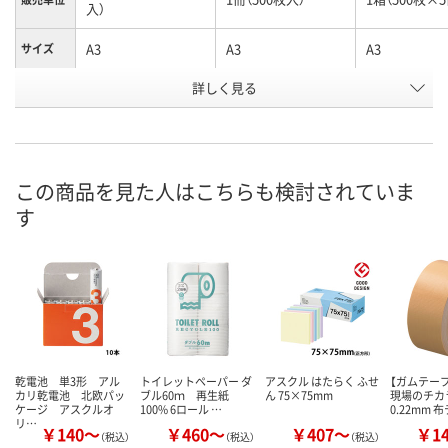
入）
A3
A3
A3
サイズ
お申込番
詳しく見る
528896
388491
365361
号
あり
あり
あり
在庫
8月7日（金）
8月7日（金）
8月7日（金）
お届け日
この商品を見た人はこちらも検討されていま
す
数量
数量
数量
カゴへ
カゴへ
カ
乾電池 単3形 アル
トイレットペーパー ダ
アスクル はたらく ふせ
【ガムテー
カリ乾電池 北欧パッ
ブル60ｍ 再生紙
ん 75×75mm
現場のチカ
ケージ アスクルオ
100% 6ロール …
0.22mm 
リ…
￥140～
￥460～
￥407～
￥1
（税込）
（税込）
（税込）