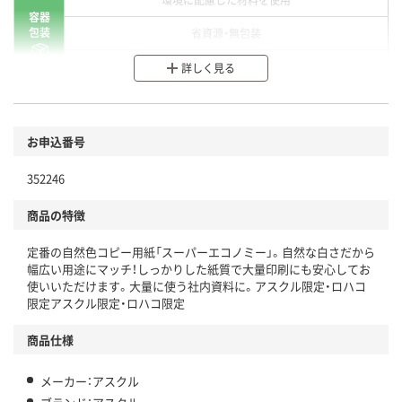
容器
包装
省資源・無包装
分別・リサイクルしやすい設計
詳しく見る
環境に配慮した材料を使用
商品
お申込番号
本体
省資源・省エネ・節水
352246
分別・リサイクルしやすい設計
商品の特徴
独自の回収スキームがある
定番の自然色コピー用紙「スーパーエコノミー」。自然な白さだから
仕組
アスクルで資源循環している
幅広い用途にマッチ！しっかりした紙質で大量印刷にも安心してお
使いいただけます。大量に使う社内資料に。アスクル限定・ロハコ
温室効果ガスなどの削減
限定アスクル限定・ロハコ限定
この商品の環境配慮ポイントです。下記商品詳細「
商品仕様
アスクル商品環境スコア詳細／加点項目
」で確認できます。
メーカー：アスクル