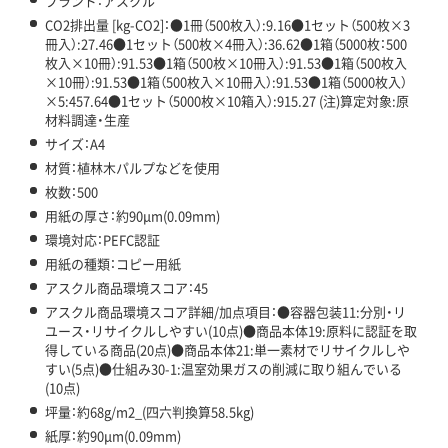
ブランド：アスクル
CO2排出量 [kg-CO2]：●1冊（500枚入）:9.16●1セット（500枚×3
冊入）:27.46●1セット（500枚×4冊入）:36.62●1箱（5000枚：500
枚入×10冊）:91.53●1箱（500枚×10冊入）:91.53●1箱（500枚入
×10冊）:91.53●1箱（500枚入×10冊入）:91.53●1箱（5000枚入）
×5:457.64●1セット（5000枚×10箱入）:915.27 (注)算定対象:原
材料調達・生産
サイズ：A4
材質：植林木パルプなどを使用
枚数：500
用紙の厚さ：約90μm(0.09mm)
環境対応：PEFC認証
用紙の種類：コピー用紙
アスクル商品環境スコア：45
アスクル商品環境スコア詳細/加点項目：●容器包装11:分別・リ
ユース・リサイクルしやすい(10点)●商品本体19:原料に認証を取
得している商品(20点)●商品本体21:単一素材でリサイクルしや
すい(5点)●仕組み30-1:温室効果ガスの削減に取り組んでいる
(10点)
坪量：約68g/m2_(四六判換算58.5kg)
紙厚：約90μm(0.09mm)