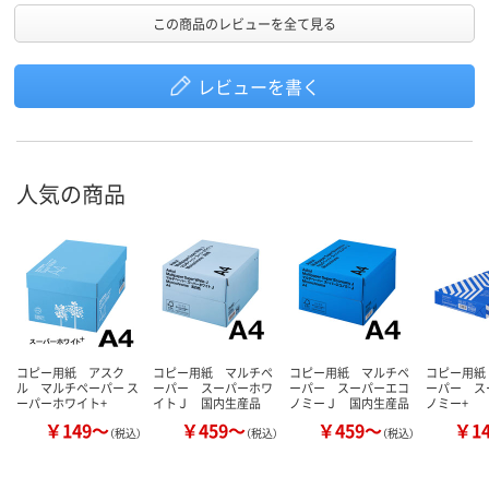
この商品のレビューを全て見る
レビューを書く
人気の商品
コピー用紙 アスク
コピー用紙 マルチペ
コピー用紙 マルチペ
コピー用紙
ル マルチペーパー ス
ーパー スーパーホワ
ーパー スーパーエコ
ーパー ス
ーパーホワイト+
イトＪ 国内生産品
ノミーＪ 国内生産品
ノミー+
￥149～
￥459～
￥459～
￥1
（税込）
（税込）
（税込）