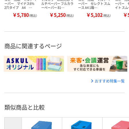
ーパー マイナス6%
ルチペーパー フルカラ
ーパー セレクト スム
ーパー 
2穴タイプ A4 …
ーペーパー 81…
ース A4 1箱…
イト スム
￥5,780
￥5,250
￥5,102
￥5
（税込）
（税込）
（税込）
商品に関連するページ
おすすめ特集一覧
類似商品と比較