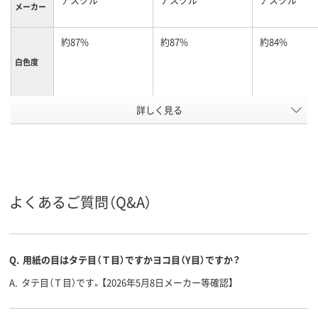
メーカー
約87%
約87%
約84%
白色度
用紙の厚
詳しく見る
約90μm(0.09mm)
約90μm(0.09mm)
約95μm
さ
PEFC認証
FSC認証
FSC認証
環境対応
用紙の種
コピー用紙
コピー用紙
コピー用紙
類
よくあるご質問（Q&A）
500、500枚
500、500枚
500、500枚
枚数
A4
A4 (210 × 297 mm)
A4 （210 × 2
サイズ
Q.
用紙の目はタテ目（Ｔ目）ですかヨコ目（Y目）ですか？
アスクル
A.
タテ目（Ｔ目）です。【2026年5月8日メーカー等確認】
商品環境
45
55
55
スコア