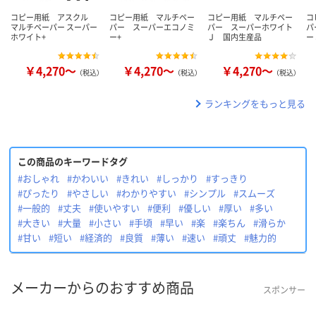
コピー用紙 アスクル
コピー用紙 マルチペー
コピー用紙 マルチペー
コ
マルチペーパー スーパー
パー スーパーエコノミ
パー スーパーホワイト
パ
ホワイト+
ー+
Ｊ 国内生産品
ー
￥4,270～
￥4,270～
￥4,270～
（税込）
（税込）
（税込）
ランキングをもっと見る
この商品のキーワードタグ
#おしゃれ
#かわいい
#きれい
#しっかり
#すっきり
#ぴったり
#やさしい
#わかりやすい
#シンプル
#スムーズ
#一般的
#丈夫
#使いやすい
#便利
#優しい
#厚い
#多い
#大きい
#大量
#小さい
#手頃
#早い
#楽
#楽ちん
#滑らか
#甘い
#短い
#経済的
#良質
#薄い
#速い
#頑丈
#魅力的
メーカーからのおすすめ商品
スポンサー