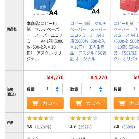
本商品：
コピー用
コピー用紙 マルチ
コピー用紙 
紙 マルチペーパ
ペーパー スーパー
ペーパー セ
商品名
ー スーパーエコノ
エコノミーJ A4 1
スムース A4 
ミー+ A4 1箱（5000
箱（5000枚：500枚入
（5000枚：50
枚：500枚入×10
×10冊） 国内生産
×10冊） 国内
冊） アスクル オリ
品 アスクル FSC認
品 FSC認証
ジナル
証 オリジナル
クル オリジ
￥4,270
￥4,270
￥5
数量
数量
数量
価格
(税込)
カゴへ
カゴへ
カ
評価
4.0
3.9
3.8
（
1,620件
）
（
252件
）
（
368件
）
アスクル
アスクル
アスクル