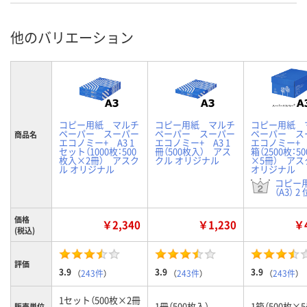
他のバリエーション
コピー用紙 マルチ
コピー用紙 マルチ
コピー用紙 
ペーパー スーパー
ペーパー スーパー
ペーパー ス
商品名
エコノミー+ A3 1
エコノミー+ A3 1
エコノミー+ A
セット（1000枚：500
冊（500枚入） アス
箱（2500枚：5
枚入×2冊） アスク
クル オリジナル
×5冊） アス
ル オリジナル
オリジナル
コピー
（A3） 2 
価格
￥2,340
￥1,230
￥4
(税込)
評価
3.9
3.9
3.9
（
243件
）
（
243件
）
（
243件
）
1セット（500枚×2冊
1冊（500枚入）
1箱（500枚×
販売単位