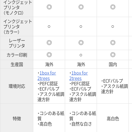
インクジェット
プリンタ
◎
◎
◎
（モノクロ）
インクジェット
プリンタ
○
○
○
（カラー）
レーザー
◎
◎
◎
プリンタ
カラー印刷
◎
○
◎
生産国
海外
海外
国内
・
1box for
・
1box for
2trees
2trees
・ECFパルプ
・PEFC認証
・PEFC認証
環境対応
・アスクル紙調
・ECFパルプ
・ECFパルプ
達方針
・アスクル紙調
・アスクル紙調
達方針
達方針
・コシのある紙
・コシのある紙
特徴
質
質
高白色
・高白色
・自然な白さ