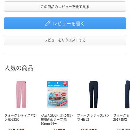
この商品のレビューを全て見る
レビューを書く
レビューをリクエストする
人気の商品
フォーク レディスパン
KAWAGUCHI 水に強い
フォーク レディスパン
フォーク 
ツ 6022SC
布用両面テープ 幅
ツ HI302
2917 白衣
10mm 94…