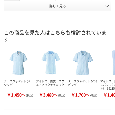
詳しく見る
サックスブルー
ピンク
ホワイト
カラー
お申込番
2125416
2125452
2125372
号
直送品
直送品
直送品
在庫
この商品を見た人はこちらも検討されていま
す
8月24日（月）まで
8月24日（月）
お届け日
数量
数量
メーカー都合により
販売停止中です
カゴへ
カ
ナースジャケット（ベー
アイトス 白衣 スク
ナースジャケット（パイ
アイトス 
シック）
エアネックチュニック
ピング）
スパンツ（
ト） 86135
￥1,450～
￥3,480～
￥1,700～
￥1,4
（税込）
（税込）
（税込）