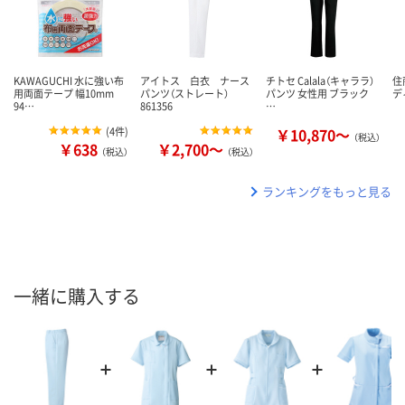
KAWAGUCHI 水に強い布
アイトス 白衣 ナース
チトセ Calala（キャララ）
住
用両面テープ 幅10mm
パンツ（ストレート）
パンツ 女性用 ブラック
デ
94…
861356
…
(
4件
)
￥10,870～
（税込）
￥638
￥2,700～
（税込）
（税込）
ランキングをもっと見る
一緒に購入する