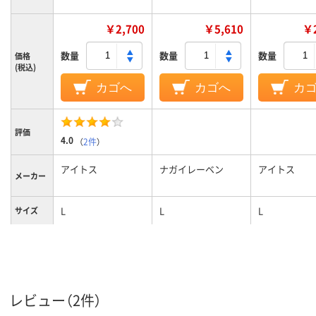
￥2,700
￥5,610
￥2
数量
数量
数量
価格
(税込)
カゴへ
カゴへ
カ
評価
4.0
（
2件
）
アイトス
ナガイレーベン
アイトス
メーカー
L
L
L
サイズ
カラーグ
ブルー系
ホワイト系
ブルー系
ループ
女性用
女性用
女性用
対象
レビュー（2件）
ストレッチギャバ
ストレッチギ
（ポリエステル
（ポリエステ
素材