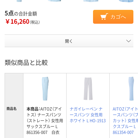
5点
の合計金額
カゴへ
￥16,260
（税込）
開く
類似商品と比較
本商品：
AITOZ（アイ
ナガイレーベン ナ
AITOZ（アイト
商品名
トス） ナースパンツ
ースパンツ 女性用
ースパンツ（
（ストレート） 女性用
ホワイト L HO-1913
カット） 女性
サックスブルー L
クスブルー L
861356-007 白衣
861354-00