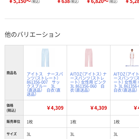
￥5,150～
￥638
￥6,820～
￥5,2
（税込）
（税込）
（税込）
他のバリエーション
商品名
アイトス ナースパ
AITOZ（アイトス） ナ
AITOZ（アイト
ンツ（ストレート）
ースパンツ（ストレ
ースパンツ（
861356-007 サッ
ート） 女性用 ピンク
ート） 女性用
クスブルー 3L
3L 861356-060 白
ト 3L 86135
（直送品） 白衣（直
衣（直送品）
白衣（直送品）
送品）
価格
￥4,309
￥4,309
￥4
(税込)
1枚
1枚
1枚
販売単位
3L
3L
3L
サイズ