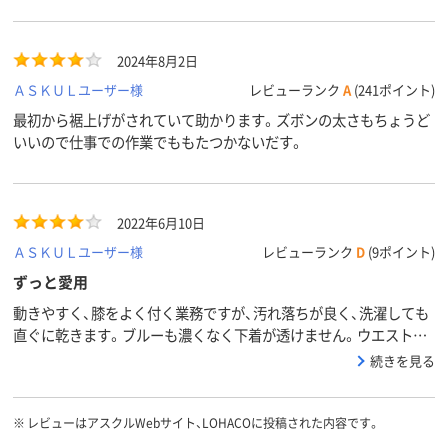
100%）
100%）
2024年8月2日
ＡＳＫＵＬユーザー様
レビューランク
A
(241ポイント)
最初から裾上げがされていて助かります。ズボンの太さもちょうど
いいので仕事での作業でももたつかないだす。
2022年6月10日
ＡＳＫＵＬユーザー様
レビューランク
D
(9ポイント)
ずっと愛用
動きやすく、膝をよく付く業務ですが、汚れ落ちが良く、洗濯しても
直ぐに乾きます。ブルーも濃くなく下着が透けません。ウエストに
ゴムが入っているので、食後の業務も快適です。
続きを見る
※
レビューはアスクルWebサイト、LOHACOに投稿された内容です。