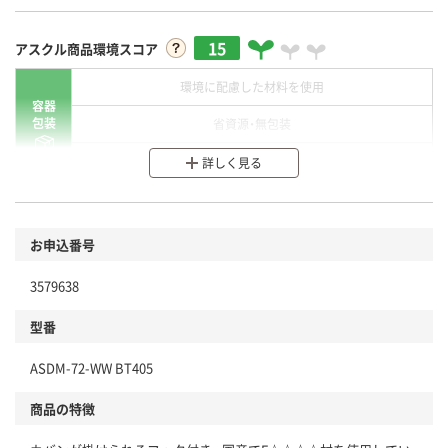
15
アスクル商品環境スコア
環境に配慮した材料を使用
容器
包装
省資源・無包装
分別・リサイクルしやすい設計
詳しく見る
環境に配慮した材料を使用
商品
お申込番号
本体
省資源・省エネ・節水
3579638
分別・リサイクルしやすい設計
型番
独自の回収スキームがある
ASDM-72-WW BT405
仕組
アスクルで資源循環している
商品の特徴
温室効果ガスなどの削減