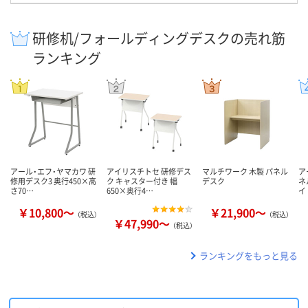
研修机/フォールディングデスクの売れ筋
ランキング
アール・エフ・ヤマカワ 研
アイリスチトセ 研修デス
マルチワーク 木製 パネル
ア
修用デスク3 奥行450×高
ク キャスター付き 幅
デスク
ネ
さ70…
650×奥行4…
イ
￥10,800～
￥21,900～
（税込）
（税込）
￥47,990～
（税込）
ランキングをもっと見る