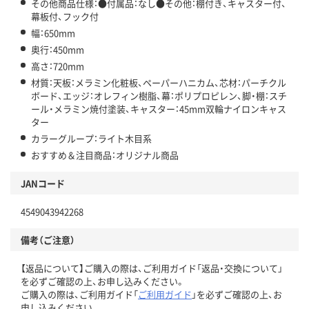
その他商品仕様：●付属品：なし●その他：棚付き、キャスター付、
幕板付、フック付
幅：650mm
奥行：450mm
高さ：720mm
材質：天板：メラミン化粧板、ペーパーハニカム、芯材：パーチクル
ボード、エッジ：オレフィン樹脂、幕：ポリプロピレン、脚・棚：スチ
ール・メラミン焼付塗装、キャスター：45mm双輪ナイロンキャス
ター
カラーグループ：ライト木目系
おすすめ＆注目商品：オリジナル商品
JANコード
4549043942268
備考（ご注意）
【返品について】ご購入の際は、ご利用ガイド「返品・交換について」
を必ずご確認の上、お申し込みください。
ご購入の際は、ご利用ガイド「
ご利用ガイド
」を必ずご確認の上、お
申し込みください。