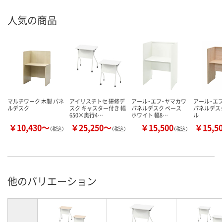
人気の商品
マルチワーク 木製 パネ
アイリスチトセ 研修デ
アール・エフ・ヤマカワ
アール・エ
ルデスク
スク キャスター付き 幅
パネルデスク ベース
パネルデス
650×奥行4…
ホワイト 幅8…
ル
￥10,430～
￥25,250～
￥15,500
￥15,5
（税込）
（税込）
（税込）
他のバリエーション