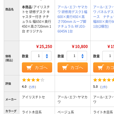
本商品：
アイリスチ
アール・エフ・ヤマカ
アール・エフ
商品名
トセ 研修デスク キ
ワ 研修用デスク3 幅
ワ パネルデス
ャスター付き ナチ
600×奥行450×高
ース ナチュ
ュラル 幅650×奥行
さ700mm ループ脚
幅800×奥行6
450×高さ720mm 1
ナチュラル RFJD3-
1台(2梱包)
台 オリジナル
6045N 1台
￥25,250
￥10,800
￥15
数量
数量
数量
価格
(税込)
カゴへ
カゴへ
カ
評価
4.0
5.0
（
5件
）
（
1件
）
アイリスチトセ
アール・エフ・ヤマカ
アール・エフ
メーカー
ワ
ワ
カラーグ
ライト木目系
ベージュ系
ライト木目系