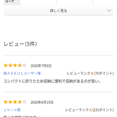
ループ
詳しく見る
研修デスク
研修机／フォ
商品区分
ィングデスク
10kg
8.5kg
質量
アスクル
商品環境
15
レビュー（5件）
スコア
2026年7月6日
緑ＡＳＫＵＬユーザー様
レビューランク
B
(75ポイント)
コンパクトに折りたため収納に便利で収納があるのが良い。
2026年6月19日
ｓｈｉｎ様
レビューランク
A
(231ポイント)