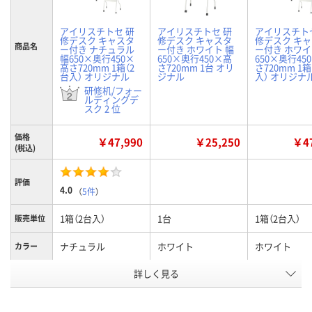
アイリスチトセ 研
アイリスチトセ 研
アイリスチト
修デスク キャスタ
修デスク キャスタ
修デスク キ
商品名
ー付き ナチュラル
ー付き ホワイト 幅
ー付き ホワイ
幅650×奥行450×
650×奥行450×高
650×奥行45
高さ720mm 1箱（2
さ720mm 1台 オリ
さ720mm 1箱
台入） オリジナル
ジナル
入） オリジナ
研修机/フォー
ルディングデ
スク 2 位
価格
￥47,990
￥25,250
￥47
(税込)
評価
4.0
（
5件
）
1箱（2台入）
1台
1箱（2台入）
販売単位
ナチュラル
ホワイト
ホワイト
カラー
お申込番
詳しく見る
3584852
3579629
3584665
号
あり
あり
あり
在庫