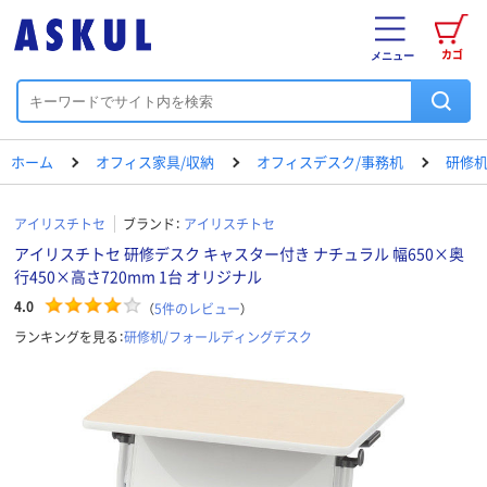
カゴ
メニュー
ホーム
オフィス家具/収納
オフィスデスク/事務机
研修机
アイリスチトセ
ブランド：
アイリスチトセ
アイリスチトセ 研修デスク キャスター付き ナチュラル 幅650×奥
行450×高さ720mm 1台 オリジナル
4.0
（
5
件のレビュー
）
ランキングを見る：
研修机/フォールディングデスク