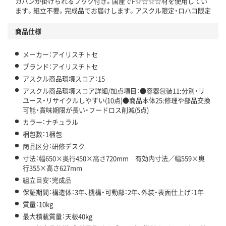
カバンが掛けられるフック付き。国産でF☆☆☆☆材を使用してい
この商品の環境配慮ポイントです。下記商品詳細「
ます。組立不要。完成品でお届けします。アスクル限定・ロハコ限定
アスクル商品環境スコア詳細／加点項目
」で確認できます。
商品仕様
メーカー：アイリスチトセ
ブランド：アイリスチトセ
アスクル商品環境スコア：15
アスクル商品環境スコア詳細/加点項目：●容器包装11:分別・リ
ユース・リサイクルしやすい(10点)●商品本体25:修理や部品交換
可能・賞味期限が長い・フードロス削減(5点)
カラー：ナチュラル
梱包数：1梱包
商品区分：研修デスク
寸法：幅650×奥行450×高さ720mm 有効内寸法／幅559×奥
行355×高さ627mm
組立目安：完成品
保証期間：構造体：3年、機構・可動部：2年、外装・表面仕上げ：1年
質量：10kg
最大積載質量：天板40kg