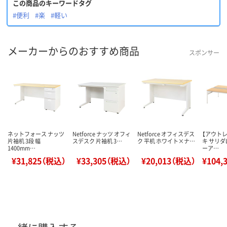
この商品のキーワードタグ
#便利
#楽
#軽い
メーカーからのおすすめ商品
スポンサー
ネットフォース ナッツ
Netforce ナッツ オフィ
Netforce オフィスデス
【アウト
片袖机 3段 幅
スデスク 片袖机 3…
ク 平机 ホワイト×ナ…
キ サリダ
1400mm…
ーア…
¥31,825（税込）
¥33,305（税込）
¥20,013（税込）
¥104,