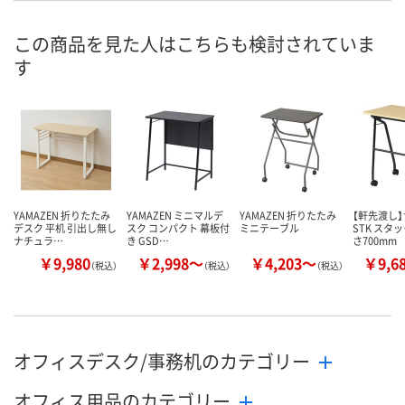
8月7日（金）
8月7日（金）
8月7日（金）
お届け日
この商品を見た人はこちらも検討されていま
す
数量
数量
数量
カゴへ
カゴへ
カ
YAMAZEN 折りたたみ
YAMAZEN ミニマルデ
YAMAZEN 折りたたみ
【軒先渡し
デスク 平机 引出し無し
スク コンパクト 幕板付
ミニテーブル
STK スタ
ナチュラ…
き GSD…
さ700mm
￥9,980
￥2,998～
￥4,203～
￥9,6
（税込）
（税込）
（税込）
オフィスデスク/事務机のカテゴリー
オフィス用品のカテゴリー