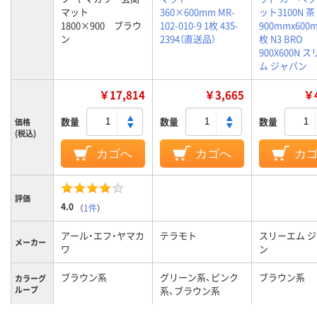
マット
360×600mm MR-
ット3100N 茶
1800×900 ブラウ
102-010-9 1枚 435-
900mmx600m
ン
2394（直送品）
枚 N3 BRO
900X600N 
ム ジャパン
￥17,814
￥3,665
￥4
数量
数量
数量
価格
(税込)
カゴへ
カゴへ
カ
評価
4.0
（
1件
）
アール・エフ・ヤマカ
テラモト
スリーエム 
メーカー
ワ
ン
ブラウン系
グリーン系、ピンク
ブラウン系
カラーグ
ループ
系、ブラウン系