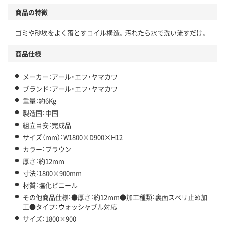
商品の特徴
ゴミや砂埃をよく落とすコイル構造。汚れたら水で洗い流すだけ。
商品仕様
メーカー：アール・エフ・ヤマカワ
ブランド：アール・エフ・ヤマカワ
重量：約6Kg
製造国：中国
組立目安：完成品
サイズ（mm）：W1800×D900×H12
カラー：ブラウン
厚さ：約12mm
寸法：1800×900mm
材質：塩化ビニール
その他商品仕様：●厚さ：約12mm●加工種類：裏面スベリ止め加
工●タイプ：ウォッシャブル対応
サイズ：1800×900