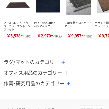
カゴへ
カゴへ
カ
アール・エフ・ヤマカ
Iron Horse Stripe
山崎産業 クロスハード
テラモト 
ワ カラーエントラン
45×75 cm クリー…
マット
ニューテラ
スマット
￥5,538～
￥2,970～
￥9,957～
￥9,7
（税込）
（税込）
（税込）
ラグ/マットのカテゴリー
オフィス用品のカテゴリー
作業・研究用品のカテゴリー