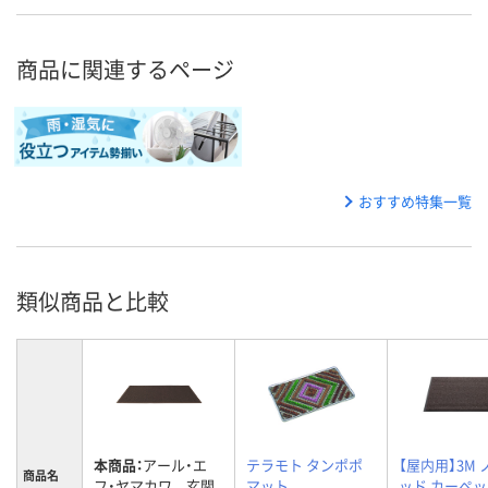
商品に関連するページ
おすすめ特集一覧
類似商品と比較
本商品：
アール・エ
テラモト タンポポ
【屋内用】3M
商品名
フ・ヤマカワ 玄関
マット
ッド カーペ