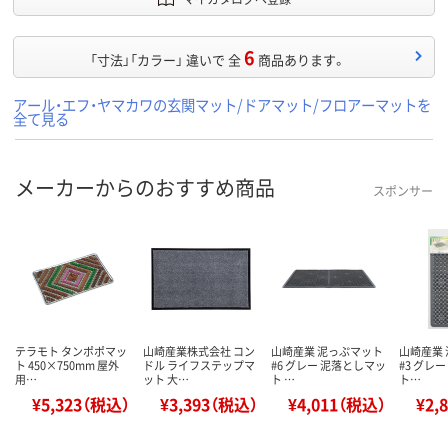
6
「寸法」「カラー」 違いで 全
商品あります。
アール・エフ・ヤマカワの玄関マット/ドアマット/フロアーマットを
全て見る
メーカーからのおすすめ商品
スポンサー
テラモト タンポポマッ
山崎産業株式会社 コン
山崎産業 泥っぷマット
山崎産業
ト 450×750mm 屋外
ドル ライフステップマ
#6 グレー 泥落としマッ
#3 グレ
用…
ット 大…
ト …
ト…
¥5,323（税込）
¥3,393（税込）
¥4,011（税込）
¥2,