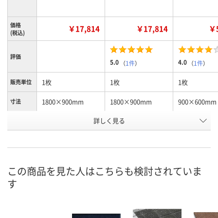
価格
￥17,814
￥17,814
￥5
(税込)
評価
5.0
4.0
（
1件
）
（
1件
）
1枚
1枚
1枚
販売単位
1800×900mm
1800×900mm
900×600mm
寸法
詳しく見る
グリーン
ブルー
グリーン
カラー
お申込番
367418
1620870
367365
号
3点
4点
あり
在庫
この商品を見た人はこちらも検討されていま
す
8月8日（土）
8月8日（土）
8月8日（土）
お届け日
数量
数量
数量