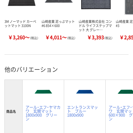
3M ノーマッド カーペ
山崎産業 泥っぷマット
山崎産業株式会社 コン
山崎産業 
ットマット 3100N
#6 854×600
ドル ライフステップマ
#3
ット 大 グレー…
￥3,260～
￥4,011～
￥3,393
￥2,8
（税込）
（税込）
（税込）
他のバリエーション
アール・エフ・ヤマカ
エントランスマッ
アール・エフ
ワ 玄関マット
ト ブルー
ワ 玄関マ
商品名
1800x900 グリー
1800x900
600×900 
ン
ン