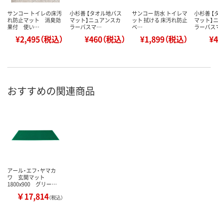
サンコー トイレの床汚
小杉善 【タオル地バス
サンコー 防水 トイレマ
小杉善 【
れ防止マット 消臭効
マット】ニュアンスカ
ット 拭ける 床汚れ防止
マット】
果付 使い…
ラーバスマ…
ベ…
ラーバス
¥2,495（税込）
¥460（税込）
¥1,899（税込）
¥
おすすめの関連商品
アール・エフ・ヤマカ
ワ 玄関マット
1800x900 グリー…
￥17,814
（税込）