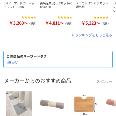
3M ノーマッド カーペッ
山崎産業 泥っぷマット#6
テラモト タンポポマット
山
トマット 3100N
854×600
屋外用
ル
大
￥3,260～
￥4,011～
￥5,323～
（税込）
（税込）
（税込）
ランキングをもっと見る
この商品のキーワードタグ
#細かい
メーカーからのおすすめ商品
スポンサー