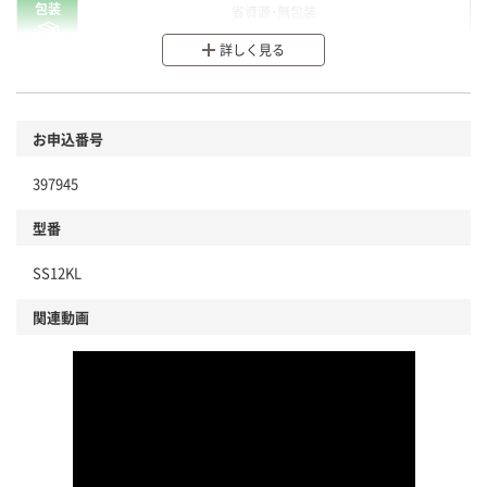
包装
省資源・無包装
詳しく見る
分別・リサイクルしやすい設計
環境に配慮した材料を使用
商品
お申込番号
本体
省資源・省エネ・節水
397945
分別・リサイクルしやすい設計
型番
独自の回収スキームがある
SS12KL
仕組
アスクルで資源循環している
関連動画
温室効果ガスなどの削減
この商品の環境配慮ポイントです。下記商品詳細「
アスクル商品環境スコア詳細／加点項目
」で確認できます。