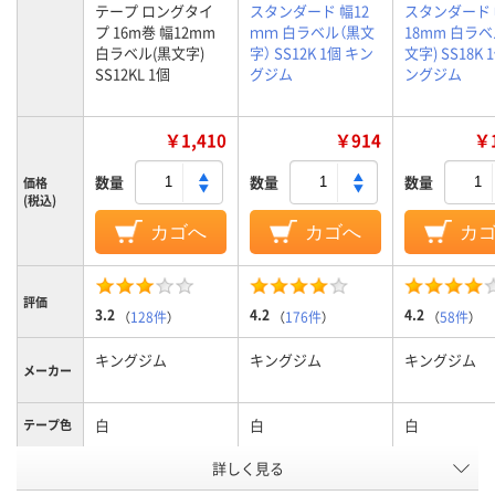
テープ ロングタイ
スタンダード 幅12
スタンダード
プ 16m巻 幅12mm
ｍｍ 白ラベル（黒文
18mm 白ラベ
白ラベル(黒文字)
字） SS12K 1個 キン
文字) SS18K 
SS12KL 1個
グジム
ングジム
￥1,410
￥914
￥1
数量
数量
数量
価格
(税込)
カゴへ
カゴへ
カ
評価
3.2
4.2
4.2
（
128件
）
（
176件
）
（
58件
）
キングジム
キングジム
キングジム
メーカー
白
白
白
テープ色
詳しく見る
黒
黒
黒
文字色