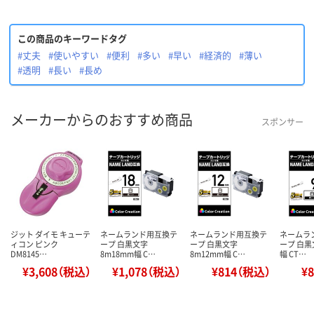
この商品のキーワードタグ
#丈夫
#使いやすい
#便利
#多い
#早い
#経済的
#薄い
#透明
#長い
#長め
メーカーからのおすすめ商品
スポンサー
ジット ダイモ キューテ
ネームランド用互換テ
ネームランド用互換テ
ネームラ
ィコン ピンク
ープ 白黒文字
ープ 白黒文字
ープ 白黒
DM8145…
8m18mm幅 C…
8m12mm幅 C…
幅 CT…
¥3,608（税込）
¥1,078（税込）
¥814（税込）
¥