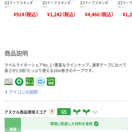
正】テープ スタンダ
正】テープ スタンダ
正】テープ スタンダ
正】テープ
ー…
ー…
ー…
ー…
¥914（税込）
¥1,242（税込）
¥4,466（税込）
¥1,
商品説明
ラベルライターシェアNo.１！豊富なラインナップ。通常テープに比べて
長さが1.5倍！たっぷり使える16m巻きのテープです。
アイコンの説明
65
アスクル商品環境スコア
環境に配慮した材料を使用
容器