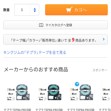
数量
カゴへ
マイカタログへ登録
9
「テープ幅」「カラー」「販売単位」 違いで 全
商品あります。
キングジムの「テプラ」テープを全て見る
メーカーからのおすすめ商品
スポンサー
テプラ TEPRA PRO【純
テプラ TEPRA PRO【純
テプラ TEPRA PRO【純
テプラ TE