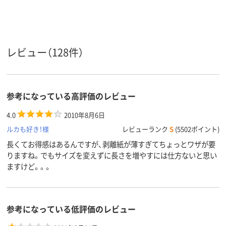
12mm
12mm
18mm
テープ幅
純正
純正
純正
タイプ
テープ長
16m、16m巻、16m
8m
8m
レビュー（128件）
さ
アスクル
商品環境
65
65
65
スコア
参考になっている高評価のレビュー
4.0
2010年8月6日
ルカも好き！様
レビューランク
S
(5502ポイント)
長くてお得感はあるんですが、剥離紙が薄すぎてちょっとワザが要
りますね。でもサイズを変えずに長さを増やすには仕方ないと思い
ますけど。。。
参考になっている低評価のレビュー