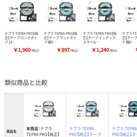
テプラ TEPRA PRO【純
テプラ TEPRA PRO【純
テプラ TEPRA PRO【純
テプラ TE
正】テープ ロングタイ
正】テープ マットタイ
正】テープ インデック
正】テープ
プ 16…
プ 幅9…
スラベル…
ド 幅6…
￥1,960
￥897
￥1,240
（税込）
（税込）
（税込）
類似商品と比較
本商品：
テプラ
テプラ TEPRA
テプラ TEPRA
商品名
TEPRA PRO【純正】
PRO【純正】テープ
PRO【純正】