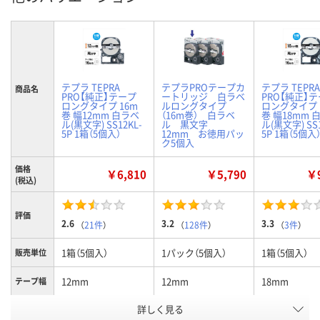
テプラ TEPRA
テプラPROテープカ
テプラ TEPRA
商品名
PRO【純正】テープ
ートリッジ 白ラベ
PRO【純正】
ロングタイプ 16m
ルロングタイプ
ロングタイプ 
巻 幅12mm 白ラベ
（16m巻） 白ラベ
巻 幅18mm 
ル(黒文字) SS12KL-
ル 黒文字
ル(黒文字) SS1
5P 1箱（5個入）
12mm お徳用パッ
5P 1箱（5個入
ク5個入
価格
￥6,810
￥5,790
￥9
(税込)
評価
2.6
3.2
3.3
（
21件
）
（
128件
）
（
3件
）
1箱（5個入）
1パック（5個入）
1箱（5個入）
販売単位
12mm
12mm
18mm
テープ幅
詳しく見る
白
白ラベル 黒文字
白
カラー