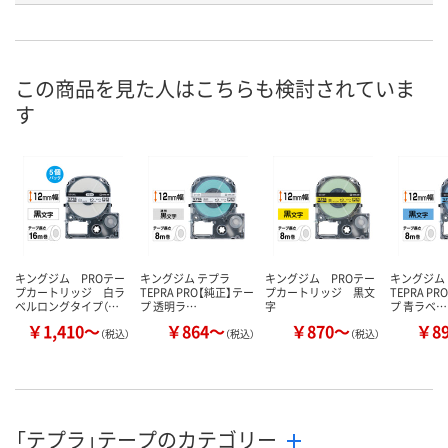
お申込番
3448547
519082
3448556
号
あり
入荷待ち
5点
在庫
この商品を見た人はこちらも検討されていま
す
8月10日（月）
8月10日（月）
お届け日
数量
数量
お取り扱い終了しま
した
カゴへ
カ
キングジム PROテー
キングジム テプラ
キングジム PROテー
キングジム
プカートリッジ 白ラ
TEPRA PRO【純正】テー
プカートリッジ 黒文
TEPRA P
ベルロングタイプ（…
プ 透明ラ…
字
プ 青ラベ…
￥1,410～
￥864～
￥870～
￥8
（税込）
（税込）
（税込）
「テプラ」テープのカテゴリー