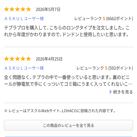
2026年5月7日
ＡＳＫＵＬユーザー様
レビューランク
S
(6662ポイント)
テプラプロを購入して、こちらのロングタイプを注文しました。こ
れから年度がかわりますので、ドンドンと使用したいと思います。
2026年4月25日
ＡＳＫＵＬユーザー様
レビューランク
S
(592ポイント)
全く問題なく、テプラの中で一番使っていると思います。裏のビニ
ールが静電気で手にくっついてゴミ箱にうまく入ってくれないこと
ぐらいしか問題を思いつきません。はがしにくい問題については、
続きを見る
もっと幅が狭いテプラでは、はがしにくいと思うこともありますが、
慣れればいいだけのような気がします。
※
レビューはアスクルWebサイト、LOHACOに投稿された内容です。
この商品のレビューを全て見る