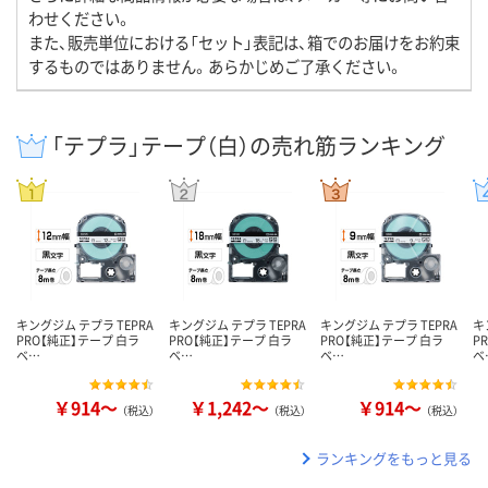
わせください。
また、販売単位における「セット」表記は、箱でのお届けをお約束
するものではありません。あらかじめご了承ください。
「テプラ」テープ（白）の売れ筋ランキング
キングジム テプラ TEPRA
キングジム テプラ TEPRA
キングジム テプラ TEPRA
キ
PRO【純正】テープ 白ラ
PRO【純正】テープ 白ラ
PRO【純正】テープ 白ラ
P
ベ…
ベ…
ベ…
ベ
￥914～
￥1,242～
￥914～
（税込）
（税込）
（税込）
ランキングをもっと見る