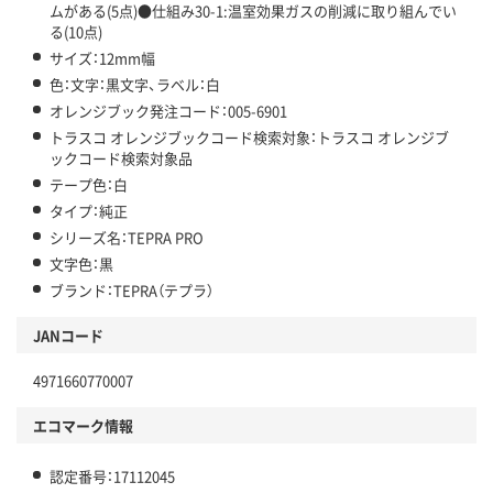
ムがある(5点)●仕組み30-1:温室効果ガスの削減に取り組んでい
る(10点)
サイズ：12mm幅
色：文字：黒文字、ラベル：白
オレンジブック発注コード：005-6901
トラスコ オレンジブックコード検索対象：トラスコ オレンジブ
ックコード検索対象品
テープ色：白
タイプ：純正
シリーズ名：TEPRA PRO
文字色：黒
ブランド：TEPRA（テプラ）
JANコード
4971660770007
エコマーク情報
認定番号：17112045