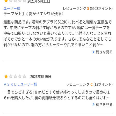
2021年5月21日
ユーザー様
レビューランク
S
(5502ポイント)
テープが上手く剥がせずシワが残る！
最悪な商品です。通常のテプラ（SS12K）に比べると粗悪な互換品で
す。中央にテープの剥がす線があるのですが、箱には一度テープを
中央で山折りにしなさいと書いてあります。当然そんなことをすれ
ばでかでかと一本の太い皺が入ります。さらにそんなことをしても
剥がせないので、端の方からカッターや爪でうまいこと剥が…
続きを見る
2026年6月9日
ＡＳＫＵＬユーザー様
レビューランク
C
(13ポイント)
一言でひどすぎる！８ｍだとすぐ使い終わってしまうので長めの１
６ｍを購入したが、裏の剥離紙を取ろうとするのにも全くはがれず
使い物になりません！！
続きを見る