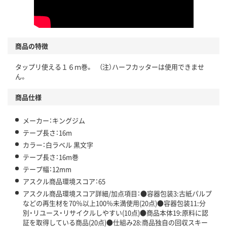
商品の特徴
タップリ使える１６ｍ巻。 （注）ハーフカッターは使用できませ
ん。
商品仕様
メーカー：キングジム
テープ長さ：16m
カラー：白ラベル 黒文字
テープ長さ：16m巻
テープ幅：12mm
アスクル商品環境スコア：65
アスクル商品環境スコア詳細/加点項目：●容器包装3:古紙パルプ
などの再生材を70％以上100％未満使用(20点)●容器包装11:分
別・リユース・リサイクルしやすい(10点)●商品本体19:原料に認
証を取得している商品(20点)●仕組み28:商品独自の回収スキー