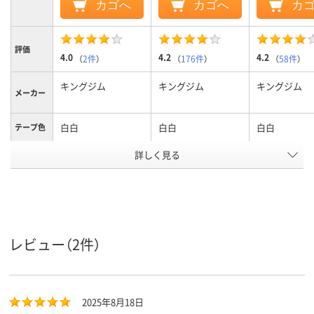
カゴへ
カゴへ
カ
評価
4.0
4.2
4.2
（
2件
）
（
176件
）
（
58件
）
キングジム
キングジム
キングジム
メーカー
白白
白白
白白
テープ色
詳しく見る
黒黒
黒黒
黒黒
文字色
24、24mm24mm
12mm
18mm
テープ幅
純正
純正
純正
タイプ
テープ長
88m
8m8m
8m8m
レビュー（2件）
さ
アスクル
商品環境
65
65
65
スコア
2025年8月18日