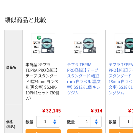
類似商品と比較
本商品：
テプラ
テプラ TEPRA
テプラ TEPRA
商品名
TEPRA PRO【純正】
PRO【純正】テープ
PRO【純正】
テープ スタンダー
スタンダード 幅12
スタンダード
ド 幅24mm 白ラベ
ｍｍ 白ラベル（黒文
18mm 白ラベ
ル(黒文字) SS24K-
字） SS12K 1個 キン
文字) SS18K 
10PN 1セット（30個
グジム
ングジム
入）
￥32,145
￥914
￥1
数量
数量
数量
価格
(税込)