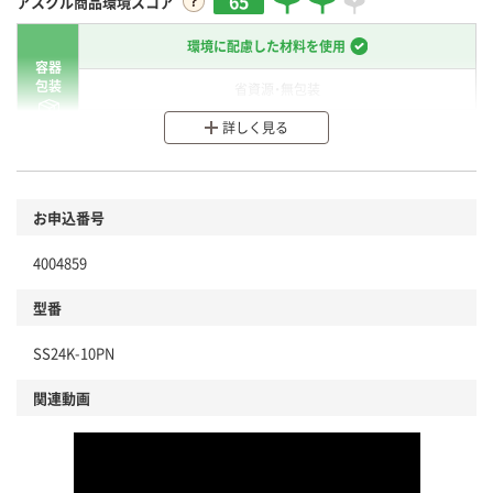
65
アスクル商品環境スコア
環境に配慮した材料を使用
容器
包装
省資源・無包装
詳しく見る
分別・リサイクルしやすい設計
環境に配慮した材料を使用
商品
お申込番号
本体
省資源・省エネ・節水
4004859
分別・リサイクルしやすい設計
型番
独自の回収スキームがある
SS24K-10PN
仕組
アスクルで資源循環している
関連動画
温室効果ガスなどの削減
この商品の環境配慮ポイントです。下記商品詳細「
アスクル商品環境スコア詳細／加点項目
」で確認できます。