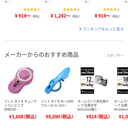
ベ…
ベ…
ベ…
ベ
￥914～
￥1,242～
￥914～
（税込）
（税込）
（税込）
ランキングをもっと見る
メーカーからのおすすめ商品
スポンサー
ジット ダイモ キューテ
ジット ダイモ Mー1595
ネームランド用互換テ
ネームラ
ィコン ピンク
ブルー(6・9・12m…
ープ 白黒文字
ープ 白黒
DM8145…
8m12mm幅 C…
8m18mm
¥3,608（税込）
¥8,690（税込）
¥814（税込）
¥1,