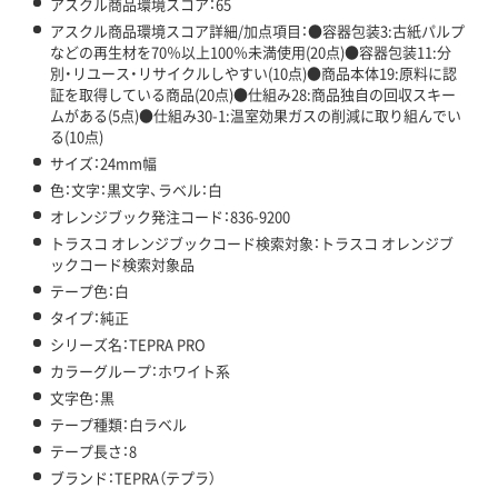
アスクル商品環境スコア：65
アスクル商品環境スコア詳細/加点項目：●容器包装3:古紙パルプ
などの再生材を70％以上100％未満使用(20点)●容器包装11:分
別・リユース・リサイクルしやすい(10点)●商品本体19:原料に認
証を取得している商品(20点)●仕組み28:商品独自の回収スキー
ムがある(5点)●仕組み30-1:温室効果ガスの削減に取り組んでい
る(10点)
サイズ：24mm幅
色：文字：黒文字、ラベル：白
オレンジブック発注コード：836-9200
トラスコ オレンジブックコード検索対象：トラスコ オレンジブ
ックコード検索対象品
テープ色：白
タイプ：純正
シリーズ名：TEPRA PRO
カラーグループ：ホワイト系
文字色：黒
テープ種類：白ラベル
テープ長さ：8
ブランド：TEPRA（テプラ）