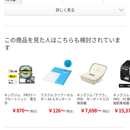
お申込番
詳しく見る
EW59524
522598
330759
号
あり
あり
あり
在庫
8月7日（金）
8月7日（金）
8月7日（金）
お届け日
この商品を見た人はこちらも検討されていま
す
数量
数量
数量
カゴへ
カゴへ
カ
キングジム PROテー
アスクル クリアーホル
キングジム 「テプラ」
キングジム 
プカートリッジ 黒文
ダー A4 スタンダード
PRO キーボード入力
PRO PC
字
専用機
接続専用機
￥870～
￥126～
￥7,698～
￥15,3
（税込）
（税込）
（税込）