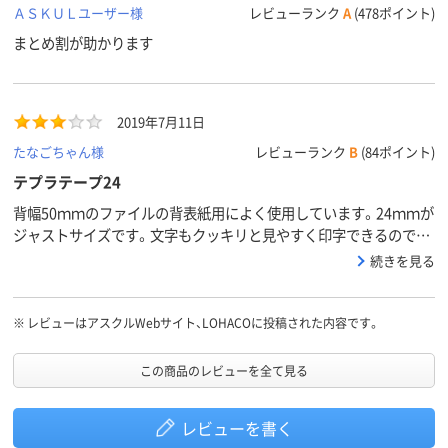
ＡＳＫＵＬユーザー様
レビューランク
A
(478ポイント)
まとめ割が助かります
2019年7月11日
たなごちゃん様
レビューランク
B
(84ポイント)
テプラテープ24
背幅50ｍｍのファイルの背表紙用によく使用しています。24ｍｍが
ジャストサイズです。文字もクッキリと見やすく印字できるので、
重宝しています。ただ、たまにですが、印字すると黒いテープまで一
続きを見る
緒にくっついてきてしまう商品があり、でも勿体ないので、そのまま
使用しています。一緒にくっついてきてしまう黒テープをゆっくり
剥がせば文字は印字されています。
※
レビューはアスクルWebサイト、LOHACOに投稿された内容です。
この商品のレビューを全て見る
レビューを書く