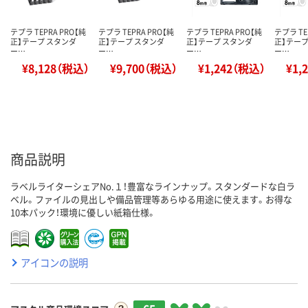
テプラ TEPRA PRO【純
テプラ TEPRA PRO【純
テプラ TEPRA PRO【純
テプラ TE
正】テープ スタンダ
正】テープ スタンダ
正】テープ スタンダ
正】テープ
ー…
ー…
ー…
ー…
¥8,128（税込）
¥9,700（税込）
¥1,242（税込）
¥1,
商品説明
ラベルライターシェアNo.１！豊富なラインナップ。スタンダードな白ラ
ベル。ファイルの見出しや備品管理等あらゆる用途に使えます。お得な
10本パック！環境に優しい紙箱仕様。
アイコンの説明