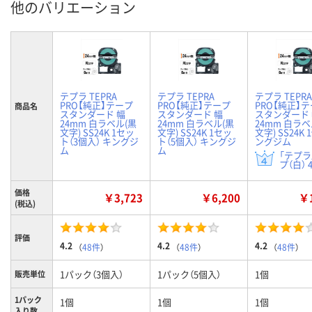
他のバリエーション
テプラ TEPRA
テプラ TEPRA
テプラ TEPRA
PRO【純正】テープ
PRO【純正】テープ
PRO【純正】
商品名
スタンダード 幅
スタンダード 幅
スタンダード
24mm 白ラベル(黒
24mm 白ラベル(黒
24mm 白ラベ
文字) SS24K 1セッ
文字) SS24K 1セッ
文字) SS24K 
ト（3個入） キングジ
ト（5個入） キングジ
ングジム
ム
ム
「テプラ
プ（白） 
価格
￥3,723
￥6,200
￥1
(税込)
評価
4.2
4.2
4.2
（
48件
）
（
48件
）
（
48件
）
1パック（3個入）
1パック（5個入）
1個
販売単位
1パック
1個
1個
1個
入り数