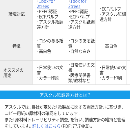
・
1box for
・
1box for
2trees
2trees
・ECFパルプ
・PEFC認証
・PEFC認証
環境対応
・アスクル紙調
・ECFパルプ
・ECFパルプ
達方針
・アスクル紙調
・アスクル紙調
達方針
達方針
・コシのある紙
・コシのある紙
特徴
質
質
高白色
・高白色
・自然な白さ
・日常使いの文
・日常使いの文
・日常使いの文
オススメの
書
書
書
用途
・医療関係書
・カラー印刷
・カラー印刷
類/教材など
アスクル紙調達方針とは？
アスクルでは、自社が定めた「紙製品に関する調達方針」に基づき、
コピー用紙の原材料の確認をしています。
また「原材料トレーサビリティ調査」を行い、調達方針の維持と管理
をしています。
詳しくはこちら
（PDF: 77.74KB）。