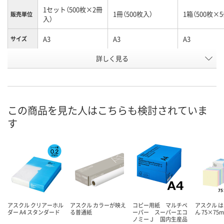
1セット（500枚×2冊
1冊（500枚入）
1箱（500枚×
販売単位
入）
A3
A3
A3
サイズ
お申込番
詳しく見る
529098
688906
542705
号
あり
あり
あり
在庫
8月10日（月）
8月10日（月）
8月10日（月）
お届け日
この商品を見た人はこちらも検討されていま
す
数量
数量
数量
カゴへ
カゴへ
カ
アスクル クリアーホル
アスクル カラーが映え
コピー用紙 マルチペ
アスクル は
ダー A4 スタンダード
る普通紙
ーパー スーパーエコ
ん 75×75
ノミーＪ 国内生産品