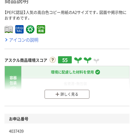
商品説明
【PEFC認証】人気の高白色コピー用紙のA2サイズです。図面や掲示物に
おすすめです。
アイコンの説明
55
アスクル商品環境スコア
環境に配慮した材料を使用
容器
包装
省資源・無包装
詳しく見る
分別・リサイクルしやすい設計
環境に配慮した材料を使用
商品
お申込番号
本体
省資源・省エネ・節水
4037439