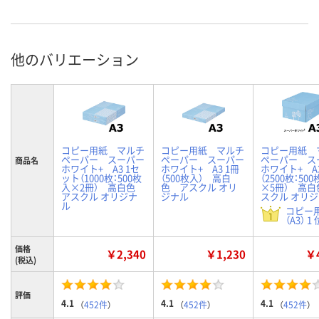
他のバリエーション
コピー用紙 マルチ
コピー用紙 マルチ
コピー用紙 
ペーパー スーパー
ペーパー スーパー
ペーパー ス
商品名
ホワイト+ A3 1セ
ホワイト+ A3 1冊
ホワイト+ A3
ット（1000枚：500枚
（500枚入） 高白
（2500枚：50
入×2冊） 高白色
色 アスクル オリ
×5冊） 高白
アスクル オリジナ
ジナル
スクル オリ
ル
コピー
（A3） 1 
価格
￥2,340
￥1,230
￥4
(税込)
評価
4.1
4.1
4.1
（
452件
）
（
452件
）
（
452件
）