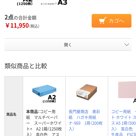
2点
の合計金額
カゴへ
￥11,950
（税込）
開く
類似商品と比較
本商品：
コピー用
長門屋商店 美彩
コピー用紙 
商品名
紙 マルチペーパ
紙 ハガキ用紙
ト ホワイト 
ー スーパーホワイ
ナ-969 1冊（200枚
ス A5 1冊（50
ト+ A2 1箱（1250枚
入）
入） 高白色
入） 高白色 アス
生産品 FS