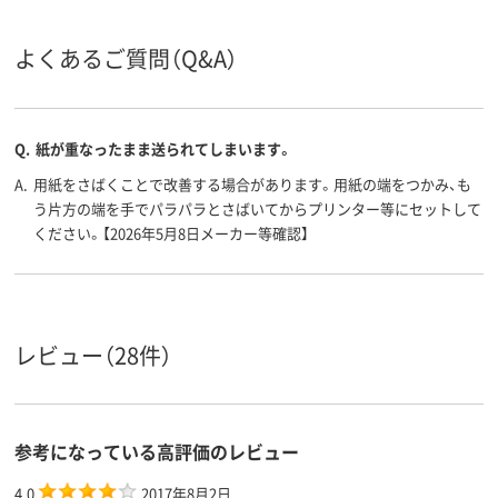
コピー用紙
その他/特殊用紙
コピー用紙
用紙の種
類
よくあるご質問（Q&A）
250
200、200枚
500
枚数
A2（420×594mm）、
はがき
A5 （148 × 21
Q.
紙が重なったまま送られてしまいます。
サイズ
A2
mm）、A5
A.
用紙をさばくことで改善する場合があります。用紙の端をつかみ、も
アスクル
う片方の端を手でパラパラとさばいてからプリンター等にセットして
商品環境
55
45
ください。【2026年5月8日メーカー等確認】
スコア
レビュー（28件）
参考になっている高評価のレビュー
4.0
2017年8月2日