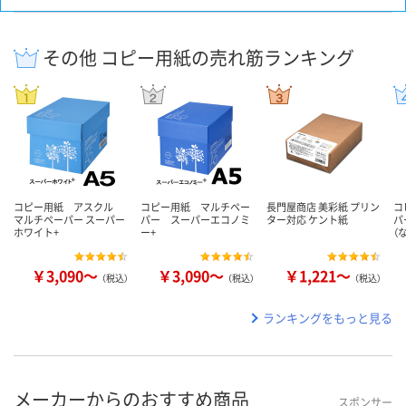
その他 コピー用紙の売れ筋ランキング
コピー用紙 アスクル
コピー用紙 マルチペー
長門屋商店 美彩紙 プリン
コ
マルチペーパー スーパー
パー スーパーエコノミ
ター対応 ケント紙
パ
ホワイト+
ー+
（
￥3,090～
￥3,090～
￥1,221～
（税込）
（税込）
（税込）
ランキングをもっと見る
メーカーからのおすすめ商品
スポンサー