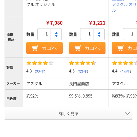
クル オリジナル
アスクル オ
ル
￥7,080
￥1,221
数量
数量
数量
価格
(税込)
カゴへ
カゴへ
カ
評価
4.3
4.5
4.4
（
28件
）
（
33件
）
（
14件
）
アスクル
長門屋商店
アスクル
メーカー
約92%
99.5%、0.995
約93％、約93
白色度
用紙の厚
詳しく見る
約90μm(0.09mm)
230μm
約95μm(0.09
さ
PEFC認証
FSC認証
環境対応