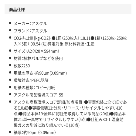
分別・リサイクルしやすい設計
商品仕様
独自の回収スキームがある
メーカー：アスクル
仕組
アスクルで資源循環している
ブランド：アスクル
CO2排出量 [kg-CO2]：●1冊（250枚入）:18.11●1箱（1250枚：250枚
温室効果ガスなどの削減
入×5冊）:90.54 (注)算定対象:原材料調達・生産
サイズ：A2（420×594mm）
この商品の環境配慮ポイントです。下記商品詳細「
材質：植林パルプなどを使用
アスクル商品環境スコア詳細／加点項目
」で確認できます。
枚数：250
用紙の厚さ：約90μm(0.09mm)
環境対応：PEFC認証
用紙の種類：コピー用紙
アスクル商品環境スコア：55
アスクル商品環境スコア詳細/加点項目：●容器包装1:全て紙であ
る(10点)●容器包装11:分別・リユース・リサイクルしやすい(10
点)●商品本体19:原料に認証を取得している商品(20点)●商品本
体21:単一素材でリサイクルしやすい(5点)●仕組み30-1:温室効
果ガスの削減に取り組んでいる(10点)
紙厚：約90μm（0.09mm）