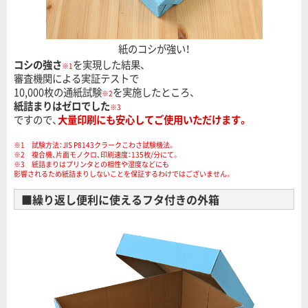
紙のコシが強い！
コシの強さ
を実現した結果、
※1
審査機関による実証テストで
10,000枚の通紙試験
を実施したところ、
※2
紙詰まりはゼロでした
※3
ですので、
大量印刷にも安心してご使用いただけます。
※1 試験方法：JIS P8143クラークこわさ試験機法。
※2 複合機、片面モノクロ、印刷速度：135枚/分にて。
※3 紙詰まりはプリンタとの相性や湿度などにも
影響されるため紙詰まりしないことを保証するわけではございません。
■繰り返し便利に使えるフタ付きの外箱