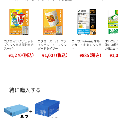
コクヨ インクジェット
コクヨ スーパーファ
エーワン（A-one）マル
エレコム 
プリンタ用紙 厚紙用紙
イングレード スタン
チカード 名刺 ミシン目
準/120枚/
スーパ…
ダードタイプ…
…
JMN1W
¥1,270（税込）
¥1,007（税込）
¥885（税込）
¥1,
一緒に購入する