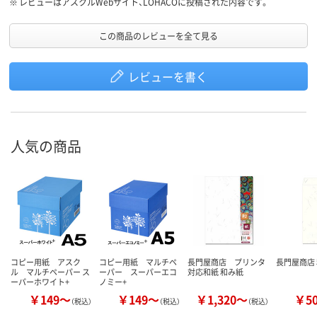
※
レビューはアスクルWebサイト、LOHACOに投稿された内容です。
この商品のレビューを全て見る
レビューを書く
人気の商品
コピー用紙 アスク
コピー用紙 マルチペ
長門屋商店 プリンタ
長門屋商店
ル マルチペーパー ス
ーパー スーパーエコ
対応和紙 和み紙
ーパーホワイト+
ノミー+
￥149～
￥149～
￥1,320～
￥5
（税込）
（税込）
（税込）