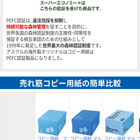
PEFC認証は、
違法伐採を抑制
し
持続可能な森林管理
を促すことを目的に、
世界各国の森林認証制度の互換性・同等性を
保証する相互承認のための仕組みとして
1999年に発足した
世界最大の森林認証制度
です。
アスクルの海外製オリジナルはコピー用紙は
PEFC認証製品になりました。
売れ筋コピー用紙の簡単比較
コピー用紙 マ
コピー用紙 マル
コピー用紙 マル