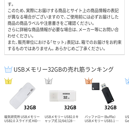
す。
このため、実際にお届けする商品とサイト上の商品情報の表記
が異なる場合がございますので、ご使用前には必ずお届けした
商品の商品ラベルや注意書きをご確認ください。
さらに詳細な商品情報が必要な場合は、メーカー等にお問い合
わせください。
また、販売単位における「セット」表記は、箱でのお届けをお約束
するものではありません。あらかじめご了承ください。
USBメモリー32GBの売れ筋ランキング
磁気研究所 USBメモリー
USBメモリー USB2.0 キ
バッファロー（Bufflo）
U
USB2.0 スライド式 HID…
ャップ式 32/64/128…
USBメモリー USB3.1 …
G