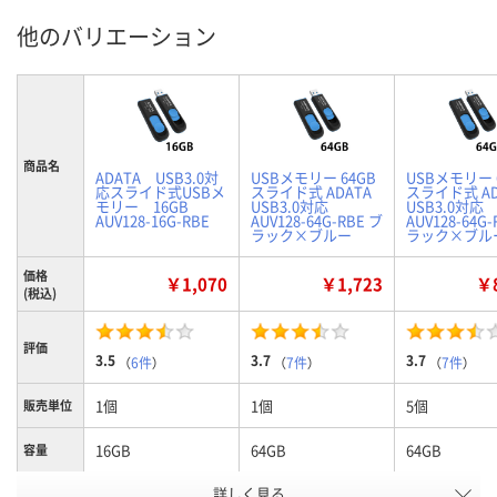
他のバリエーション
商品名
ADATA USB3.0対
USBメモリー 64GB
USBメモリー 
応スライド式USBメ
スライド式 ADATA
スライド式 AD
モリー 16GB
USB3.0対応
USB3.0対応
AUV128-16G-RBE
AUV128-64G-RBE ブ
AUV128-64G-
ラック×ブルー
ラック×ブルー
価格
￥1,070
￥1,723
￥8
(税込)
評価
3.5
3.7
3.7
（
6件
）
（
7件
）
（
7件
）
1個
1個
5個
販売単位
16GB
64GB
64GB
容量
お申込番
詳しく見る