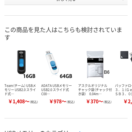
4083530
4083558
HE76015
号
在庫
お届け日
この商品を見た人はこちらも検討されていま
お取り扱い終了しま
お取り扱い終了しま
お取り扱い終
す
した
した
した
Team（チーム） USBメ
ADATA USBメモリー
アスクルオリジナル
バッファロ
モリー USB2.0 スライ
USB2.0 スライド式
チャック袋（チャック付
３．１（Ｇ
ド式…
C00…
き袋） 0.04m…
ＳＢ３．０
￥1,408～
￥978～
￥370～
￥2,
（税込）
（税込）
（税込）