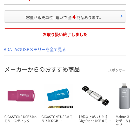
4
「容量」「販売単位」 違いで 全
商品あります。
お取り扱い終了しました
ADATAのUSBメモリーを全て見る
メーカーからのおすすめ商品
スポンサー
GIGASTONE USB2.0メ
GIGASTONE USBメモ
【2個以上がおトク！】
Maktar
モリースティック …
リ 2.0 32GB …
GigaStone USBメモ…
けデータ
ップ…