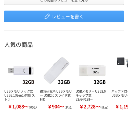
レビューを書く
人気の商品
USBメモリ ノック式
磁気研究所 USBメモリ
USBメモリー USB2.0
バッファロー（
USB3.1(Gen1)対応 ス
ー USB2.0 スライド式
キャップ式
USBメモリー
トラ…
HID…
32/64/128…
…
￥1,088～
￥904～
￥2,728～
￥1,1
（税込）
（税込）
（税込）