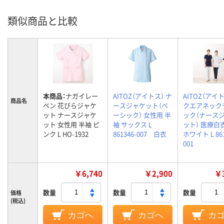
類似商品と比較
本商品：
ナガイレー
AITOZ（アイトス） ナ
AITOZ（アイト
商品名
ベン 花びらジャケ
ースジャケット（ベ
クエアネック
ット ナースジャケ
ーシック） 女性用 半
ック（ナース
ット 女性用 半袖 ピ
袖 サックス L
ット） 医療白
ンク L HO-1932
861346-007 白衣
ホワイト L 861
001
￥6,740
￥2,900
￥3
数量
数量
数量
価格
(税込)
カゴへ
カゴへ
カ