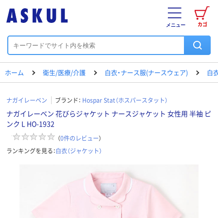
カゴ
メニュー
ホーム
衛生/医療/介護
白衣・ナース服(ナースウェア)
白衣
ナガイレーベン
ブランド：
Hospar Stat（ホスパースタット）
ナガイレーベン 花びらジャケット ナースジャケット 女性用 半袖 ピ
ンク L HO-1932
（
0
件のレビュー
）
ランキングを見る：
白衣（ジャケット）