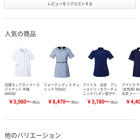
レビューをリクエストする
人気の商品
住商モンブラン ナース
フォーク レディス チュ
アイトス 白衣 アシ
アイトス 
ジャケット 半袖
ニック 7056SC
ンメトリーカラーチュ
（女性用） 86
MN500
ニック（リボン型ポケ…
白衣 ナー…
￥5,980～
￥8,470～
￥3,780～
￥4,4
（税込）
（税込）
（税込）
他のバリエーション