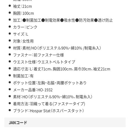
袖丈：21cm
胸囲：100cm
加工：●制菌加工●制電効果●吸水性●防汚効果●透け防止
カラー：ピンク
サイズ：L
対象：女性用
材質：素材/HO（ポリエステル90%・綿10% /制電糸入）
ファスナー：前ファスナー仕様
ウエスト仕様：ウエストベルトタイプ
適応寸法：L：着丈71cm、胸囲100cm、肩巾39cm、袖丈21cm
制菌加工：有
ポケット位置：左胸・右脇・両腰ポケットあり
メーカー品番：HO-1932
素材：HO（ポリエステル90％・綿10％、制電糸入）
着用方法：羽織って着る(ファスナータイプ)
ブランド：Hospar Stat（ホスパースタット）
JANコード