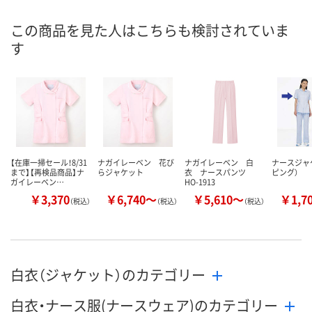
2点
2点
1点
在庫
この商品を見た人はこちらも検討されていま
す
8月11日（火）
8月11日（火）
8月11日（火）
お届け日
数量
数量
数量
カゴへ
カゴへ
カ
【在庫一掃セール！8/31
ナガイレーベン 花び
ナガイレーベン 白
ナースジャ
まで】【再検品商品】ナ
らジャケット
衣 ナースパンツ
ピング）
ガイレーベン…
HO-1913
￥3,370
￥6,740～
￥5,610～
￥1,7
（税込）
（税込）
（税込）
白衣（ジャケット）のカテゴリー
白衣・ナース服(ナースウェア)のカテゴリー