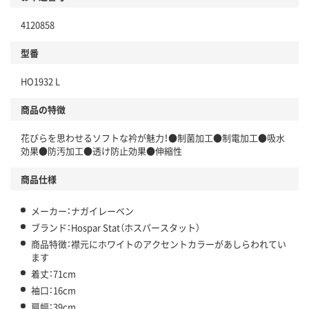
4120858
型番
HO1932 L
商品の特徴
花びらを思わせるソフトな衿が魅力！●制菌加工●制電加工●吸水
効果●防汚加工●透け防止効果●伸縮性
商品仕様
メーカー：ナガイレーベン
ブランド：Hospar Stat（ホスパースタット）
商品特徴：襟元にホワイトのアクセントカラーがあしらわれてい
ます
着丈：71cm
袖口：16cm
肩幅：39cm