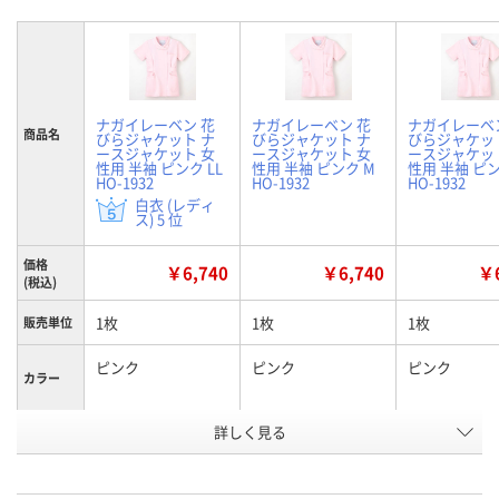
ナガイレーベン 花
ナガイレーベン 花
ナガイレーベ
商品名
びらジャケット ナ
びらジャケット ナ
びらジャケッ
ースジャケット 女
ースジャケット 女
ースジャケッ
性用 半袖 ピンク LL
性用 半袖 ピンク M
性用 半袖 ピン
HO-1932
HO-1932
HO-1932
白衣 (レディ
ス) 5 位
価格
￥6,740
￥6,740
￥6
(税込)
1枚
1枚
1枚
販売単位
ピンク
ピンク
ピンク
カラー
詳しく見る
LL
M
S
サイズ
お申込番
4120876
4120849
4120830
号