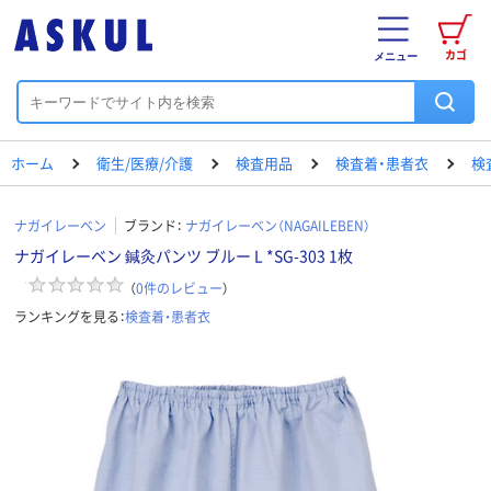
カゴ
メニュー
ホーム
衛生/医療/介護
検査用品
検査着・患者衣
検
ナガイレーベン
ブランド：
ナガイレーベン（NAGAILEBEN）
ナガイレーベン 鍼灸パンツ ブルー L *SG-303 1枚
（
0
件のレビュー
）
ランキングを見る：
検査着・患者衣