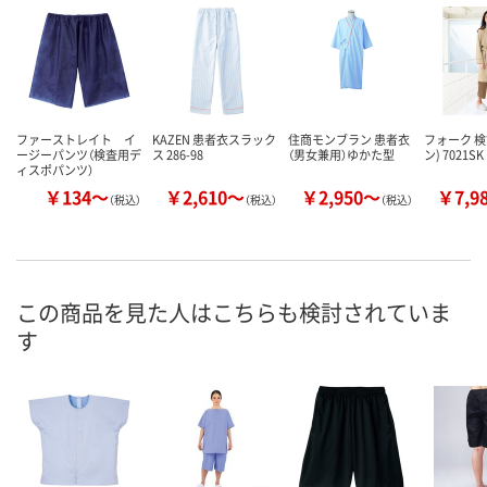
ファーストレイト イ
KAZEN 患者衣スラック
住商モンブラン 患者衣
フォーク 検
ージーパンツ（検査用デ
ス 286-98
（男女兼用）ゆかた型
ン) 7021SK
ィスポパンツ）
￥134～
￥2,610～
￥2,950～
￥7,9
（税込）
（税込）
（税込）
この商品を見た人はこちらも検討されていま
す