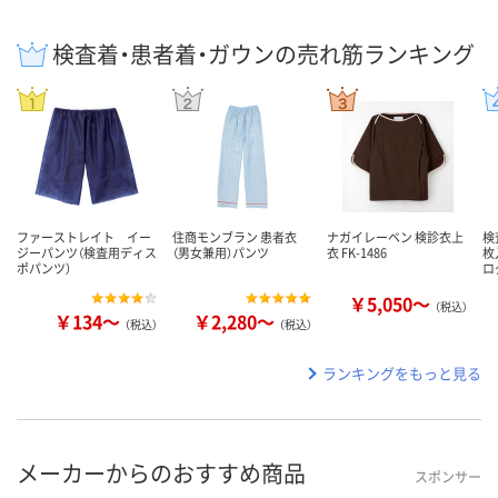
検査着・患者着・ガウンの売れ筋ランキング
ファーストレイト イー
住商モンブラン 患者衣
ナガイレーベン 検診衣上
検
ジーパンツ（検査用ディス
（男女兼用）パンツ
衣 FK-1486
枚
ポパンツ）
ロ
￥5,050～
（税込）
￥134～
￥2,280～
（税込）
（税込）
ランキングをもっと見る
メーカーからのおすすめ商品
スポンサー