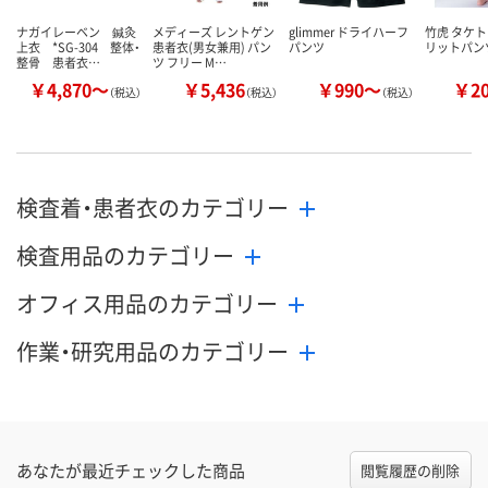
ナガイレーベン 鍼灸
メディーズ レントゲン
glimmer ドライハーフ
竹虎 タケ
上衣 *SG-304 整体・
患者衣(男女兼用) パン
パンツ
リットパン
整骨 患者衣…
ツ フリー M…
￥4,870～
￥5,436
￥990～
￥2
（税込）
（税込）
（税込）
検査着・患者衣のカテゴリー
検査用品のカテゴリー
オフィス用品のカテゴリー
作業・研究用品のカテゴリー
あなたが最近チェックした商品
閲覧履歴の削除