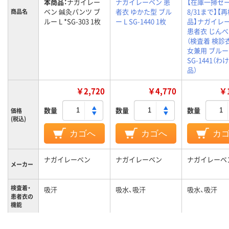
本商品：
ナガイレー
ナガイレーベン 患
【在庫一掃セー
ベン 鍼灸パンツ ブ
者衣 ゆかた型 ブル
8/31まで】【
商品名
ルー L *SG-303 1枚
ー L SG-1440 1枚
品】ナガイレ
患者衣 じん
（検査着 検診衣
女兼用 ブルー 
SG-1441（わ
品）
￥2,720
￥4,770
￥1
数量
数量
数量
価格
(税込)
カゴへ
カゴへ
カ
ナガイレーベン
ナガイレーベン
ナガイレーベ
メーカー
検査着・
吸汗
吸水、吸汗
吸水、吸汗
患者衣の
機能
L
L
EL
サイズ