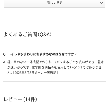
詳しく見る
M (24.5～25.5cm)
L （25.5～27.0cm）
サイズ
3E
2E
靴幅
アスクル
商品環境
20
よくあるご質問（Q&A）
スコア
Q.
トイレや水まわりにおすすめなのはなぜですか？
A.
縫い目のない一体成型で作られており、まるごと水洗いができて乾き
が速いからです。化学的な薬品等を使用しているわけではありませ
ん。【2026年5月8日メーカー等確認】
レビュー（14件）