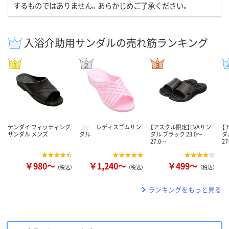
するものではありません。あらかじめご了承ください。
入浴介助用サンダルの売れ筋ランキング
テンダイ フィッティング
山一 レディスゴムサン
【アスクル限定】EVAサン
【
サンダル メンズ
ダル
ダル ブラック 23.0～
ダ
27.0…
2
￥980～
￥1,240～
￥499～
（税込）
（税込）
（税込）
ランキングをもっと見る