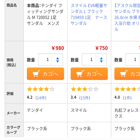
本商品：
テンダイ フ
スマイル EVA軽量サ
【アスクル限定
商品名
ィッティングサンダ
ンダル L ブラック
サンダル ブ
ル M 720052 1足
719459 1足 ナース
26.0cm 水場
サンダル メンズ
サンダル
入浴介助 オ
ル
￥980
￥750
数量
数量
数量
価格
(税込)
カゴへ
カゴへ
カ
評価
4.2
3.4
4.0
（
14件
）
（
15件
）
（
1件
）
テンダイ
スマイル
丸紅フォレス
メーカー
クス
カラーグ
ブラック系
ブラック系
ブラック系
ループ