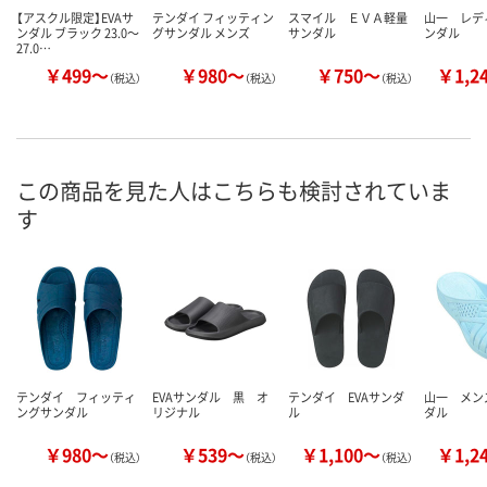
【アスクル限定】EVAサ
テンダイ フィッティン
スマイル ＥＶＡ軽量
山一 レデ
ンダル ブラック 23.0～
グサンダル メンズ
サンダル
ンダル
27.0…
￥499～
￥980～
￥750～
￥1,2
（税込）
（税込）
（税込）
この商品を見た人はこちらも検討されていま
す
テンダイ フィッティ
EVAサンダル 黒 オ
テンダイ EVAサンダ
山一 メン
ングサンダル
リジナル
ル
ダル
￥980～
￥539～
￥1,100～
￥1,2
（税込）
（税込）
（税込）