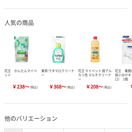
人気の商品
花王 かんたんマイペ
東邦 ウタマロクリーナ
花王 マイペット 弱アル
花王 業務
ット
ー
カリ性 マルチクリーナ
用小分けキ
ー
口） 1個
￥238～
￥368～
￥208～
（税込）
（税込）
（税込）
他のバリエーション