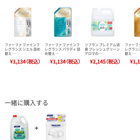
ファーファ ファインフ
ファーファ ファインフ
ソフラン プレミアム消
ファーフ
レグランス シエル 詰め
レグランス パラディ 詰
臭 フレッシュグリーン
レグランス
替え …
め替え…
アロマの…
替え …
¥1,134（税込）
¥1,134（税込）
¥2,145（税込）
¥1,
一緒に購入する