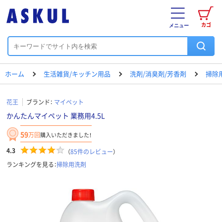
カゴ
メニュー
ホーム
生活雑貨/キッチン用品
洗剤/消臭剤/芳香剤
掃除
花王
ブランド：
マイペット
かんたんマイペット 業務用4.5L
59
万回
購入いただきました！
4.3
（
85
件のレビュー
）
ランキングを見る：
掃除用洗剤