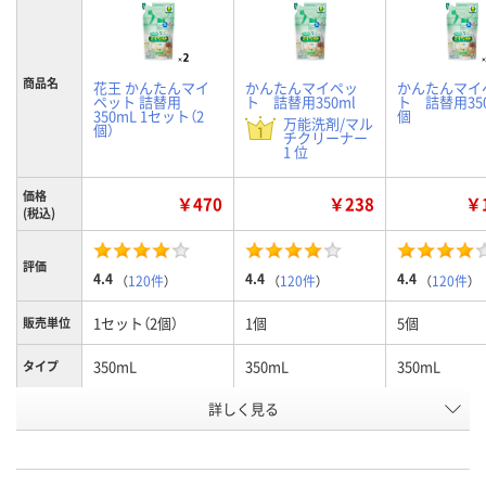
商品名
花王 かんたんマイ
かんたんマイペッ
かんたんマイ
ペット 詰替用
ト 詰替用350ml
ト 詰替用350
350mL 1セット（2
個
万能洗剤/マル
個）
チクリーナー
1 位
価格
￥470
￥238
￥1
(税込)
評価
4.4
4.4
4.4
（
120件
）
（
120件
）
（
120件
）
1セット（2個）
1個
5個
販売単位
350mL
350mL
350mL
タイプ
お申込番
詳しく見る
6125620
341270
HE62242
号
あり
あり
あり
在庫