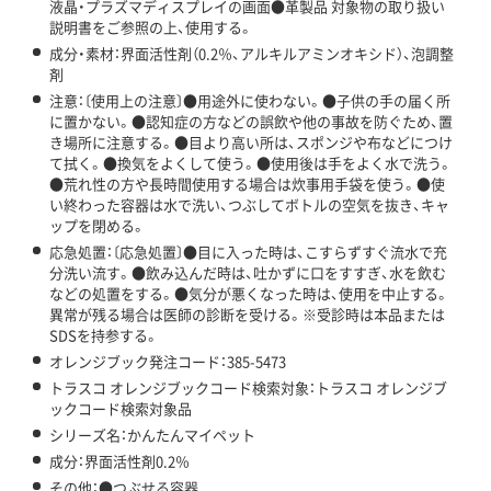
液晶・プラズマディスプレイの画面●革製品 対象物の取り扱い
説明書をご参照の上、使用する。
成分・素材：界面活性剤（0.2％、アルキルアミンオキシド）、泡調整
剤
注意：〔使用上の注意〕●用途外に使わない。●子供の手の届く所
に置かない。●認知症の方などの誤飲や他の事故を防ぐため、置
き場所に注意する。●目より高い所は、スポンジや布などにつけ
て拭く。●換気をよくして使う。●使用後は手をよく水で洗う。
●荒れ性の方や長時間使用する場合は炊事用手袋を使う。●使
い終わった容器は水で洗い、つぶしてボトルの空気を抜き、キャ
ップを閉める。
応急処置：〔応急処置〕●目に入った時は、こすらずすぐ流水で充
分洗い流す。●飲み込んだ時は、吐かずに口をすすぎ、水を飲む
などの処置をする。●気分が悪くなった時は、使用を中止する。
異常が残る場合は医師の診断を受ける。※受診時は本品または
SDSを持参する。
オレンジブック発注コード：385-5473
トラスコ オレンジブックコード検索対象：トラスコ オレンジブ
ックコード検索対象品
シリーズ名：かんたんマイペット
成分：界面活性剤0.2％
その他：●つぶせる容器