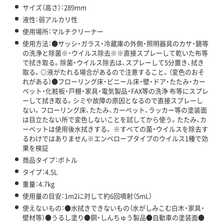
サイズ（高さ）：289mm
液性：弱アルカリ性
使用場所：マルチクリーナー
使用方法：●サッシ・ガラス・冷蔵庫の外側・照明器具のカサ・鏡等
の洗浄と除菌※・ウイルス除去※※直接スプレーして乾いた布等
で拭き取る。除菌・ウイルス除去は、スプレーして5分置き、拭き
取る。◎液がたれる場合があるので注意すること。（変色のおそ
れがある）●フローリング床・ビニール床・壁・ドア・たたみ・カー
ペット・化粧板・戸棚・家具・電気製品・FAX等の洗浄 布等にスプレ
ーして拭き取る。シミや故障の原因となるので直接スプレーし
ない。フローリング床、たたみ、カーペット、ラッカー等の塗装面
は目立たない所で変色しないことを試してから使う。たたみ、カ
ーペットは使用後水拭きする。 ※すべての菌・ウイルスを除去す
るわけではありません※エンベロープタイプのウイルス1種で効
果を検証
商品タイプ：ボトル
タイプ：4.5L
重量：4.7kg
使用量の目安：1m2に対して約6回噴射（5mL）
使えないもの：●水拭きできないもの（水がしみこむ白木・家具・
壁材等）●うるし塗り●銅・しんちゅう製品●自動車の塗装面●