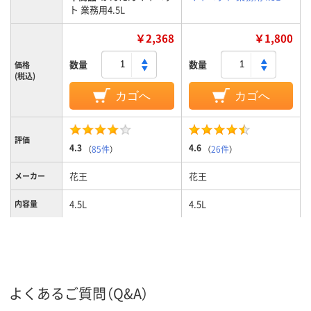
ト 業務用4.5L
￥2,368
￥1,800
数量
数量
価格
(税込)
カゴへ
カゴへ
評価
4.3
4.6
（
85件
）
（
26件
）
花王
花王
メーカー
4.5L
4.5L
内容量
マルチクリーナー
マルチクリーナー
使用場所
ボトル
ボトル
商品タイプ
弱アルカリ性
弱アルカリ性
液性
よくあるご質問（Q&A）