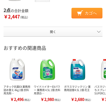
2点
の合計金額
カゴへ
￥2,447
（税込）
開く
おすすめの関連商品
アタック抗菌EX 業務用
ワイドハイターEXパワ
ガラスマジックリン 業
バスマジ
詰め替え 4kg 1個 衣料
ー 業務用 4.5L 1個 衣料
務用詰替4.5L 1個 花王
ちスプレ
用洗剤…
用漂白…
SUPERC
￥2,496
￥2,980
￥2,680
￥3
（税込）
（税込）
（税込）