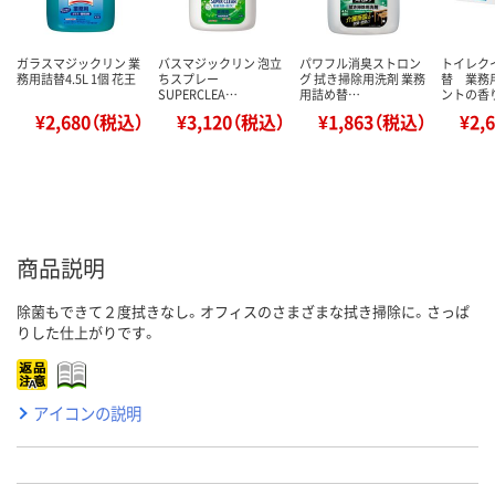
ガラスマジックリン 業
バスマジックリン 泡立
パワフル消臭ストロン
トイレク
務用詰替4.5L 1個 花王
ちスプレー
グ 拭き掃除用洗剤 業務
替 業務
SUPERCLEA…
用詰め替…
ントの香
¥2,680（税込）
¥3,120（税込）
¥1,863（税込）
¥2,
商品説明
除菌もできて２度拭きなし。オフィスのさまざまな拭き掃除に。さっぱ
りした仕上がりです。
アイコンの説明