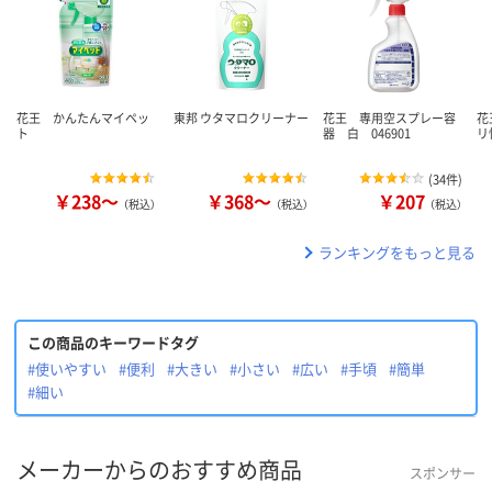
花王 かんたんマイペッ
東邦 ウタマロクリーナー
花王 専用空スプレー容
花
ト
器 白 046901
リ
(
34件
)
￥238～
￥368～
￥207
（税込）
（税込）
（税込）
ランキングをもっと見る
この商品のキーワードタグ
#使いやすい
#便利
#大きい
#小さい
#広い
#手頃
#簡単
#細い
メーカーからのおすすめ商品
スポンサー