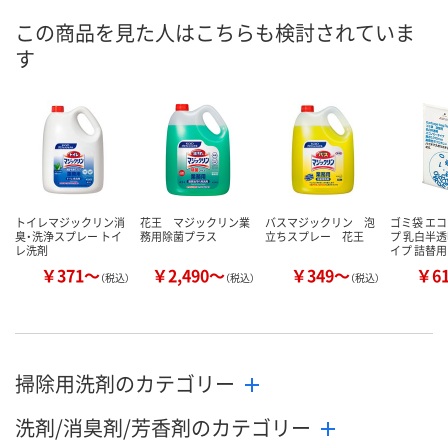
8月10日（月）
8月10日（月）
8月10日（月）
お届け日
この商品を見た人はこちらも検討されていま
す
数量
数量
数量
カゴへ
カゴへ
カ
トイレマジックリン消
花王 マジックリン業
バスマジックリン 泡
ゴミ袋 エ
臭・洗浄スプレー トイ
務用除菌プラス
立ちスプレー 花王
プ 乳白半透
レ洗剤
イプ 詰替用
￥371～
￥2,490～
￥349～
￥6
（税込）
（税込）
（税込）
掃除用洗剤のカテゴリー
洗剤/消臭剤/芳香剤のカテゴリー