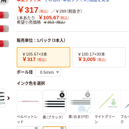
￥317
／￥289（税抜き）
（税込）
￥105.67
1本あたり
（税込）
希望小売価格
￥363
（税込）
販売単位：1パック（3本入）
￥105.67×3本
￥100.17×30本
￥317
￥3,005
（税込）
（税込）
ボール径
インク色を選択
ベルベットレ
黒（おまけ付）
ライトグリー
ブル
黒（ブラック）
ッド
ン
ク