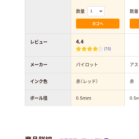
数量
数量
カゴへ
4.4
レビュー
(70)
メーカー
パイロット
アス
インク色
赤（レッド）
赤
ボール径
0.5ｍｍ
0.5
軸径
6.0mm
インク種類
フリクションインキ
水性
（ゲルインク）