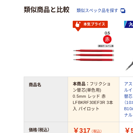
類似商品と比較
類似スペック品を探す
本気プライス
本商品：
フリクショ
アス
商品名
ン替芯(単色用)
ルイ
0.5mm レッド 赤
替芯 
LFBKRF30EF3R 3本
（10
入 パイロット
B10
ナル
￥317
￥5
価格（税込）
（税込）