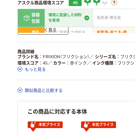
アスクル商品環境スコア
45
容器
環境に配慮した材料
省資源・無包装
を使用
包装
詳しく見る
商品
環境に配慮した材料を
省資源・省エネ・節
本体
使用
水
独自の回収スキームが
アスクルで資源循環し
商品詳細
仕組
ある
いる
ブランド名
FRIXION（フリクション）
／
シリーズ名
フリク
環境スコア
45
／
カラー
赤インク
／
インク種類
フリクシ
この商品の環境配慮ポイントです。詳しくはページ下部の商品
もっと見る
ア詳細／加点項目
」で確認できます。
類似商品と比較する
この商品に対応する本体
本気プライス
本気プライス