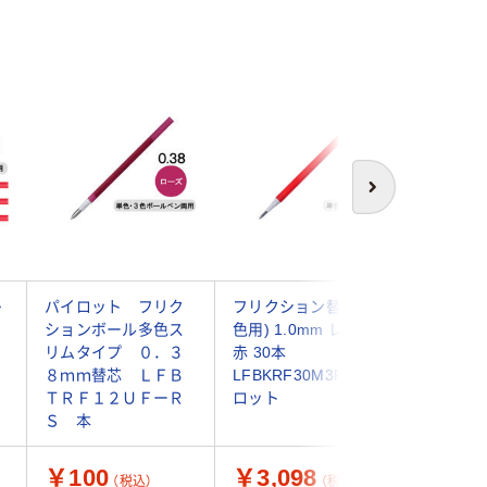
次へ
多
パイロット フリク
フリクション替芯(単
ボールペ
ションボール多色ス
色用) 1.0mm レッド
ボールワ
リムタイプ ０．３
赤 30本
0.38m
８ｍｍ替芯 ＬＦＢ
LFBKRF30M3R パイ
ク UMR3
ＴＲＦ１２ＵＦーＲ
ロット
鉛筆uni 
Ｓ 本
￥100
￥3,098
￥92
（税込）
（税込）
（