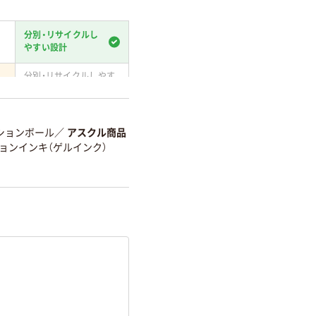
分別・リサイクルし
やすい設計
分別・リサイクルしやす
い設計
て
温室効果ガスなどの
削減
ションボール
／
アスクル商品
ョンインキ（ゲルインク）
詳細「
アスクル商品環境スコ