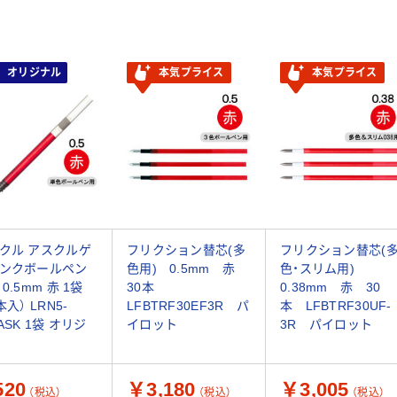
オリジナル
本気プライス
本気プライス
クル アスクルゲ
フリクション替芯(多
フリクション替芯(
ンクボールペン
色用) 0.5mm 赤
色・スリム用)
0.5mm 赤 1袋
30本
0.38mm 赤 30
本入） LRN5-
LFBTRF30EF3R パ
本 LFBTRF30UF-
ASK 1袋 オリジ
イロット
3R パイロット
20
￥3,180
￥3,005
（税込）
（税込）
（税込）