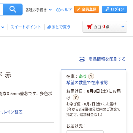
ヘルプ
各種お手続き
0
スイートポイント
あとで買う
カゴ
点
商品情報を印刷する
ド 赤
在庫：
あり
希望の数量で在庫確認
お届け日：
8月8日（土）
にお届
な0.5mm替芯です。多色ボ
け
お急ぎ便：8月7日（金）にお届け
（今から3時間48分以内のご注文で
ールペン替芯
指定可。追加料金なし）
お届け先：