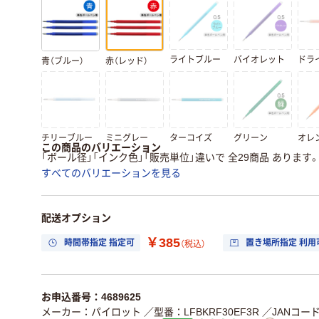
ライトブルー
バイオレット
ドラ
青（ブルー）
赤（レッド）
チリーブルー
ミニグレー
ターコイズ
グリーン
オレ
この商品のバリエーション
「ボール径」「インク色」「販売単位」違いで 全29商品 あります
すべてのバリエーションを見る
配送オプション
￥385
時間帯指定 指定可
置き場所指定 利用
（税込）
お申込番号：4689625
メーカー：パイロット
／型番：LFBKRF30EF3R
／JANコード：