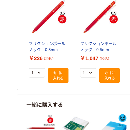
フリクションボール
フリクションボール
ノック 0.5mm
ノック 0.5mm
赤 消せるボールペ
赤 消せるボールペ
￥226
￥1,047
（税込）
（税込）
ン LFBK-23EF-R
ン 5本 LFBK-
パイロット
23EF-R パイロット
カゴに
カゴに
入れる
入れる
一緒に購入する