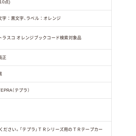
(10点)
文字：黒文字、ラベル：オレンジ
トラスコ オレンジブックコード検索対象品
純正
黒
TEPRA（テプラ）
みください。「テプラ」ＴＲシリーズ用のＴＲテープカー