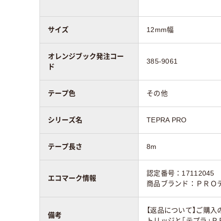
サイズ
12mm幅
オレンジブック発注コー
385-9061
ド
テープ色
その他
シリーズ名
TEPRA PRO
テープ長さ
8m
認定番号：17112045
エコマーク情報
商品ブランド：ＰＲＯ
【返品について】ご購入
備考
トリッジと「テプラ」