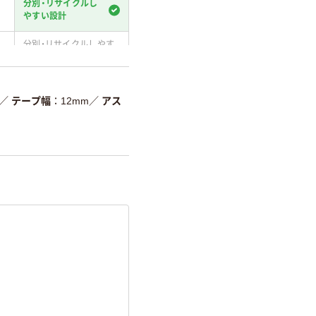
分別・リサイクルし
やすい設計
分別・リサイクルしやす
い設計
温室効果ガスなどの
削減
／
テープ幅
12mm
／
アス
詳細「
アスクル商品環境スコ