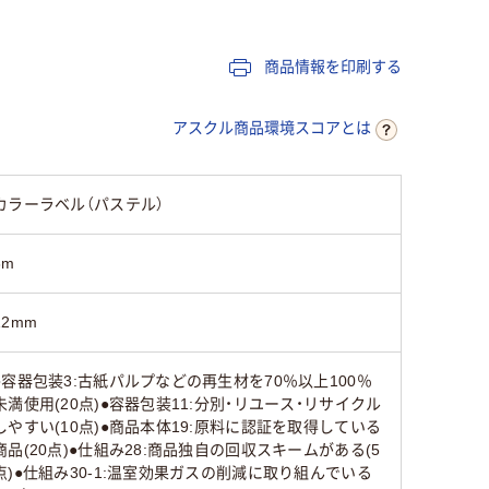
商品情報を印刷する
アスクル商品環境スコアとは
カラーラベル（パステル）
8m
12mm
●容器包装3:古紙パルプなどの再生材を70％以上100％
未満使用(20点)●容器包装11:分別・リユース・リサイクル
しやすい(10点)●商品本体19:原料に認証を取得している
商品(20点)●仕組み28:商品独自の回収スキームがある(5
点)●仕組み30-1:温室効果ガスの削減に取り組んでいる