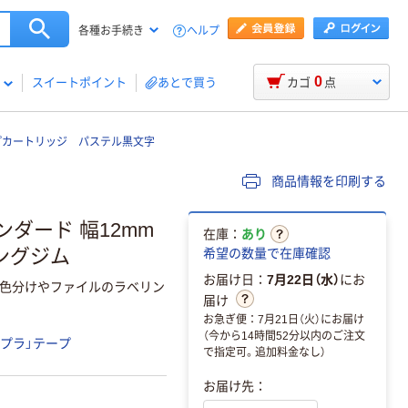
ヘルプ
各種お手続き
0
スイートポイント
あとで買う
カゴ
点
プカートリッジ パステル黒文字
商品情報を印刷する
ンダード 幅12mm
在庫：
あり
キングジム
希望の数量で在庫確認
お届け日：
7月22日（水）
にお
の色分けやファイルのラベリン
届け
お急ぎ便：7月21日（火）にお届け
（今から14時間52分以内のご注文
テプラ」テープ
で指定可。追加料金なし）
お届け先：