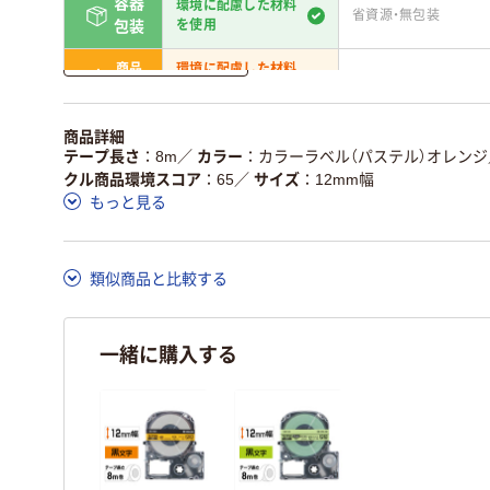
容器
環境に配慮した材料
省資源・無包装
を使用
包装
詳しく見る
商品
環境に配慮した材料
省資源・省エネ・節水
本体
を使用
独自の回収スキーム
アスクルで資源循環し
商品詳細
仕組
がある
ている
テープ長さ
8m
／
カラー
カラーラベル（パステル）オレンジ
クル商品環境スコア
65
／
サイズ
12mm幅
この商品の環境配慮ポイントです。詳しくはページ下部の商品
もっと見る
ア詳細／加点項目
」で確認できます。
類似商品と比較する
一緒に購入する