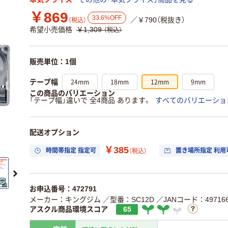
￥869
33.6%OFF
／￥790（税抜き）
（税込）
希望小売価格
￥1,309
（税込）
販売単位：1個
24mm
18mm
12mm
9mm
テープ幅
この商品のバリエーション
「テープ幅」違いで 全4商品 あります。
すべてのバリエーショ
配送オプション
￥385
時間帯指定 指定可
置き場所指定 利用
（税込）
お申込番号：472791
メーカー：キングジム
／型番：SC12D
／JANコード：497166
アスクル商品環境スコア
65