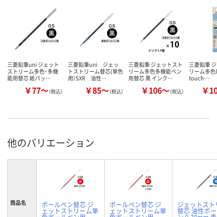
三菱鉛筆uni ジェット
三菱鉛筆uni ジェッ
三菱鉛筆 ジェットスト
三菱鉛筆 
ストリーム多色・多機
トストリーム替芯(単色
リーム多色多機能ペン
リーム多色用
能用替芯 紙パッ…
用）SXR 油性…
用替芯 黒 インク…
touch…
￥77～
￥85～
￥106～
￥1
（税込）
（税込）
（税込）
他のバリエーション
商品名
ボールペン替芯 ジ
ボールペン替芯 ジ
ジェットスト
ェットストリーム単
ェットストリーム単
替芯 油性ボ
色ボールペン用
色ボールペン用
ン 0.38mm 