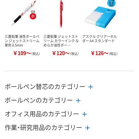
数量
数量
数量
カゴへ
カゴへ
カ
三菱鉛筆 油性ボールペ
三菱鉛筆 ジェットスト
アスクル クリアーホル
ン ジェットストリーム
リーム カラーインク な
ダー A4 スタンダード
単色 0.5mm
めらか油性ボー…
￥109～
￥120～
￥126～
（税込）
（税込）
（税込）
ボールペン替芯のカテゴリー
ボールペンのカテゴリー
オフィス用品のカテゴリー
作業・研究用品のカテゴリー