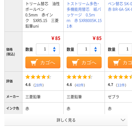
トリーム替芯 油性
トストリーム多色・
ペン替芯 SK-0
ボールペン
多機能用替芯 紙パ
赤 BR-6A-SK-
0.5mm 赤イン
ッケージ 0.5ｍ
ク SXR5.15 三菱
ｍ 赤 SXR8005K.15
鉛筆uni
1本
￥85
￥85
数量
数量
数量
価格
(税込)
カゴへ
カゴへ
カ
評価
4.6
4.6
4.7
（
28件
）
（
40件
）
（
33件
）
三菱鉛筆
三菱鉛筆
ゼブラ
メーカー
赤
赤
赤
インク色
詳しく見る
0.5mm
0.5mm
0.7mm
ボール径
4.4mm
3.0ｍｍ
3.0mm
軸径