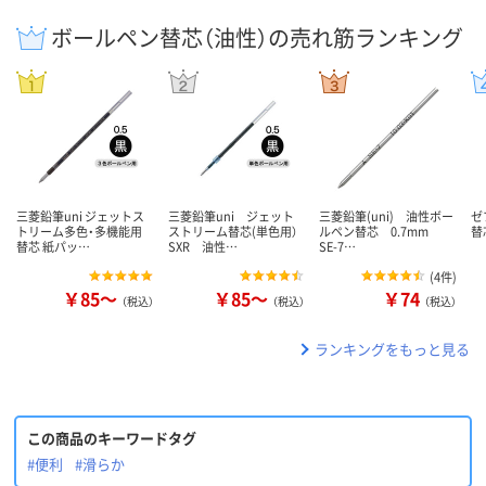
ボールペン替芯（油性）の売れ筋ランキング
三菱鉛筆uni ジェットス
三菱鉛筆uni ジェット
三菱鉛筆(uni) 油性ボー
ゼ
トリーム多色・多機能用
ストリーム替芯(単色用）
ルペン替芯 0.7mm
替芯
替芯 紙パッ…
SXR 油性…
SE-7…
(
4件
)
￥85～
￥85～
￥74
（税込）
（税込）
（税込）
ランキングをもっと見る
この商品のキーワードタグ
#便利
#滑らか