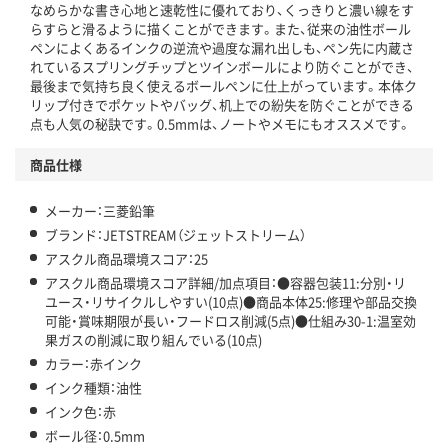
この商品の環境配慮ポイントです。下記商品詳細「
なめらかな書き心地と速乾性に優れており、くっきりと濃い線をす
アスクル商品環境スコア詳細／加点項目
」で確認できます。
らすらと滑るように描くことができます。また、従来の油性ボール
ペンによくあるインクの逆流や過度な漏れ出しも、ペン先に内蔵さ
れているスプリングチップとツインボールにより防ぐことができ、
最後まで気持ち良く使えるボールペンに仕上がっています。本体ク
リップ付きでポケットやバッグ、机上での紛失を防ぐことができる
点も人気の秘訣です。0.5mmは、ノートやメモにもオススメです。
商品仕様
メーカー：三菱鉛筆
ブランド：JETSTREAM（ジェットストリーム）
アスクル商品環境スコア：25
アスクル商品環境スコア詳細/加点項目：●容器包装11:分別・リ
ユース・リサイクルしやすい(10点)●商品本体25:修理や部品交換
可能・賞味期限が長い・フードロス削減(5点)●仕組み30-1:温室効
果ガスの削減に取り組んでいる(10点)
カラー：赤インク
インク種類：油性
インク色：赤
ボール径：0.5mm