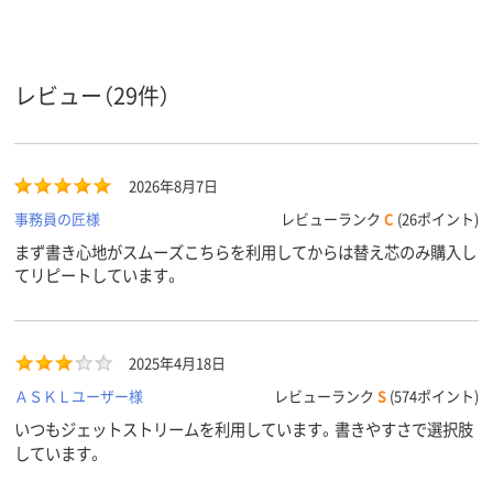
インク種
油性
油性
油性
類
レビュー（29件）
アスクル
商品環境
25
30
スコア
2026年8月7日
事務員の匠様
レビューランク
C
(26ポイント)
まず書き心地がスムーズこちらを利用してからは替え芯のみ購入し
てリピートしています。
2025年4月18日
ＡＳＫＬユーザー様
レビューランク
S
(574ポイント)
いつもジェットストリームを利用しています。書きやすさで選択肢
しています。