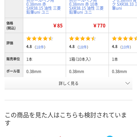
0.38mm 赤
0.38mm 赤 10本
ク SXR38.33
SXR38.15 油性 三菱
SXR38.15 油性 三菱
筆uni
鉛筆uni ユニ
鉛筆uni ユニ
価格
￥85
￥770
(税込)
評価
4.8
4.8
4.8
（
18件
）
（
18件
）
（
10件
）
1本
1箱（10本入）
1本
販売単位
0.38mm
0.38mm
0.38mm
ボール径
詳しく見る
赤
赤
青
インク色
お申込番
8483997
8874926
8483979
号
あり
あり
あり
在庫
この商品を見た人はこちらも検討されていま
す
8月8日（土）
8月8日（土）
8月8日（土）
お届け日