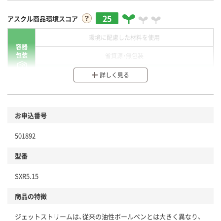
25
アスクル商品環境スコア
環境に配慮した材料を使用
容器
包装
省資源・無包装
分別・リサイクルしやすい設計
詳しく見る
環境に配慮した材料を使用
商品
お申込番号
本体
省資源・省エネ・節水
501892
分別・リサイクルしやすい設計
型番
独自の回収スキームがある
SXR5.15
仕組
アスクルで資源循環している
商品の特徴
温室効果ガスなどの削減
ジェットストリームは、従来の油性ボールペンとは大きく異なり、