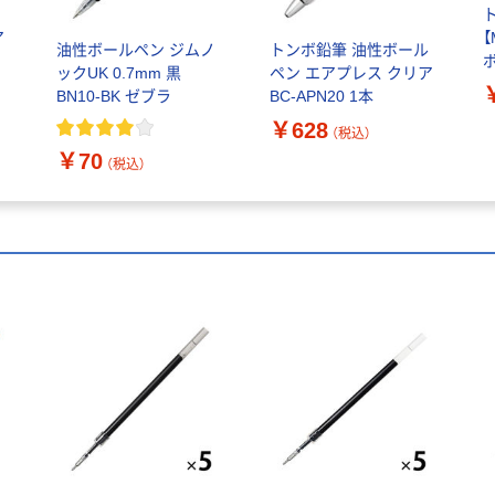
ア
【
油性ボールペン ジムノ
トンボ鉛筆 油性ボール
イ
ックUK 0.7mm 黒
ペン エアプレス クリア
3
BN10-BK ゼブラ
BC-APN20 1本
￥628
F
（税込）
入
￥70
（税込）