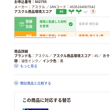
お申込番号：502755
メーカー：アスクル
／JANコード：4535164007542
アスクル商品環境スコア
45
容器
環境に配慮した材料
省資源・無包装
を使用
包装
詳しく見る
商品
環境に配慮した材料
省資源・省エネ・節
本体
を使用
水
独自の回収スキームが
アスクルで資源循環し
商品詳細
仕組
ある
いる
ブランド名
アスクル
／
アスクル商品環境スコア
45
／
カラ
類
油性インク
／
インク色
黒
この商品の環境配慮ポイントです。詳しくはページ下部の商品
もっと見る
ア詳細／加点項目
」で確認できます。
類似商品と比較する
この商品に対応する替芯