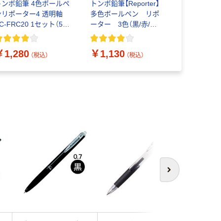
トンボ鉛筆 4色ボールペ
トンボ鉛筆【Reporter】
トンボ鉛筆【R
ンリポーター4 透明軸
多色ボールペン リポ
多色ボール
C-FRC20 1セット（5
ーター 3色（黒/赤/
ーター 4色
：1本×5）
青） 油性 0.7mm 透
緑） 油性 
明 BC-TRC20 5本
明ブルー B
￥1,280
￥1,130
￥1,280
5本
（税込）
（税込）
次へ