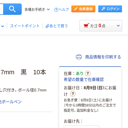
ヘルプ
各種お手続き
0
スイートポイント
あとで買う
カゴ
点
商品情報を印刷する
7mm 黒 10本
在庫：
あり
希望の数量で在庫確認
お届け日：
8月9日（日）
にお届
穴付き。ボール径0.7mm
け
お急ぎ便：8月8日（土）にお届け
色ボールペン
（今から3時間59分以内のご注文で
指定可。追加料金なし）
お届け先：