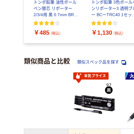
トンボ鉛筆 油性ボール
トンボ鉛筆 3色ボール
ペン替芯 リポーター
ンリポーター3 透明ブ
2/3/4用 黒 0.7mm BR-
ー BCーTRC40 1セッ
CS233 10本
(5本:1本×5)
￥485
￥1,130
（税込）
（税込）
類似商品と比較
類似スペック品を探す
本気プライス