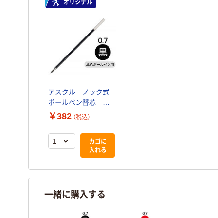
オリジナル
アスクル ノック式
ボールペン替芯
0.7mm 黒 10本 オ
￥382
（税込）
リジナル
カゴに
入れる
一緒に購入する