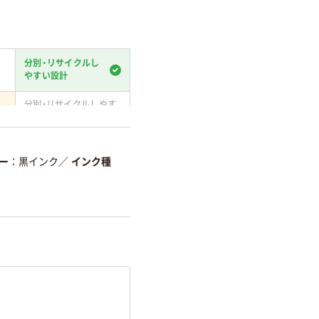
分別・リサイクルし
やすい設計
分別・リサイクルしやす
い設計
て
温室効果ガスなどの削減
ー
黒インク
／
インク種
詳細「
アスクル商品環境スコ