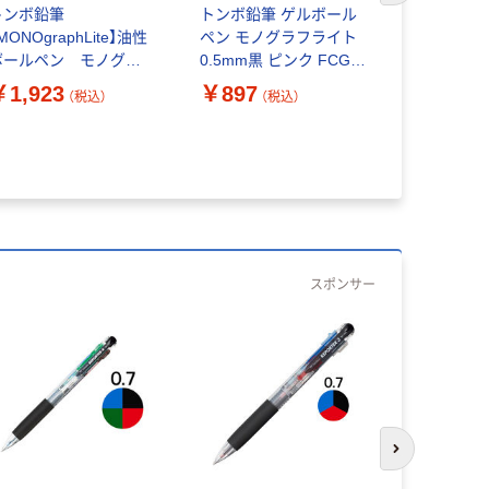
トンボ鉛筆
トンボ鉛筆 ゲルボール
トンボ鉛筆
MONOgraphLite】油性
ペン モノグラフライト
ペン モノ
ボールペン モノグラ
0.5mm黒 ピンク FCG-
0.38mm
フライト 黒インク
124D 1セット(1本×5)
FCG-121
￥1,923
￥897
￥897
（税込）
（税込）
（
0.38mm モノカラー
×5)
CE-111A 1箱（10本
：1×10本）
スポンサー
次のスライド