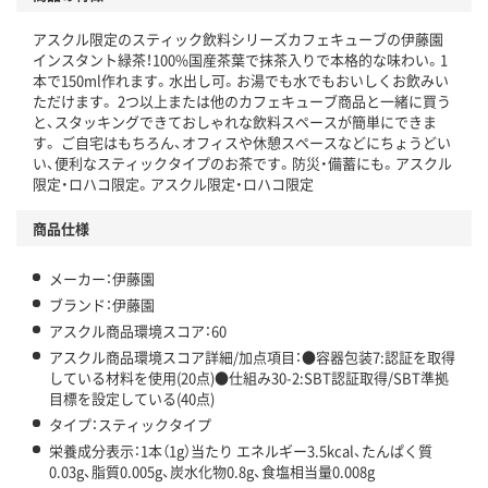
温室効果ガスなどの削減
アスクル限定のスティック飲料シリーズカフェキューブの伊藤園
この商品の環境配慮ポイントです。下記商品詳細「
インスタント緑茶！100%国産茶葉で抹茶入りで本格的な味わい。1
アスクル商品環境スコア詳細／加点項目
」で確認できます。
本で150ml作れます。水出し可。お湯でも水でもおいしくお飲みい
ただけます。 2つ以上または他のカフェキューブ商品と一緒に買う
と、スタッキングできておしゃれな飲料スペースが簡単にできま
す。 ご自宅はもちろん、オフィスや休憩スペースなどにちょうどい
い、便利なスティックタイプのお茶です。防災・備蓄にも。アスクル
限定・ロハコ限定。アスクル限定・ロハコ限定
商品仕様
メーカー：伊藤園
ブランド：伊藤園
アスクル商品環境スコア：60
アスクル商品環境スコア詳細/加点項目：●容器包装7:認証を取得
している材料を使用(20点)●仕組み30-2:SBT認証取得/SBT準拠
目標を設定している(40点)
タイプ：スティックタイプ
栄養成分表示：1本（1g）当たり エネルギー3.5kcal、たんぱく質
0.03g、脂質0.005g、炭水化物0.8g、食塩相当量0.008g