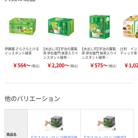
伊藤園 さらさらとける
【水出し可】宇治の露製
【水出し可】宇治の露製
辻利 イン
インスタント緑茶
茶 伊右衛門 抹茶入りイ
茶 伊右衛門 抹茶入りイ
ティック茶
ンスタント緑茶…
ンスタント緑茶…
￥564～
￥2,200～
￥575～
￥1,0
（税込）
（税込）
（税込）
他のバリエーション
商品名
【アスクル・ロハコ限定】伊
【アスクル・ロハコ限定】