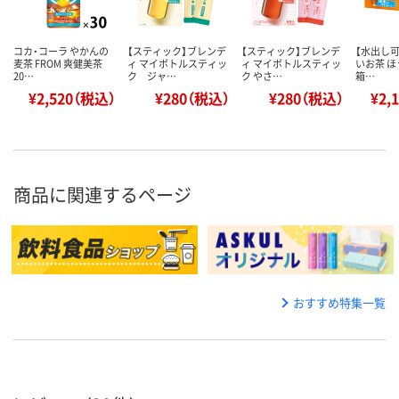
コカ・コーラ やかんの
【スティック】ブレンデ
【スティック】ブレンデ
【水出し可
麦茶 FROM 爽健美茶
ィ マイボトルスティッ
ィ マイボトルスティッ
いお茶 ほ
20…
ク ジャ…
ク やさ…
箱…
¥2,520（税込）
¥280（税込）
¥280（税込）
¥2,
商品に関連するページ
おすすめ特集一覧