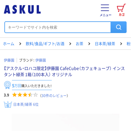
カゴ
メニュー
ホーム
飲料/食品/ギフト/お酒
お茶
日本茶/緑茶
粉
伊藤園
ブランド：
伊藤園
【アスクル・ロハコ限定】伊藤園 CafeCube（カフェキューブ） インス
タント緑茶 1箱（100本入） オリジナル
5
万回
購入いただきました！
3.9
（
30
件のレビュー
）
日本茶/緑茶 6位