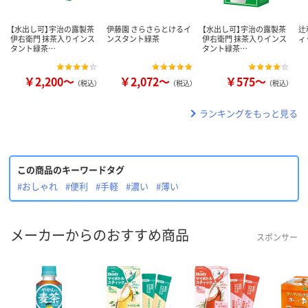
【水出し可】宇治の露製茶
伊藤園 さらさらとけるイ
【水出し可】宇治の露製茶
辻
伊右衛門 抹茶入りインス
ンスタント緑茶
伊右衛門 抹茶入りインス
ィ
タント緑茶…
タント緑茶…
￥2,200～
￥2,072～
￥575～
（税込）
（税込）
（税込）
ランキングをもっと見る
この商品のキーワードタグ
#おしゃれ
#便利
#手軽
#濃い
#薄い
メーカーからのおすすめ商品
スポンサー