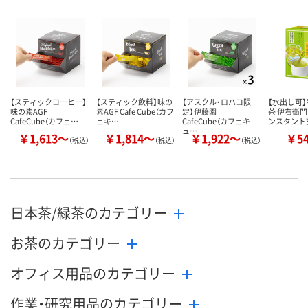
【スティックコーヒー】
【スティック飲料】味の
【アスクル・ロハコ限
【水出し可
味の素AGF
素AGF Cafe Cube（カフ
定】伊藤園
茶 伊右衛門
CafeCube（カフェ…
ェキ…
CafeCube（カフェキ
ンスタント
ュ…
￥1,613～
￥1,814～
￥1,922～
￥5
（税込）
（税込）
（税込）
日本茶/緑茶のカテゴリー
お茶のカテゴリー
オフィス用品のカテゴリー
作業・研究用品のカテゴリー