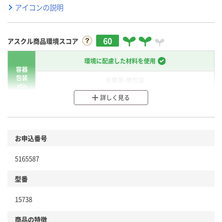
アイコンの説明
60
アスクル商品環境スコア
環境に配慮した材料を使用
容器
包装
省資源・無包装
詳しく見る
分別・リサイクルしやすい設計
環境に配慮した材料を使用
商品
お申込番号
本体
省資源・省エネ・節水
5165587
分別・リサイクルしやすい設計
型番
独自の回収スキームがある
仕組
15738
アスクルで資源循環している
商品の特徴