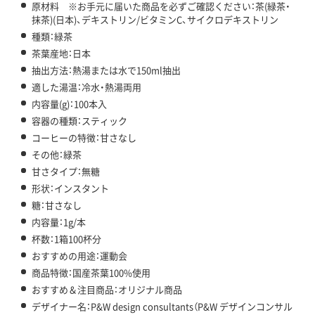
原材料 ※お手元に届いた商品を必ずご確認ください：茶(緑茶・
抹茶)(日本)、デキストリン/ビタミンC、サイクロデキストリン
種類：緑茶
茶葉産地：日本
抽出方法：熱湯または水で150ml抽出
適した湯温：冷水・熱湯両用
内容量(g)：100本入
容器の種類：スティック
コーヒーの特徴：甘さなし
その他：緑茶
甘さタイプ：無糖
形状：インスタント
糖：甘さなし
内容量：1g/本
杯数：1箱100杯分
おすすめの用途：運動会
商品特徴：国産茶葉100%使用
おすすめ＆注目商品：オリジナル商品
デザイナー名：P&W design consultants（P&W デザインコンサル