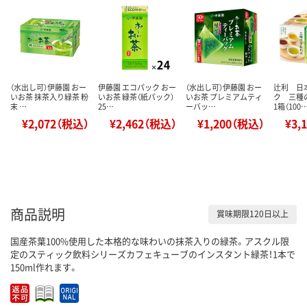
（水出し可）伊藤園 おー
伊藤園 エコパック おー
（水出し可）伊藤園 おー
辻利 日
いお茶 抹茶入り緑茶 粉
いお茶 緑茶（紙パック）
いお茶 プレミアムティ
ク 三種
末 …
25…
ーバッ…
1箱（100
¥2,072（税込）
¥2,462（税込）
¥1,200（税込）
¥3,
商品説明
賞味期限120日以上
国産茶葉100%使用した本格的な味わいの抹茶入りの緑茶。アスクル限
定のスティック飲料シリーズカフェキューブのインスタント緑茶！1本で
150ml作れます。