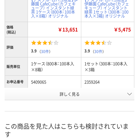
藤園 CafeCube（カフェキ
伊藤園 CafeCube（カフェ
ューブ） インスタント緑
キューブ） インスタント
茶 1ケース（800本：100本
緑茶 1セット（300本：100
入×8箱） オリジナル
本入×3箱) オリジナル
価格
￥13,651
￥5,475
(税込)
評価
3.9
3.9
（
30件
）
（
30件
）
1ケース（800本：100本入
1セット（300本：100本入
販売単位
×8箱）
×3箱
5409065
2359264
お申込番号
在庫
詳しく見る
お届け日
現在ご注文いただけませ
現在ご注文いただけませ
ん
ん
この商品を見た人はこちらも検討されていま
す