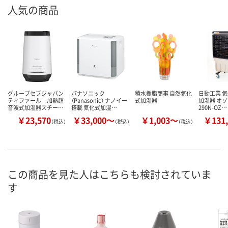
人気の商品
グループセブジャパン
パナソニック
積水樹脂商事 自然気化
日動工業 
ティファール 加熱超
（Panasonic） ナノイー
式加湿器
加湿器 オゾー
音波式加湿器スチー…
搭載 気化式加湿…
290N-OZ…
￥23,570
￥33,000～
￥1,003～
￥131,
（税込）
（税込）
（税込）
この商品を見た人はこちらも検討されていま
す