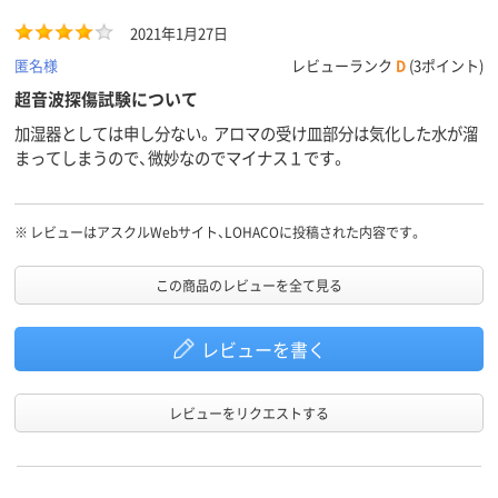
き取ってもらえなかったので自費で廃棄しろということみたいで
2021年1月27日
す。非常に不満です。他のメーカーのを買った方がいいです。
匿名様
レビューランク
D
(3ポイント)
超音波探傷試験について
加湿器としては申し分ない。アロマの受け皿部分は気化した水が溜
まってしまうので、微妙なのでマイナス１です。
※
レビューはアスクルWebサイト、LOHACOに投稿された内容です。
この商品のレビューを全て見る
レビューを書く
レビューをリクエストする