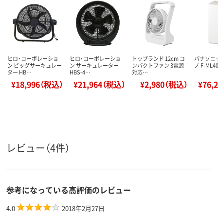
ヒロ・コーポレーショ
ヒロ・コーポレーショ
トップランド 12cm コ
パナソニ
ン ビッグサーキュレー
ン サーキュレーター
ンパクトファン 3電源
ノ F-ML4
ター HB…
HBS-4…
対応…
¥18,996（税込）
¥21,964（税込）
¥2,980（税込）
¥76,
レビュー（4件）
参考になっている高評価のレビュー
4.0
2018年2月27日