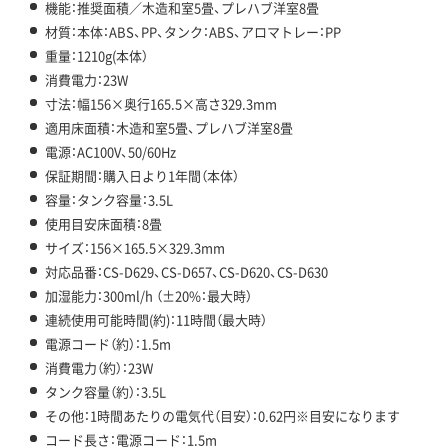
機能：推奨面積／木造和室5畳、プレハブ洋室8畳
材質：本体：ABS、PP、タンク：ABS、アロマトレー：PP
重量：1210g(本体）
消費電力：23W
寸法：幅156×奥行165.5×高さ329.3mm
適用床面積：木造和室5畳、プレハブ洋室8畳
電源：AC100V、50/60Hz
保証期間：購入日より1年間（本体）
容量：タンク容量：3.5L
使用目安床面積：8畳
サイズ：156×165.5×329.3mm
対応品番：CS-D629、CS-D657、CS-D620、CS-D630
加湿能力：300ml/h （±20%：最大時）
連続使用可能時間(約)：11時間（最大時）
電源コード（約）：1.5m
消費電力（約）：23W
タンク容量（約）：3.5L
その他：1時間あたりの電気代（目安）：0.62円※目安になります
コード長さ：電源コード：1.5m