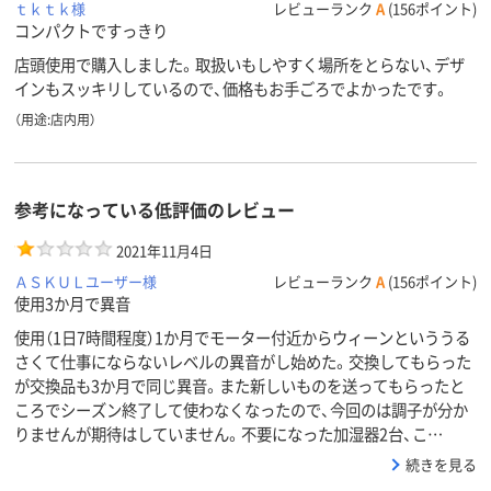
ｔｋｔｋ様
レビューランク
A
(156ポイント)
コンパクトですっきり
店頭使用で購入しました。取扱いもしやすく場所をとらない、デザ
インもスッキリしているので、価格もお手ごろでよかったです。
（用途:店内用）
参考になっている低評価のレビュー
2021年11月4日
ＡＳＫＵＬユーザー様
レビューランク
A
(156ポイント)
使用3か月で異音
使用（1日7時間程度）1か月でモーター付近からウィーンといううる
さくて仕事にならないレベルの異音がし始めた。交換してもらった
が交換品も3か月で同じ異音。また新しいものを送ってもらったと
ころでシーズン終了して使わなくなったので、今回のは調子が分か
りませんが期待はしていません。不要になった加湿器2台、こ…
続きを見る