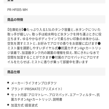
PR-HF005-WH
商品の特徴
【在庫処分】●たっぷり入る3.5Lのタンク容量と、水タンクについた
取っ手が嬉しい。取っ手は給水時など水タンクを持ち運ぶときに役
立ちます。ゆるやかなボディラインで柔らかい印象の本体からは、
空気を潤すミストと、お好みでアロマの香りをお部屋に広げます●
ミスト量を調節しやすいダイヤル式●抗菌カチオンAg+カートリッ
ジ装着で、加湿器タンク内の雑菌の増殖を抑え、常にきれいな水で
空間を加湿することができます●付属のアロマパッドにアロマオ
イルをたらせば、ミストに香りが乗って部屋中を漂います
商品仕様
メーカー：ライフオンプロダクツ
ブランド：PRISMATE（プリズメイト）
セット内容：アロマトレー、アロマパッド、エアーフィルター、抗
菌カチオンAg+カートリッジ、説明書
加湿方式：超音波式