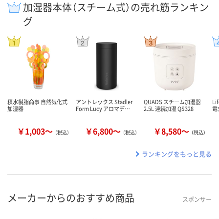
加湿器本体（スチーム式）の売れ筋ランキン
グ
積水樹脂商事 自然気化式
アントレックス Stadler
QUADS スチーム加湿器
Li
加湿器
Form Lucy アロマデ…
2.5L 連続加湿 QS328
電
￥1,003～
￥6,800～
￥8,580～
（税込）
（税込）
（税込）
ランキングをもっと見る
メーカーからのおすすめ商品
スポンサー