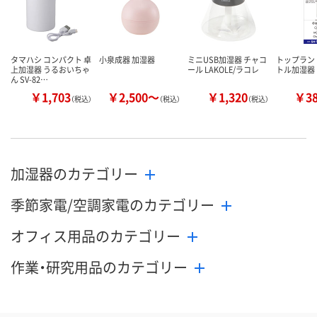
タマハシ コンパクト 卓
小泉成器 加湿器
ミニUSB加湿器 チャコ
トップラン
上加湿器 うるおいちゃ
ール LAKOLE/ラコレ
トル加湿器
ん SV-82…
￥1,703
￥2,500～
￥1,320
￥3
（税込）
（税込）
（税込）
加湿器のカテゴリー
季節家電/空調家電のカテゴリー
オフィス用品のカテゴリー
作業・研究用品のカテゴリー