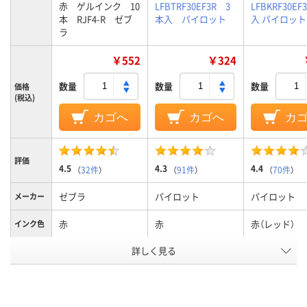
赤 ゲルインク 10
LFBTRF30EF3R 3
LFBKRF30EF
本 RJF4-R ゼブ
本入 パイロット
入 パイロット
ラ
￥552
￥324
数量
数量
数量
価格
(税込)
カゴへ
カゴへ
カ
評価
4.5
4.3
4.4
（
32件
）
（
91件
）
（
70件
）
ゼブラ
パイロット
パイロット
メーカー
赤
赤
赤（レッド）
インク色
詳しく見る
0.4mm
0.5mm
0.5mm、0.5
ボール径
6.1mm
3.6mm
6.0mm
軸径
ゲル
ゲル
フリクション