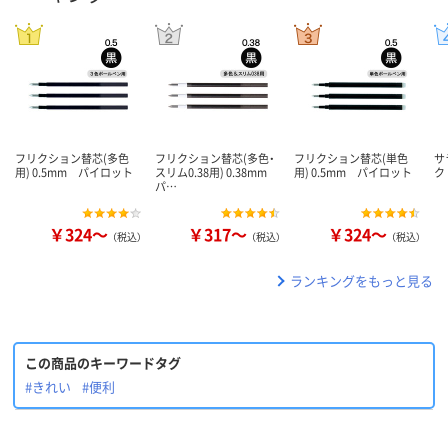
フリクション替芯(多色
フリクション替芯(多色・
フリクション替芯(単色
サ
用) 0.5mm パイロット
スリム0.38用) 0.38mm
用) 0.5mm パイロット
ク
パ…
￥324～
￥317～
￥324～
（税込）
（税込）
（税込）
ランキングをもっと見る
この商品のキーワードタグ
#きれい
#便利