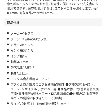
アスクル商品環境スコア詳細／加点項目
」で確認できます。
水性顔料インクのため、耐水性、耐光性に優れており、公式文書にも
使用できます。替芯を使用すれば、コストやゴミが減らせます。径：
0.4mm。対象商品：サラサ0.4mm。
商品仕様
メーカー：ゼブラ
ブランド：SARASA（サラサ）
カラー：赤インク
インク種類：ゲル
インク色：赤
軸径：6.1mm
替芯品番：RJF4-R
長さ：111.1mm
アスクル商品環境スコア：25
アスクル商品環境スコア詳細/加点項目：●容器包装11:分別・リ
ユース・リサイクルしやすい(10点)●商品本体25:修理や部品交換
可能・賞味期限が長い・フードロス削減(5点)●仕組み30-1:温室効
果ガスの削減に取り組んでいる(10点)
サイズ：【全長】111.1mm【最大径】6.1mm