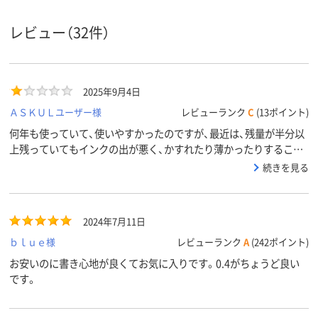
インク種
類
（ゲルインク）
レビュー（32件）
アスクル
商品環境
25
45
45
スコア
2025年9月4日
ＡＳＫＵＬユーザー様
レビューランク
C
(13ポイント)
何年も使っていて、使いやすかったのですが、最近は、残量が半分以
上残っていてもインクの出が悪く、かすれたり薄かったりすること
が多く、他社製品への買い替えを考えています。
続きを見る
2024年7月11日
ｂｌｕｅ様
レビューランク
A
(242ポイント)
お安いのに書き心地が良くてお気に入りです。0.4がちょうど良い
です。