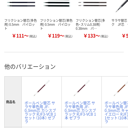
フリクション替芯(多色
フリクション替芯(単色
フリクション替芯(多
サラサ替芯
用) 0.5mm パイロッ
用) 0.5mm パイロッ
色・スリム0.38用)
ク JF芯
ト
ト
0.38mm パ…
￥111～
￥119～
￥133～
￥
（税込）
（税込）
（税込）
他のバリエーション
商品名
ボールペン替芯 サ
ボールペン替芯 サ
ボールペン替
ラサ単色用 JF-
ラサ単色用 JF-
ラサ単色用 JF
0.3mm芯 カシスブ
0.3mm芯 カシスブ
0.3mm芯 キ
ラック RJF3-VCB 1
ラック RJF3-VCB 1
イエロー RJF3
セット（10本） ゼブ
本 ゼブラ
1セット（10本
ラ
ラ