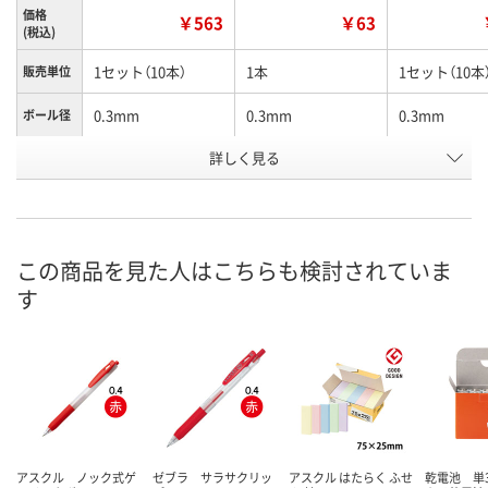
価格
￥563
￥63
(税込)
1セット（10本）
1本
1セット（10本
販売単位
0.3mm
0.3mm
0.3mm
ボール径
詳しく見る
カシスブラック
カシスブラック
キャメルイエ
インク色
お申込番
XK85670
XK85667
XK85671
号
2点
あり
入荷待ち
在庫
この商品を見た人はこちらも検討されていま
す
ご注文後、お
8月11日（火）
8月11日（火）
ついてご連絡
お届け日
ます
数量
数量
数量
カゴへ
カゴへ
カ
アスクル ノック式ゲ
ゼブラ サラサクリッ
アスクル はたらく ふせ
乾電池 単