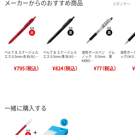
メーカーからのおすすめ商品
スポンサー
ぺんてる エナージェル
ぺんてる エナージェル
油性ボールペン ジム
油性ボー
エス 0.5mm 赤 BLN1…
エス 0.5mm 黒 BLN1…
ノック 0.5mm 黒
ックUK 0
KRBS…
¥795（税込）
¥824（税込）
¥77（税込）
一緒に購入する