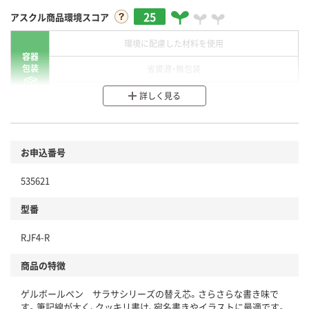
25
アスクル商品環境スコア
環境に配慮した材料を使用
容器
包装
省資源・無包装
分別・リサイクルしやすい設計
詳しく見る
環境に配慮した材料を使用
商品
お申込番号
本体
省資源・省エネ・節水
535621
分別・リサイクルしやすい設計
型番
独自の回収スキームがある
RJF4-R
仕組
アスクルで資源循環している
商品の特徴
温室効果ガスなどの削減
ゲルボールペン サラサシリーズの替え芯。さらさらな書き味で
この商品の環境配慮ポイントです。下記商品詳細「
す。筆記線が太く、クッキリ書け、宛名書きやイラストに最適です。