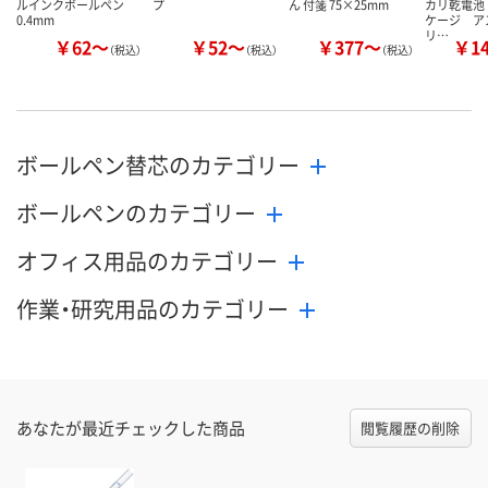
ルインクボールペン
プ
ん 付箋 75×25mm
カリ乾電池
0.4mm
ケージ ア
リ…
￥62～
￥52～
￥377～
￥1
（税込）
（税込）
（税込）
ボールペン替芯のカテゴリー
ボールペンのカテゴリー
オフィス用品のカテゴリー
作業・研究用品のカテゴリー
あなたが最近チェックした商品
閲覧履歴の削除