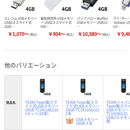
エレコム USBメモリー
磁気研究所 USBメモリ
バッファロー（Bufflo）
アイ・オー
USB2.0 スライド式
ー USB2.0 スライド式
USBメモリー USB3.0
（iodata）
2GB/…
HID…
…
US…
￥1,070～
￥904～
￥10,980～
￥9,4
（税込）
（税込）
（税込）
他のバリエーション
TEAM Team製スラ
TEAM Team製スラ
TEAMジャパ
商品名
イド式USBメモリー
イド式USBメモリー
Team製スラ
16GB TC14116GL01
16GB TC14116GL01
USBメモリー 
1セット(10本)
1本
TC1414GL01
USB2.0 メモ
USBメモリー
個
16GB 3 位