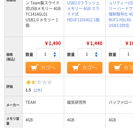
ン Team製スライド
USB2.0フラッシュ
ュリティーUS
式USBメモリー 4GB
メモリー 4GB スラ
リー ハード
TC1414GL01
イド式
強制暗号化 4G
USB2.0 メモリー 1
HDUF116S4G2 1個
RUF3-HSL4G
個
USB3.0対応
￥1,490
￥1,440
￥10
数量
数量
数量
価格
(税込)
カゴへ
カゴへ
カ
評価
1.5
（
2件
）
TEAM
磁気研究所
バッファロー
メーカー
メモリ容
4GB
4GB
4GB
量