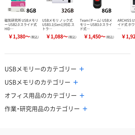
カゴへ
カゴへ
カ
磁気研究所 USBメモリ
USBメモリ ノック式
Team（チーム） USBメ
ARCHISS U
ー USB2.0 スライド式
USB3.1(Gen1)対応 ス
モリー USB3.0 スライ
イド式 ホワイ
HID…
トラ…
ド式…
…
￥1,380～
￥1,088～
￥1,450～
￥1,9
（税込）
（税込）
（税込）
USBメモリーのカテゴリー
USBメモリのカテゴリー
オフィス用品のカテゴリー
作業・研究用品のカテゴリー