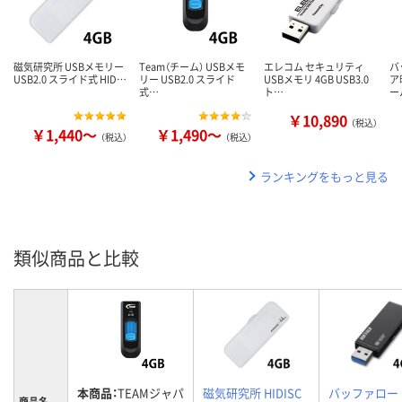
磁気研究所 USBメモリー
Team（チーム） USBメモ
エレコム セキュリティ
バ
USB2.0 スライド式 HID…
リー USB2.0 スライド
USBメモリ 4GB USB3.0
ア
式…
ト…
ー
￥10,890
（税込）
￥1,440～
￥1,490～
（税込）
（税込）
ランキングをもっと見る
類似商品と比較
本商品：
TEAMジャパ
磁気研究所 HIDISC
バッファロー
商品名