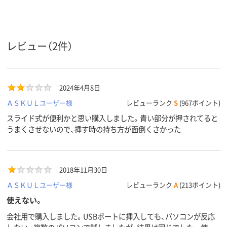
スライド式
スライド式
スライド式
タイプ
ブラック系、ブルー
ホワイト
ブラック系
カラーグ
ループ
系
レビュー（2件）
コネクタ
Type-A
Type-A
形状
ストラッ
あり
あり
あり
2024年4月8日
プホール
ＡＳＫＵＬユーザー様
レビューランク
S
(967ポイント)
1年間
保証期間
スライド式が便利かと思い購入しました。青い部分が押されてると
うまくさせないので、挿す時の持ち方が面倒くさかった
2018年11月30日
ＡＳＫＵＬユーザー様
レビューランク
A
(213ポイント)
使えない。
会社用で購入しました。USBポートに挿入しても、パソコンが反応