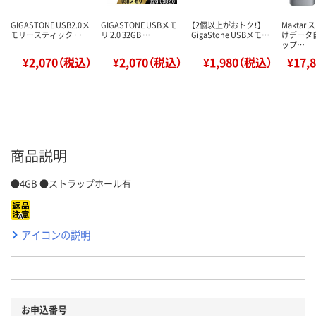
GIGASTONE USB2.0メ
GIGASTONE USBメモ
【2個以上がおトク！】
Maktar
モリースティック …
リ 2.0 32GB …
GigaStone USBメモ…
けデータ
ップ…
¥2,070（税込）
¥2,070（税込）
¥1,980（税込）
¥17,
商品説明
●4GB ●ストラップホール有
アイコンの説明
お申込番号