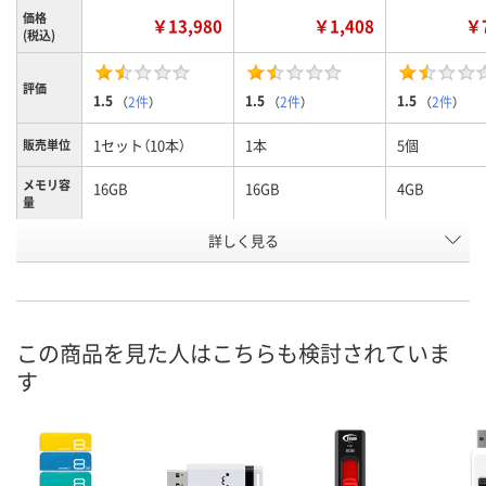
価格
￥13,980
￥1,408
￥7
(税込)
評価
1.5
1.5
1.5
（
2件
）
（
2件
）
（
2件
）
1セット（10本）
1本
5個
販売単位
メモリ容
16GB
16GB
4GB
量
詳しく見る
ボディ部：ブラック、
ボディ部：ブラック、
ボディ部：ブラ
カラー
スライド部：ブルー
スライド部：ブルー
スライド部：
お申込番
AA59371
NN16446
HE75977
号
この商品を見た人はこちらも検討されていま
1点
あり
4点
在庫
す
8月10日（月）
8月10日（月）
8月10日（月）
お届け日
数量
数量
数量