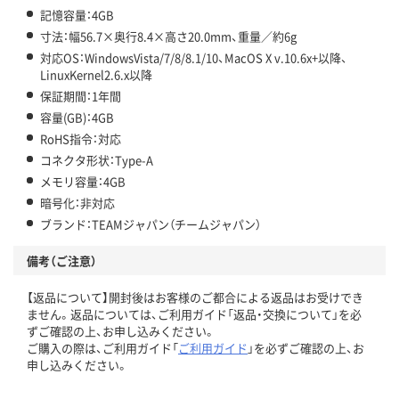
記憶容量：4GB
寸法：幅56.7×奥行8.4×高さ20.0mm、重量／約6g
対応OS：WindowsVista/7/8/8.1/10、MacOS X v.10.6x+以降、
LinuxKernel2.6.x以降
保証期間：1年間
容量(GB)：4GB
RoHS指令：対応
コネクタ形状：Type-A
メモリ容量：4GB
暗号化：非対応
ブランド：TEAMジャパン（チームジャパン）
備考（ご注意）
【返品について】開封後はお客様のご都合による返品はお受けでき
ません。返品については、ご利用ガイド「返品・交換について」を必
ずご確認の上、お申し込みください。
ご購入の際は、ご利用ガイド「
ご利用ガイド
」を必ずご確認の上、お
申し込みください。