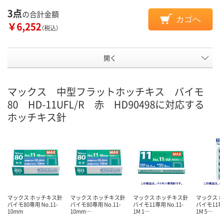
3点
の合計金額
カゴへ
￥6,252
（税込）
開く
マックス 中型フラットホッチキス バイモ
80 HD-11UFL/R 赤 HD90498に対応する
ホッチキス針
マックス ホッチキス針
マックス ホッチキス針
マックス ホッチキス針
マックス
バイモ80専用 No.11-
バイモ80専用 No.11-
バイモ11専用 No.11-
バイモ11専
10mm
10mm…
1M 1…
1M 5…