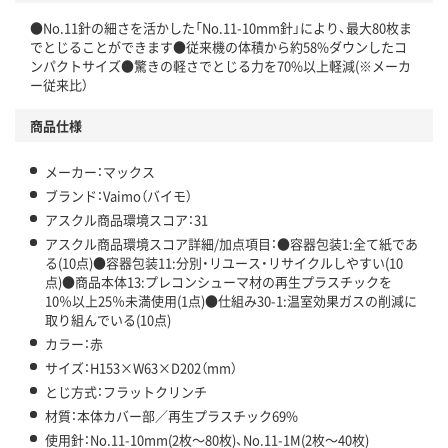
●No.11針の細さを活かした「No.11-10mm針」により、最大80枚ま
でとじることができます●従来機の体積から約58%ダウンしたコ
ンパクトサイズ●驚きの軽さでとじる力を70%以上軽減(※メーカ
ー従来比）
商品仕様
メーカー：マックス
ブランド：Vaimo（バイモ）
アスクル商品環境スコア：31
アスクル商品環境スコア詳細/加点項目：●容器包装1:全て紙であ
る(10点)●容器包装11:分別・リユース・リサイクルしやすい(10
点)●商品本体13:プレコンシューマ材の再生プラスチックを
10％以上25％未満使用(1点)●仕組み30-1:温室効果ガスの削減に
取り組んでいる(10点)
カラー：赤
サイズ：H153×W63×D202（mm）
とじ方式：フラットクリンチ
材質：本体カバー部／再生プラスチック69%
使用針：No.11-10mm(2枚～80枚)、No.11-1M(2枚～40枚)