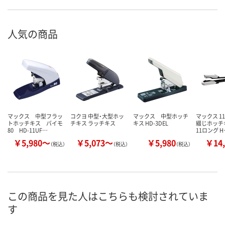
人気の商品
マックス 中型フラッ
コクヨ 中型・大型ホッ
マックス 中型ホッチ
マックス 1
トホッチキス バイモ
チキス ラッチキス
キス HD-3DEL
綴じホッチ
80 HD-11UF…
11ロング H
￥5,980～
￥5,073～
￥5,980
￥14,
（税込）
（税込）
（税込）
この商品を見た人はこちらも検討されていま
す