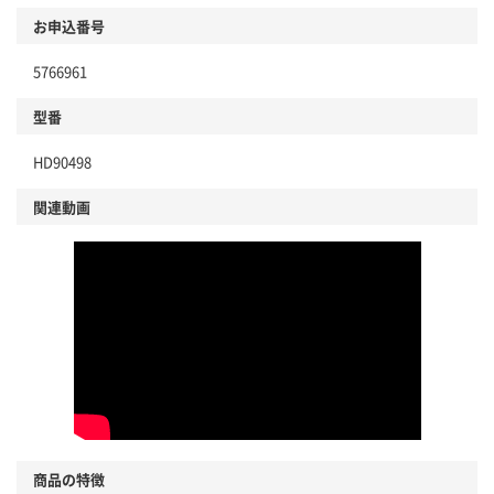
商品
お申込番号
本体
省資源・省エネ・節水
5766961
分別・リサイクルしやすい設計
型番
独自の回収スキームがある
HD90498
仕組
アスクルで資源循環している
関連動画
温室効果ガスなどの削減
この商品の環境配慮ポイントです。下記商品詳細「
アスクル商品環境スコア詳細／加点項目
」で確認できます。
商品の特徴