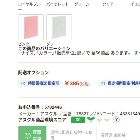
ロイヤルブル
バイオレット
グリーン
クリアー
イエ
ー
ピンク
グレー
この商品のバリエーション
「サイズ」「カラー」「販売単位」違いで 全56商品 あります。
す
配送オプション
￥385
時間帯指定 指定可
置き場所指定 利用
（税込）
お申込番号：5782446
メーカー：アスクル
／型番：78827
／JANコード：45351640
アスクル商品環境スコア
30
容器
環境に配慮した材料を使
省資源・無包装
用
包装