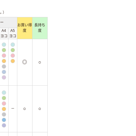
。）
ー
お買い得
長持ち
A4
A5
度
度
ヨコ
ヨコ
◎
○
○
○
－