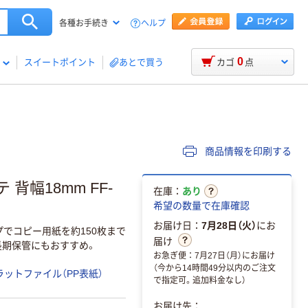
ヘルプ
各種お手続き
0
スイートポイント
あとで買う
カゴ
点
商品情報を印刷する
背幅18mm FF-
在庫：
あり
希望の数量で在庫確認
お届け日：
7月28日（火）
にお
プでコピー用紙を約150枚まで
届け
長期保管にもおすすめ。
お急ぎ便：7月27日（月）にお届け
（今から14時間49分以内のご注文
ラットファイル（PP表紙）
で指定可。追加料金なし）
お届け先：