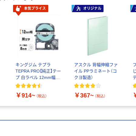
本気プライス
オリジナル
キングジム テプラ
アスクル 背幅伸縮ファ
ル
TEPRA PRO【純正】テー
イル PPラミネート（コ
プ 白ラベル 12mm幅
クヨ製造）
（黒文字）
￥914~
￥367~
（税込）
（税込）