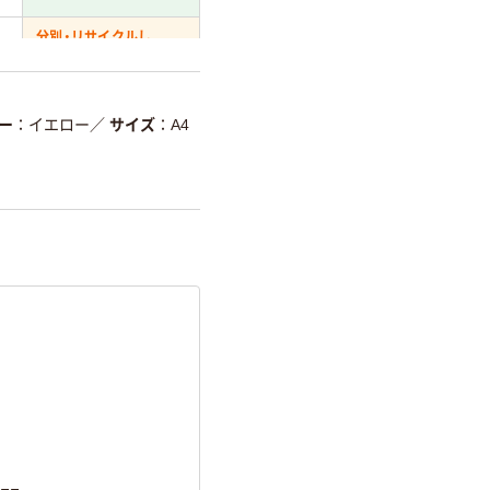
分別・リサイクルし
やすい設計
温室効果ガスなどの
削減
ー
イエロー
／
サイズ
A4
詳細「
アスクル商品環境スコ