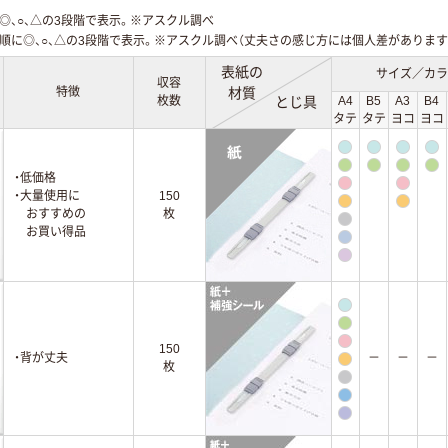
◎、○、△の3段階で表示。※アスクル調べ
順に◎、○、△の3段階で表示。※アスクル調べ（丈夫さの感じ方には個人差があります
表紙の
サイズ／カラ
収容
特徴
材質
枚数
とじ具
A4
B5
A3
B4
タテ
タテ
ヨコ
ヨコ
・低価格
・大量使用に
150
おすすめの
枚
お買い得品
150
・背が丈夫
－
－
－
枚