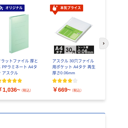
オリジナル
本気プライス
本気プ
次のスライド
フラットファイル 厚と
アスクル 30穴ファイル
【紙製】 コ
じ PPラミネート A4タ
用ポケット A4タテ 再生
ファイルV 
テ アスクル
厚さ0.06mm
￥262~
￥1,036~
￥669~
（税込）
（税込）