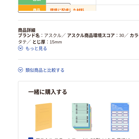
詳しく見る
商品
環境に配慮した材料
省資源・省エネ・節水
本体
を使用
独自の回収スキームがあ
アスクルで資源循環し
商品詳細
仕組
る
ている
ブランド名
アスクル
／
アスクル商品環境スコア
30
／
カラ
タテ
／
とじ厚
15mm
この商品の環境配慮ポイントです。詳しくはページ下部の商品
もっと見る
ア詳細／加点項目
」で確認できます。
類似商品と比較する
一緒に購入する