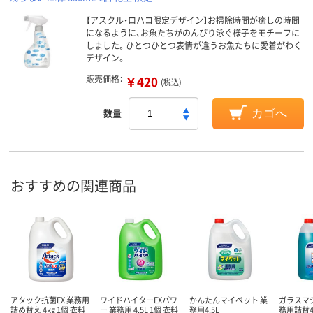
【アスクル・ロハコ限定デザイン】お掃除時間が癒しの時間
になるように、お魚たちがのんびり泳ぐ様子をモチーフに
しました。ひとつひとつ表情が違うお魚たちに愛着がわく
デザイン。
販売価格：
￥420
(税込)
数量
カゴへ
おすすめの関連商品
アタック抗菌EX 業務用
ワイドハイターEXパワ
かんたんマイペット 業
ガラスマ
詰め替え 4kg 1個 衣料
ー 業務用 4.5L 1個 衣料
務用4.5L
務用詰替4.