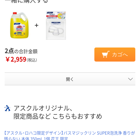
2点
の合計金額
カゴへ
￥2,959
（税込）
開く
アスクルオリジナル、
限定商品など こちらもおすすめ
【アスクル・ロハコ限定デザイン】バスマジックリン SUPER泡洗浄 香りが
残らない 本体 350mL 1個 花王 限定