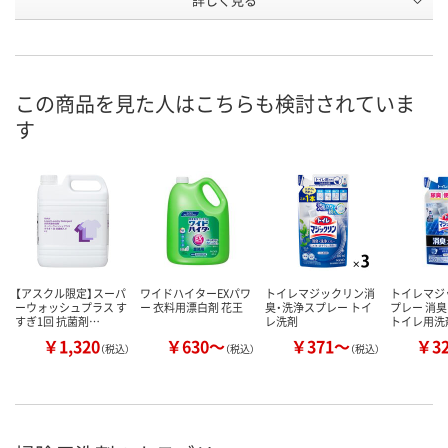
10L
タイプ
お申込番
199321
1634427
HE62621
号
あり
あり
あり
在庫
この商品を見た人はこちらも検討されていま
す
8月8日（土）
8月8日（土）
8月8日（土）
お届け日
数量
数量
数量
カゴへ
カゴへ
カ
【アスクル限定】スーパ
ワイドハイターEXパワ
トイレマジックリン消
トイレマジ
ーウォッシュプラス す
ー 衣料用漂白剤 花王
臭・洗浄スプレー トイ
プレー 消
すぎ1回 抗菌剤…
レ洗剤
トイレ用洗
￥1,320
￥630～
￥371～
￥3
（税込）
（税込）
（税込）