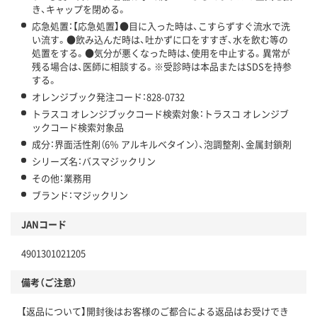
き、キャップを閉める。
応急処置：【応急処置】●目に入った時は、こすらずすぐ流水で洗
い流す。●飲み込んだ時は、吐かずに口をすすぎ、水を飲む等の
処置をする。●気分が悪くなった時は、使用を中止する。異常が
残る場合は、医師に相談する。※受診時は本品またはSDSを持参
する。
オレンジブック発注コード：828-0732
トラスコ オレンジブックコード検索対象：トラスコ オレンジブ
ックコード検索対象品
成分：界面活性剤（6％ アルキルベタイン）、泡調整剤、金属封鎖剤
シリーズ名：バスマジックリン
その他：業務用
ブランド：マジックリン
JANコード
4901301021205
備考（ご注意）
【返品について】開封後はお客様のご都合による返品はお受けでき