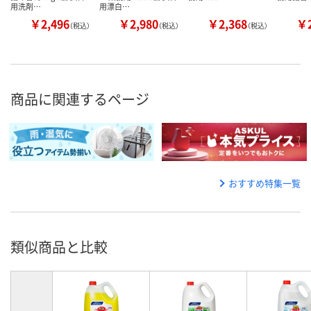
用洗剤…
用漂白…
￥2,496
￥2,980
￥2,368
￥2
（税込）
（税込）
（税込）
商品に関連するページ
おすすめ特集一覧
類似商品と比較