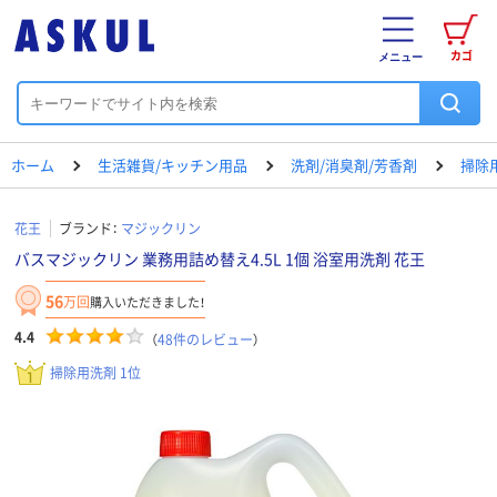
カゴ
メニュー
ホーム
生活雑貨/キッチン用品
洗剤/消臭剤/芳香剤
掃除
花王
ブランド：
マジックリン
バスマジックリン 業務用詰め替え4.5L 1個 浴室用洗剤 花王
56
万回
購入いただきました！
4.4
（
48
件のレビュー
）
掃除用洗剤 1位