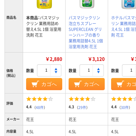
本商品：
バスマジッ
バスマジックリン
ホテルバスマ
商品名
クリン 業務用詰め
泡立ちスプレー
リン 業務用
替え4.5L 1個 浴室用
SUPERCLEAN グリ
え4.5L 1個 
洗剤 花王
ーンハーブの香り
剤 花王
業務用詰替4.5L 1個
浴室用洗剤 花王
￥2,880
￥3,120
￥3
数量
数量
数量
価格
(税込)
カゴへ
カゴへ
カ
評価
4.4
4.3
4.4
（
48件
）
（
29件
）
（
30件
）
花王
花王
花王
メーカー
4.5L
4.5L
4.5L
内容量