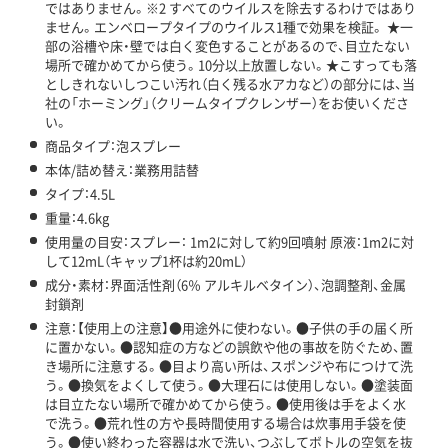
ではありません。※2 すべてのウイルスを除去するわけではあり
ません。エンベロープタイプのウイルス1種で効果を検証。 ★一
部の浴槽や床・壁では白く変色することがあるので、目立たない
場所で確かめてから使う。10分以上放置しない。★こすっても落
としきれないしつこい汚れ（白く残る水アカなど）の部分には、当
社の「ホーミング」（クリームタイプクレンザー）をお使いくださ
い。
商品タイプ：泡スプレー
本体/詰め替え：業務用詰替
タイプ：4.5L
重量：4.6kg
使用量の目安：スプレー： 1m2に対して約9回噴射 原液：1m2に対
して12mL（キャップ1杯は約20mL）
成分・素材：界面活性剤（6％ アルキルベタイン）、泡調整剤、金属
封鎖剤
注意：【使用上の注意】●用途外に使わない。●子供の手の届く所
に置かない。●認知症の方などの誤飲や他の事故を防ぐため、置
き場所に注意する。●目より高い所は、スポンジや布につけて洗
う。●換気をよくして使う。●大理石には使用しない。●塗装面
は目立たない場所で確かめてから使う。●使用後は手をよく水
で洗う。●荒れ性の方や長時間使用する場合は炊事用手袋を使
う。●使い終わった容器は水で洗い、つぶしてボトルの空気を抜