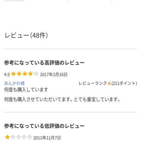
浴室
浴室
浴室
使用場所
泡スプレー
泡スプレー
泡スプレー
商品タイ
プ
レビュー（48件）
泡
液体
泡
形状
中性
中性
中性
液性
参考になっている高評価のレビュー
4.0
2017年2月16日
あんかわ様
レビューランク
A
(211ポイント)
何度も購入しています
何度も購入させていただいてます。とても重宝しています。
参考になっている低評価のレビュー
2011年11月7日