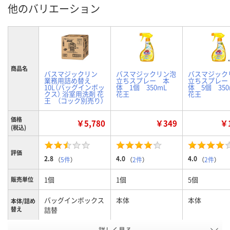
他のバリエーション
商品名
バスマジックリン
バスマジックリン泡
バスマジック
業務用詰め替え
立ちスプレー 本
立ちスプレー
10L（バッグインボッ
体 1個 350mL
体 5個 35
クス） 浴室用洗剤 花
花王
花王
王 （コック別売り）
価格
￥5,780
￥349
￥1
(税込)
評価
2.8
4.0
4.0
（
5件
）
（
2件
）
（
2件
）
1個
1個
5個
販売単位
バッグインボックス
本体
本体
本体/詰め
替え
詰替
詳しく見る