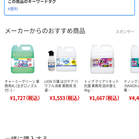
この商品のキーワードタグ
#便利
メーカーからのおすすめ商品
スポンサー
チャーミーグリーン 業
LION 介護 はぴケア パ
トップ クリアリキッド
ナノック
務用4L（注ぎ口ノズル
ワフル消臭 業務用 洗
抗菌 業務用 詰め替え
（NANOX 
付） 1…
濯…
4kg…
業…
¥1,727（税込）
¥3,553（税込）
¥1,667（税込）
¥4,
一緒に購入する