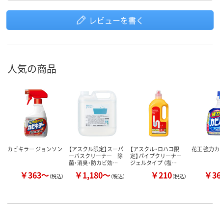
レビューを書く
人気の商品
カビキラー ジョンソン
【アスクル限定】スーパ
【アスクル・ロハコ限
花王 強力
ーバスクリーナー 除
定】パイプクリーナー
菌・消臭・防カビ効…
ジェルタイプ （塩…
￥363～
￥1,180～
￥210
￥3
（税込）
（税込）
（税込）