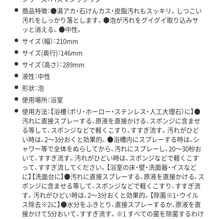
商品特徴：●湯アカ・石けんカス・皮脂汚れもスッキリ。しつこい
汚れをしっかり落とします。●泡が汚れをグイグイ取り込みサ
ッと消える。●中性。
サイズ（幅）：210mm
サイズ(奥行)：146mm
サイズ（高さ）：289mm
液性：中性
形状：泡
使用場所：浴室
使用方法：【浴槽（ポリ・ホーロー・ステンレス・人工大理石）に】●
汚れに直接スプレーする、原液を直接かける、スポンジに含ませ
る等して、スポンジなどで軽くこすり、すすぎ流す。汚れがひど
い時は、2～3分おくと効果的。●浴槽内にスプレーする時は、シ
ャワー等で全体をぬらしてから、汚れにスプレーし、20～30秒お
いて、すすぎ流す。汚れがひどい時は、スポンジなどで軽くこす
って、すすぎ流してください。【浴室の床・壁・洗面器・イスなど
に】【洗面台に】●汚れに直接スプレーする、原液を直接かける、ス
ポンジに含ませる等して、スポンジなどで軽くこすり、すすぎ流
す。汚れがひどい時は、2～3分おくと効果的。【除菌※1・ウイル
ス除去※2に】●水分をふきとり、直接スプレーするか、原液を直
接かけて5分おいて、すすぎ流す。※1 すべての菌を除菌するわけ