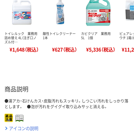
トイレルック 業務用
酸性トイレクリーナー
カビクリア 業務用
ピュアレッ
詰め替え 4L（注ぎ口ノ
1本
5L 1個
ウチ 1箱
ズル付…
¥1,648（税込）
¥627（税込）
¥5,336（税込）
¥11,
商品説明
●湯アカ・石けんカス・皮脂汚れもスッキリ。しつこい汚れをしっかり落
とします。 ●泡が汚れをグイグイ取り込みサッと消える。
アイコンの説明