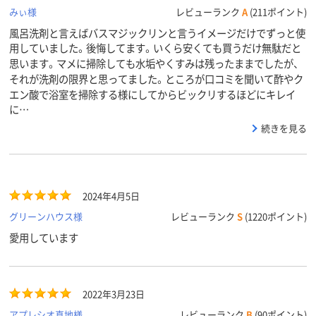
みぃ様
レビューランク
A
(211ポイント)
風呂洗剤と言えばバスマジックリンと言うイメージだけでずっと使
用していました。後悔してます。いくら安くても買うだけ無駄だと
思います。マメに掃除しても水垢やくすみは残ったままでしたが、
それが洗剤の限界と思ってました。ところが口コミを聞いて酢やク
エン酸で浴室を掃除する様にしてからビックリするほどにキレイ
に…
続きを見る
2024年4月5日
グリーンハウス様
レビューランク
S
(1220ポイント)
愛用しています
2022年3月23日
アプレシオ真地様
レビューランク
B
(90ポイント)